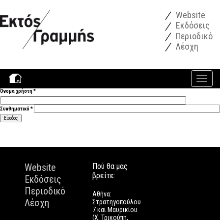
Παράκαμψη προς το κυρίως περιεχόμενο
Website
Εκδόσεις
Περιοδικό
Λέσχη
Toggle
navigati
Όνομα χρήστη
*
Συνθηματικό
*
Website
Πού θα μας
βρείτε:
Εκδόσεις
Περιοδικό
Αθήνα:
Λέσχη
Στρατηγοπούλου
7 και Μαυρικίου
(Χ. Τρικούπη,