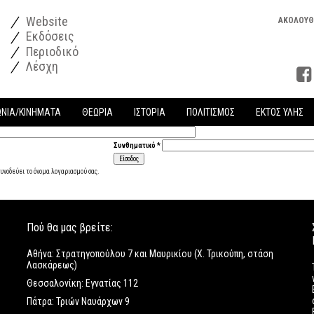
Website
ΑΚΟΛΟΥΘ
Εκδόσεις
Περιοδικό
Λέσχη
ΩΝΙΑ/ΚΙΝΗΜΑΤΑ
ΘΕΩΡΙΑ
ΙΣΤΟΡΙΑ
ΠΟΛΙΤΙΣΜΟΣ
ΕΚΤΟΣ ΥΛΗΣ
Συνθηματικό
*
υνοδεύει το όνομα λογαριασμού σας.
Πού θα μας βρείτε:
Αθήνα: Στρατηγοπούλου 7 και Μαυρικίου (Χ. Τρικούπη, στάση
Λασκάρεως)
Θεσσαλονίκη: Εγνατίας 112
Πάτρα: Τριών Ναυάρχων 9