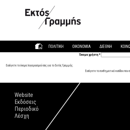
Παράκαμψη προς το κυρίως περιεχόμενο
ΠΟΛΙΤΙΚΗ
ΟΙΚΟΝΟΜΙΑ
ΔΙΕΘΝΗ
ΚΟΙΝ
Όνομα χρήστη
*
Εισάγετε το όνομα λογαριασμού σας για το Εκτός Γραμμής.
Εισάγετε το συνθηματικό εισόδου που σ
Website
Εκδόσεις
Περιοδικό
Λέσχη