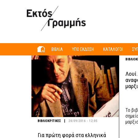
Παράκαμψη προς το κυρίως περιεχόμενο
ΒΙΒΛΙΑ
ΥΠΟ ΕΚΔΟΣΗ
ΚΑΤΑΛΟΓΟΙ
ΣΥ
ΒΙΒΛΙΟΚ
Λουί
αναφ
μαρξ
Το βιβ
σημεί
|
ΒΙΒΛΙΟΚΡΙΤΙΚΕΣ
24/09/2016 - 12:05
μαρξι
Για πρώτη φορά στα ελληνικά