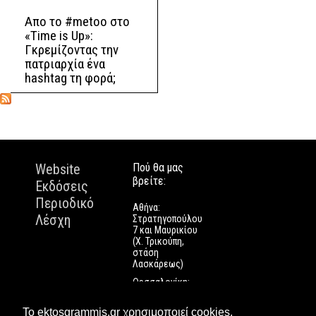
Απο το #metoo στο
«Τime is Up»:
Γκρεμίζοντας την
πατριαρχία ένα
hashtag τη φορά;
Website
Πού θα μας
βρείτε:
Εκδόσεις
Περιοδικό
Αθήνα:
Λέσχη
Στρατηγοπούλου
7 και Μαυρικίου
(Χ. Τρικούπη,
στάση
Λασκάρεως)
Θεσσαλονίκη:
Εγνατίας 112
Πάτρα: Τριών
Το ektosgrammis.gr χρησιμοποιεί cookies.