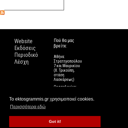
Website
Πού θα μας
βρείτε:
Εκδόσεις
Περιοδικό
Αθήνα:
Λέσχη
Στρατηγοπούλου
7 και Μαυρικίου
(Χ. Τρικούπη,
στάση
Λασκάρεως)
Θεσσαλονίκη:
Εγνατίας 112
Πάτρα: Τριών
Το ektosgrammis.gr χρησιμοποιεί cookies.
Ναυάρχων 9
Περισσότερα εδώ
Got it!