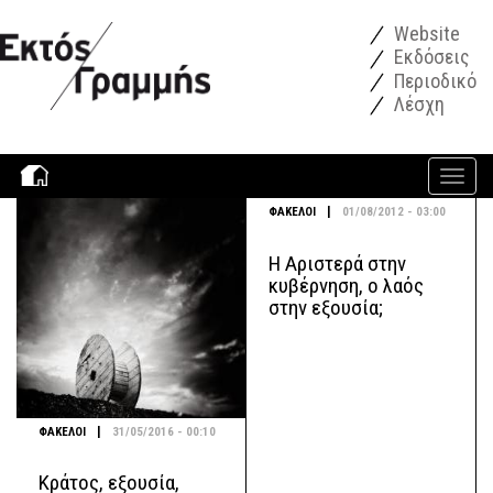
Παράκαμψη προς το κυρίως περιεχόμενο
Website
Εκδόσεις
Περιοδικό
Λέσχη
Toggle
navigati
|
ΦΑΚΕΛΟΙ
01/08/2012 - 03:00
Η Αριστερά στην
κυβέρνηση, ο λαός
στην εξουσία;
|
ΦΑΚΕΛΟΙ
31/05/2016 - 00:10
Κράτος, εξουσία,