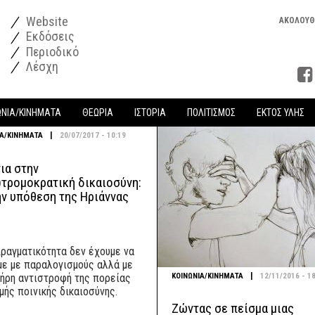
Website
ΑΚΟΛΟΥΘ
Εκδόσεις
Περιοδικό
Λέσχη
ΩΝΙΑ/ΚΙΝΗΜΑΤΑ
ΘΕΩΡΙΑ
ΙΣΤΟΡΙΑ
ΠΟΛΙΤΙΣΜΟΣ
ΕΚΤΟΣ ΥΛΗΣ
|
ΙΑ/ΚΙΝΗΜΑΤΑ
20/07/2017 - 10:19
ια στην
)τρομοκρατική δικαιοσύνη:
ην υπόθεση της Ηριάννας
πραγματικότητα δεν έχουμε να
με με παραλογισμούς αλλά με
|
ΚΟΙΝΩΝΙΑ/ΚΙΝΗΜΑΤΑ
12/11/2016 - 1
λήρη αντιστροφή της πορείας
μής ποινικής δικαιοσύνης.
Ζώντας σε πείσμα μιας