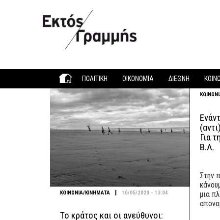
Παράκαμψη προς το κυρίως περιεχόμενο
ΠΟΛΙΤΙΚΗ
ΟΙΚΟΝΟΜΙΑ
ΔΙΕΘΝΗ
ΚΟΙΝ
ΚΟΙΝΩΝ
Ενάντ
(αντι
Για τ
Β.Λ.
Στην 
κάνου
|
ΚΟΙΝΩΝΙΑ/ΚΙΝΗΜΑΤΑ
10/05/2020 - 13:04
μια π
απονο
Το κράτος και οι ανεύθυνοι: