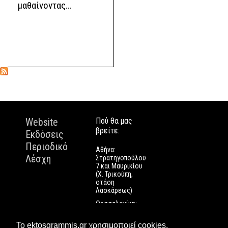
μαθαίνοντας...
Website
Πού θα μας
βρείτε:
Εκδόσεις
Περιοδικό
Αθήνα:
Λέσχη
Στρατηγοπούλου
7 και Μαυρικίου
(Χ. Τρικούπη,
στάση
Λασκάρεως)
Θεσσαλονίκη:
Εγνατίας 112
Πάτρα: Τριών
Το ektosgrammis.gr χρησιμοποιεί cookies.