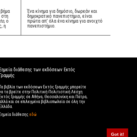
 βήμα
Ένα κίνημα για δημόσιο, δωρεάν και
 στη
δημοκρατικό πανεπιστήμιο, είναι
sto
, ο
πρώτα απ’ όλα ένα κίνημα για ανοιχτό
, η
πανεπιστήμιο.
Σημεία διάθεσης των εκδόσεων Εκτός
Γραμμής
Τα βιβλία των εκδόσεων Εκτός Γραμμής μπορείτε
να τα βρείτε στην Πολιτική-Πολιτιστική Λέσχη
Εκτός Γραμμής σε Αθήνα, Θεσσαλονίκη και Πάτρα,
αλλά και σε επιλεγμένα βιβλιοπωλεία σε όλη την
Ελλάδα.
Σημεία διάθεσης
εδώ
Got it!