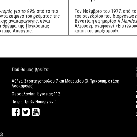
ισμός για το 99%
, από τα πιο
Τον Νοέμβριο του 1977, από το
οντα κείμενα του ρεύματος της
του συνεδρίου που διοργάνωσε
ικής αναπαραγωγής, είναι
Βενετία η εφημερίδα
Il Manife
α-θρέμμα της Παγκόσμιας
Αλτουσέρ αναφωνεί «Επιτέλους
στικής Απεργίας.
κρίση του μαρξισμού!».
Πού θα μας βρείτε:
Αθήνα: Στρατηγοπούλου 7 και Μαυρικίου (Χ. Τρικούπη, στάση
Λασκάρεως)
Θεσσαλονίκη: Εγνατίας 112
Πάτρα: Τριών Ναυάρχων 9
δώ