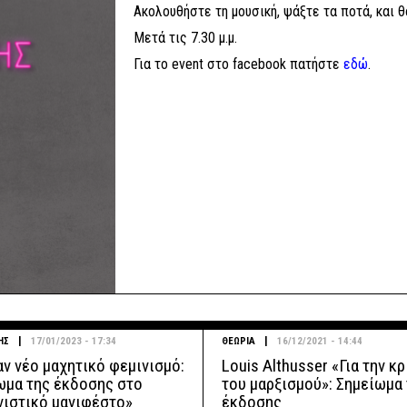
Ακολουθήστε τη μουσική, ψάξτε τα ποτά, και θ
Μετά τις 7.30 μ.μ.
Για το event στο facebook πατήστε
εδώ
.
|
|
ΗΣ
17/01/2023 - 17:34
ΘΕΩΡΙΑ
16/12/2021 - 14:44
αν νέο μαχητικό φεμινισμό:
Louis Althusser «Για την κ
ωμα της έκδοσης στο
του μαρξισμού»: Σημείωμα
νιστικό μανιφέστο»
έκδοσης