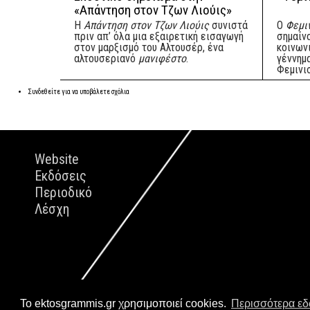
«Απάντηση στον Τζων Λιούις»
Η
Απάντηση στον Τζων Λιούις
συνιστά
Ο
Φεμιν
πριν απ’ όλα μια εξαιρετική εισαγωγή
σημαίν
στον μαρξισμό του Αλτουσέρ, ένα
κοινων
αλτουσεριανό
μανιφέστο
.
γέννημ
Φεμινι
Συνδεθείτε
για να υποβάλετε σχόλια
Website
Εκδόσεις
Περιοδικό
Λέσχη
Το ektosgrammis.gr χρησιμοποιεί cookies.
Περισσότερα ε