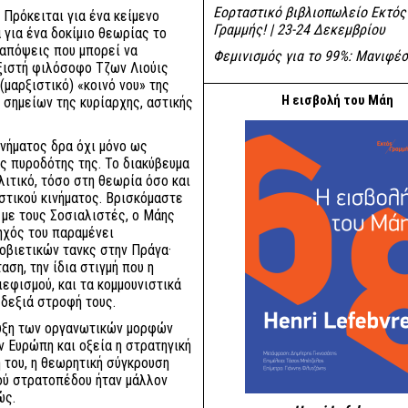
Εορταστικό βιβλιοπωλείο Εκτός
 Πρόκειται για ένα κείμενο
Γραμμής! | 23-24 Δεκεμβρίου
 για ένα δοκίμιο θεωρίας το
 απόψεις που μπορεί να
Φεμινισμός για το 99%: Μανιφέ
ρξιστή φιλόσοφο Τζων Λιούις
(μαρξιστικό) «κοινό νου» της
Η εισβολή του Μάη
 σημείων της κυρίαρχης, αστικής
ινήματος δρα όχι μόνο ως
 πυροδότης της. Το διακύβευμα
λιτικό, τόσο στη θεωρία όσο και
ιστικού κινήματος. Βρισκόμαστε
 με τους Σοσιαλιστές, ο Μάης
ηχός του παραμένει
οβιετικών τανκς στην Πράγα·
ση, την ίδια στιγμή που η
εφισμού, και τα κομμουνιστικά
 δεξιά στροφή τους.
τυξη των οργανωτικών μορφών
ν Ευρώπη και οξεία η στρατηγική
 του, η θεωρητική σύγκρουση
ού στρατοπέδου ήταν μάλλον
ώς.