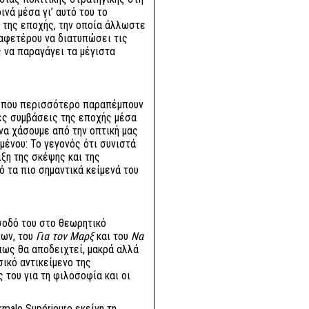
νά μέσα γι’ αυτό του το
α της εποχής, την οποία άλλωστε
 αφετέρου να διατυπώσει τις
 να παραγάγει τα μέγιστα
, που περισσότερο παραπέμπουν
κές συμβάσεις της εποχής μέσα
να χάσουμε από την οπτική μας
μένου: Το γεγονός ότι συνιστά
ξη της σκέψης και της
 τα πιο σημαντικά κείμενά του
ίσοδό του στο θεωρητικό
ίων, του
Για τον Μαρξ
και του
Να
όπως θα αποδειχτεί, μακρά αλλά
σικό αντικείμενο της
 του για τη φιλοσοφία και οι
rmale Supérieure εκείνη τη