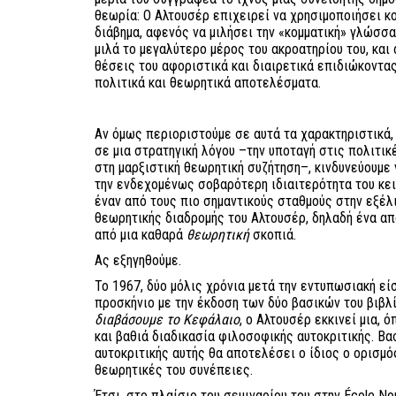
θεωρία: Ο Αλτουσέρ επιχειρεί να χρησιμοποιήσει κοι
διάβημα, αφενός να μιλήσει την «κομματική» γλώσσ
μιλά το μεγαλύτερο μέρος του ακροατηρίου του, και
θέσεις του αφοριστικά και διαιρετικά επιδιώκοντας
πολιτικά και θεωρητικά αποτελέσματα.
Αν όμως περιοριστούμε σε αυτά τα χαρακτηριστικά
σε μια στρατηγική λόγου –την υποταγή στις πολιτι
στη μαρξιστική θεωρητική συζήτηση–, κινδυνεύουμε 
την ενδεχομένως σοβαρότερη ιδιαιτερότητα του κει
έναν από τους πιο σημαντικούς σταθμούς στην εξέλι
θεωρητικής διαδρομής του Αλτουσέρ, δηλαδή ένα από
από μια καθαρά
θεωρητική
σκοπιά.
Ας εξηγηθούμε.
Το 1967, δύο μόλις χρόνια μετά την εντυπωσιακή ε
προσκήνιο με την έκδοση των δύο βασικών του βιβλ
διαβάσουμε το Κεφάλαιο
, ο Αλτουσέρ εκκινεί μια, 
και βαθιά διαδικασία φιλοσοφικής αυτοκριτικής. Βα
αυτοκριτικής αυτής θα αποτελέσει ο ίδιος ο ορισμός
θεωρητικές του συνέπειες.
Έτσι, στο πλαίσιο του σεμιναρίου του στην École No