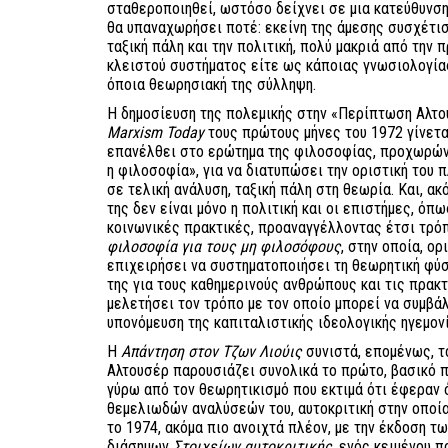
σταθεροποιηθεί, ωστόσο δείχνει σε μια κατεύθυνση
θα υπαναχωρήσει ποτέ: εκείνη της άμεσης συσχέτισ
ταξική πάλη και την πολιτική, πολύ μακριά από την 
κλειστού συστήματος είτε ως κάποιας γνωσιολογίας
όποια θεωρησιακή της σύλληψη.
Η δημοσίευση της πολεμικής στην «Περίπτωση Αλτο
Marxism Today
τους πρώτους μήνες του 1972 γίνετα
επανέλθει στο ερώτημα της φιλοσοφίας, προχωρώντ
η φιλοσοφία», για να διατυπώσει την οριστική του 
σε τελική ανάλυση, ταξική πάλη στη θεωρία. Και, α
της δεν είναι μόνο η πολιτική και οι επιστήμες, όπ
κοινωνικές πρακτικές, προαναγγέλλοντας έτσι τρόπ
φιλοσοφία για τους μη φιλοσόφους
, στην οποία, ορ
επιχειρήσει να συστηματοποιήσει τη θεωρητική φύσ
της για τους καθημερινούς ανθρώπους και τις πρακτ
μελετήσει τον τρόπο με τον οποίο μπορεί να συμβάλ
υπονόμευση της καπιταλιστικής ιδεολογικής ηγεμον
Η
Απάντηση στον Τζων Λιούις
συνιστά, επομένως, τ
Αλτουσέρ παρουσιάζει συνολικά το πρώτο, βασικό π
γύρω από τον θεωρητικισμό που εκτιμά ότι έφεραν
θεμελιωδών αναλύσεών του, αυτοκριτική στην οποία
το 1974, ακόμα πιο ανοιχτά πλέον, με την έκδοση τ
διάσημων
Στοιχείων αυτοκριτικής
, ενός κειμένου 