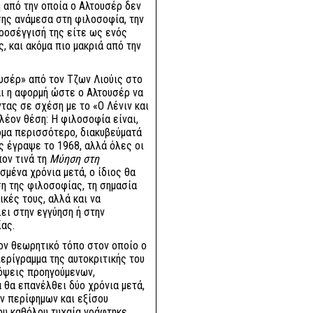
 από την οποία ο Αλτουσέρ δεν
ης ανάμεσα στη φιλοσοφία, την
προσέγγισή της είτε ως ενός
, και ακόμα πιο μακριά από την
υσέρ» από τον Τζων Λιούις στο
ι η αφορμή ώστε ο Αλτουσέρ να
ας σε σχέση με το «Ο Λένιν και
πλέον θέση: Η φιλοσοφία είναι,
κόμα περισσότερο, διακυβεύματά
ως έγραψε το 1968, αλλά όλες οι
ον τινά τη
Μύηση στη
ισμένα χρόνια μετά, ο ίδιος θα
η της φιλοσοφίας, τη σημασία
ικές τους, αλλά και να
ει στην εγγύηση ή στην
ίας.
ον θεωρητικό τόπο στον οποίο ο
ερίγραμμα της αυτοκριτικής του
 όψεις προηγούμενων,
 θα επανέλθει δύο χρόνια μετά,
ων περίφημων και εξίσου
που καθόλου τυχαία γράφτηκε