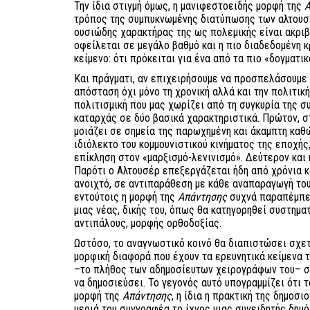
Την ίδια στιγμή όμως, η μανιφεστοειδής μορφή της
Α
τρόπος της συμπυκνωμένης διατύπωσης των αλτουσ
ουσιώδης χαρακτήρας της ως πολεμικής είναι ακριβ
οφείλεται σε μεγάλο βαθμό και η πιο διαδεδομένη κ
κείμενο: ότι πρόκειται για ένα από τα πιο «δογματι
Και πράγματι, αν επιχειρήσουμε να προσπελάσουμε τ
απόσταση όχι μόνο τη χρονική αλλά και την πολιτική,
πολιτισμική που μας χωρίζει από τη συγκυρία της σ
καταρχάς σε δύο βασικά χαρακτηριστικά. Πρώτον, σ
μοιάζει σε σημεία της παρωχημένη και άκαμπτη καθ
ιδιόλεκτο του κομμουνιστικού κινήματος της εποχής
επίκληση στον «μαρξισμό-λενινισμό». Δεύτερον και 
Παρότι ο Αλτουσέρ επεξεργάζεται ήδη από χρόνια κ
ανοιχτό, σε αντιπαράθεση με κάθε αναπαραγωγή το
εντούτοις η μορφή της
Απάντησης
συχνά παραπέμπει
μιας νέας, δικής του, όπως θα κατηγορηθεί συστημα
αντιπάλους, μορφής ορθοδοξίας.
Ωστόσο, το αναγνωστικό κοινό θα διαπιστώσει σχε
μορφική διαφορά που έχουν τα ερευνητικά κείμενα 
–το πλήθος των αδημοσίευτων χειρογράφων του– σ
να δημοσιεύσει. Το γεγονός αυτό υπογραμμίζει ότι τ
μορφή της
Απάντησης
, η ίδια η πρακτική της δημοσι
μεριά του συγγραφέα το ίχνος μιας συνειδητής δημό