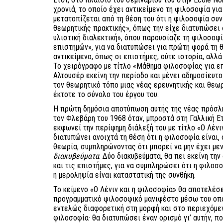
χρονιά, το οποίο έχει αντικείμενο τη φιλοσοφία γι
μετατοπίζεται από τη θέση του ότι η φιλοσοφία συν
θεωρητικής πρακτικής», όπως την είχε διατυπώσει 
υλιστική διαλεκτική», όπου παρουσίαζε τη φιλοσοφ
επιστημών», για να διατυπώσει για πρώτη φορά τη 
αντικείμενο, όπως οι επιστήμες, ούτε ιστορία, αλλ
Το χειρόγραφο με τίτλο «Μάθημα φιλοσοφίας για ε
Αλτουσέρ εκείνη την περίοδο και μένει αδημοσίευτο
τον θεωρητικό τόπο μιας νέας ερευνητικής και θεω
έκτοτε το σύνολο του έργου του.
Η πρώτη δημόσια αποτύπωση αυτής της νέας πρόσλ
τον Φλεβάρη του 1968 όταν, μπροστά στη Γαλλική Ε
εκφωνεί την περίφημη διάλεξή του με τίτλο «Ο Λένιν
διατυπώνει ανοιχτά τη θέση ότι η φιλοσοφία είναι, 
θεωρία, συμπληρώνοντας ότι μπορεί να μην έχει μεν
διακυβεύματα
. Δύο διακυβεύματα, θα πει εκείνη την
και τις επιστήμες, για να συμπληρώσει ότι η φιλοσοφ
η μεροληψία είναι καταστατική της συνθήκη.
Το κείμενο «Ο Λένιν και η φιλοσοφία» θα αποτελέσε
προγραμματικό φιλοσοφικό μανιφέστο μέσω του οπο
εντελώς διαφορετική στη μορφή και στο περιεχόμενό
φιλοσοφία· θα διατυπώσει έναν ορισμό γι’ αυτήν, π