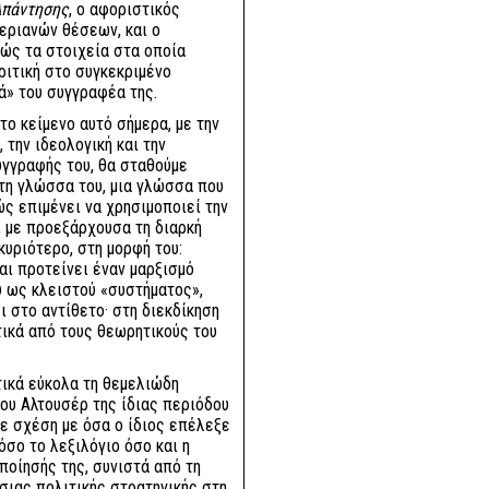
πάντησης
, ο αφοριστικός
εριανών θέσεων, και ο
ώς τα στοιχεία στα οποία
ριτική στο συγκεκριμένο
κά» του συγγραφέα της.
ο κείμενο αυτό σήμερα, με την
 την ιδεολογική και την
υγγραφής του, θα σταθούμε
τη γλώσσα του, μια γλώσσα που
ώς επιμένει να χρησιμοποιεί την
, με προεξάρχουσα τη διαρκή
κυριότερο, στη μορφή του:
αι προτείνει έναν μαρξισμό
υ ως κλειστού «συστήματος»,
 στο αντίθετο· στη διεκδίκηση
τικά από τους θεωρητικούς του
τικά εύκολα τη θεμελιώδη
του Αλτουσέρ της ίδιας περιόδου
ε σχέση με όσα ο ίδιος επέλεξε
όσο το λεξιλόγιο όσο και η
οποίησής της, συνιστά από τη
σιας πολιτικής στρατηγικής στη