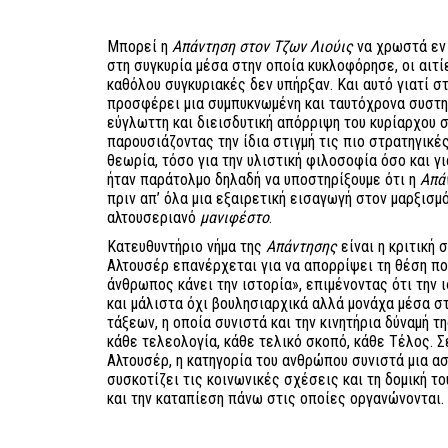
Μπορεί η
Απάντηση στον Τζων Λιούις
να χρωστά εν 
στη συγκυρία μέσα στην οποία κυκλοφόρησε, οι αιτ
καθόλου συγκυριακές δεν υπήρξαν. Και αυτό γιατί σ
προσφέρει μια συμπυκνωμένη και ταυτόχρονα συστημ
εύγλωττη και διεισδυτική απόρριψη του κυρίαρχου σ
παρουσιάζοντας την ίδια στιγμή τις πιο στρατηγικές
θεωρία, τόσο για την υλιστική φιλοσοφία όσο και γι
ήταν παράτολμο δηλαδή να υποστηρίξουμε ότι η
Απά
πριν απ’ όλα μια εξαιρετική εισαγωγή στον μαρξισμ
αλτουσεριανό
μανιφέστο
.
Κατευθυντήριο νήμα της
Απάντησης
είναι η κριτική 
Αλτουσέρ επανέρχεται για να απορρίψει τη θέση πο
άνθρωπος κάνει την ιστορία», επιμένοντας ότι την ι
και μάλιστα όχι βουλησιαρχικά αλλά μονάχα μέσα σ
τάξεων, η οποία συνιστά και την κινητήρια δύναμή τ
κάθε τελεολογία, κάθε τελικό σκοπό, κάθε Τέλος. Σ
Αλτουσέρ, η κατηγορία του ανθρώπου συνιστά μια ασ
συσκοτίζει τις κοινωνικές σχέσεις και τη δομική τ
και την καταπίεση πάνω στις οποίες οργανώνονται.