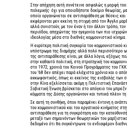
Στην απήχηση αυτή συνέτεινε ασφαλώς η μορφή του:
πολεμικής· όχι για οποιοδήποτε δοκίμιο θεωρίας, μα
οποίο οργανώνεται σε αντιπαράθεση με θέσεις και
εκφέρονται μεν εκείνη τη στιγμή από τον Άγγλο μα
αλλά συνιστούν, με τον έναν ή τον άλλον τρόπο, τον 
περιόδου, απηχώντας την ηγεμονία των πιο ισχυρών
ιδεολογίας μέσα στο διεθνές κομμουνιστικό κίνημα.
Η ευρύτερη πολιτική συγκυρία του κομμουνιστικού κ
υπόστρωμα της διαμάχης αλλά πολύ περισσότερο ως
της αντιπαράθεσης είναι, με άλλα λόγια, εξόχως πο
στην καθαυτό πολιτική, στη στρατηγική του κομμουν
στο 1972, χρονιά του Κοινού Προγράμματος του ΓΚΚ
του ’68 δεν απέχει παρά ελάχιστα χρόνια και ο από
εκκωφαντικός, όπως κι εκείνος της εισβολής των σ
στην Κίνα εξελίσσεται ακόμη η Πολιτιστική Επανάστα
Σοβιετική Ένωση βρίσκεται στο απόγειο του μπρεζνι
κόμματα της Δύσης οργανώνουν και τυπικά πλέον τη
Σε αυτή τη συνθήκη, όπου παραμένει έντονη η ανάπ
του κομμουνιστικού και του εργατικού κινήματος στη
αντιπαράθεση για τη συγκρότηση και την κατεύθυνσή
μεταξύ των σημαινόντων θεωρητικών του μαρξιστικ
δεδομένο ότι θα συγκέντρωνε το ενδιαφέρον διεθν