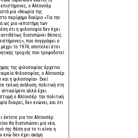
α επιστήμονες, ο Αλτουσέρ
ιστά μια «θεωρία της
στο περίφημο δοκίμιο «Για την
ία ως μια «επιστήμη των
θέση ότι η φιλοσοφία δεν έχει
ά αντιθέτως διατυπώνει θέσεις.
πιστήμονες», που συγγράφει ο
 μέχρι το 1974, αποτελεί έτσι
ρητικής τροχιάς που τροφοδοτεί
ηψης της φιλοσοφίας έρχεται
ταιρεία Φιλοσοφίας, ο Αλτουσέρ
 και η φιλοσοφία». Εκεί
σε τελική ανάλυση, πολιτική στη
 αντικείμενο αλλά έχει
 στιγμή ο Αλτουσέρ: την πολιτική
ία διαιρεί, δεν ενώνει, και ότι
ι έκτοτε για τον Αλτουσέρ
ίου θα διατυπώσει μια νέα,
 της θέση για το τι είναι η
ου ενώ δεν έχει ακόμη