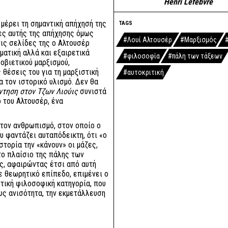
Henri Lefebvre
μέρει τη σημαντική απήχησή της
TAGS
ίες αυτής της απήχησης όμως
#Λουί Αλτουσέρ
#Μαρξισμός
τις σελίδες της ο Αλτουσέρ
ατική αλλά και εξαιρετικά
#φιλοσοφία
#πάλη των τάξεων
οβιετικού μαρξισμού,
 θέσεις του για τη μαρξιστική
#αυτοκριτική
α τον ιστορικό υλισμό. Δεν θα
ντηση στον Τζων Λιούις
συνιστά
ό του Αλτουσέρ, ένα
στον ανθρωπισμό, στον οποίο ο
υ φαντάζει αυταπόδεικτη, ότι «ο
στορία την «κάνουν» οι μάζες,
το πλαίσιο της πάλης των
ης, αφαιρώντας έτσι από αυτή
ε θεωρητικό επίπεδο, επιμένει ο
τική φιλοσοφική κατηγορία, που
ους ανισότητα, την εκμετάλλευση