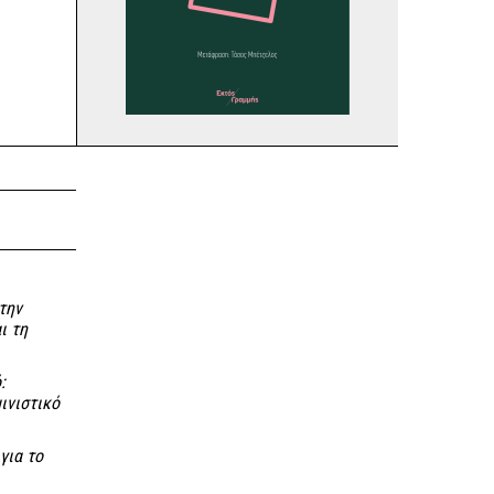
την
ι τη
:
ινιστικό
για το