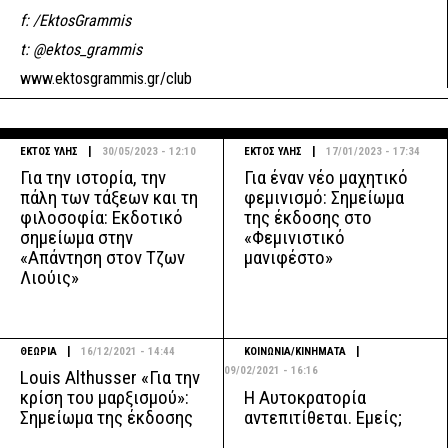
f: /EktosGrammis
t: @ektos_grammis
www.ektosgrammis.gr/club
|
|
ΕΚΤΟΣ ΥΛΗΣ
30/05/2023 - 12:10
ΕΚΤΟΣ ΥΛΗΣ
17/01/2023 - 17:34
Για την ιστορία, την
Για έναν νέο μαχητικό
πάλη των τάξεων και τη
φεμινισμό: Σημείωμα
φιλοσοφία: Εκδοτικό
της έκδοσης στο
σημείωμα στην
«Φεμινιστικό
«Απάντηση στον Τζων
μανιφέστο»
Λιούις»
|
|
ΘΕΩΡΙΑ
16/12/2021 - 14:44
ΚΟΙΝΩΝΙΑ/ΚΙΝΗΜΑΤΑ
09/02/2021 - 16:16
Louis Althusser «Για την
Η Αυτοκρατορία
κρίση του μαρξισμού»:
αντεπιτίθεται. Εμείς;
Σημείωμα της έκδοσης