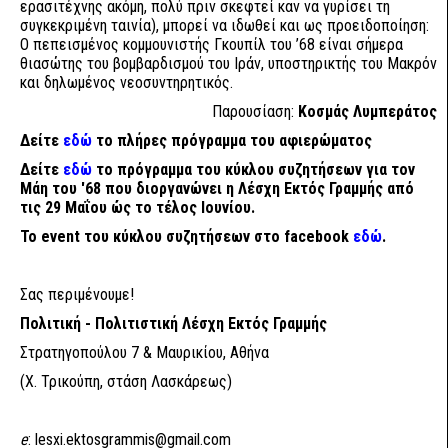
ερασιτέχνης ακόμη, πολύ πριν σκεφτεί καν να γυρίσει τη
συγκεκριμένη ταινία), μπορεί να ιδωθεί και ως προειδοποίηση:
Ο πεπεισμένος κομμουνιστής Γκουπίλ του ’68 είναι σήμερα
θιασώτης του βομβαρδισμού του Ιράν, υποστηρικτής του Μακρόν
και δηλωμένος νεοσυντηρητικός.
Παρουσίαση:
Κοσμάς Λυμπεράτος
Δείτε
εδώ
το πλήρες πρόγραμμα του αφιερώματος
Δείτε
εδώ
το πρόγραμμα του κύκλου συζητήσεων για τον
Μάη του '68 που διοργανώνει η Λέσχη Εκτός Γραμμής από
τις 29 Μαΐου ώς το τέλος Ιουνίου.
Το event του κύκλου συζητήσεων στο facebook
εδώ
.
Σας περιμένουμε!
Πολιτική - Πολιτιστική Λέσχη Εκτός Γραμμής
Στρατηγοπούλου 7 & Μαυρικίου, Αθήνα
(Χ. Τρικούπη, στάση Λασκάρεως)
e
:
lesxi.ektosgrammis@gmail.com