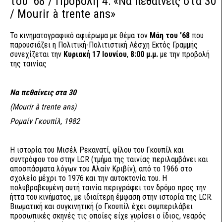
του ’68 / Προβολή 4: «Να πεθαίνεις στα 30
/ Mourir à trente ans»
Το κινηματογραφικό αφιέρωμα με θέμα τον
Μάη του ’68
που
παρουσιάζει η Πολιτική-Πολιτιστική Λέσχη Εκτός Γραμμής
συνεχίζεται την
Κυριακή 17 Ιουνίου
,
8:00 μ.μ.
με την προβολή
της ταινίας
Να πεθαίνεις στα 30
(Mourir à trente ans)
Ρομαίν Γκουπίλ, 1982
Η ιστορία του Μισέλ Ρεκανατί, φίλου του Γκουπίλ και
συντρόφου του στην LCR (τμήμα της ταινίας περιλαμβάνει και
αποσπάσματα λόγων του Αλαίν Κριβίν), από το 1966 στο
σχολείο μέχρι το 1976 και την αυτοκτονία του. Η
πολυβραβευμένη αυτή ταινία περιγράφει τον δρόμο προς την
ήττα του κινήματος, με ιδιαίτερη έμφαση στην ιστορία της LCR.
Βιωματική και συγκινητική (ο Γκουπίλ έχει συμπεριλάβει
προσωπικές σκηνές τις οποίες είχε γυρίσει ο ίδιος, νεαρός