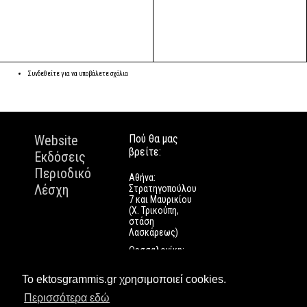
Συνδεθείτε
για να υποβάλετε σχόλια
Website
Πού θα μας
βρείτε:
Εκδόσεις
Περιοδικό
Αθήνα:
Λέσχη
Στρατηγοπούλου
7 και Μαυρικίου
(Χ. Τρικούπη,
στάση
Λασκάρεως)
Θεσσαλονίκη:
Εγνατίας 112
Πάτρα: Τριών
Το ektosgrammis.gr χρησιμοποιεί cookies.
Ναυάρχων 9
Περισσότερα εδώ