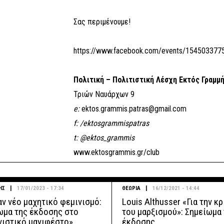
Σας περιμένουμε!
https://www.facebook.com/events/154503377
Πολιτική – Πολιτιστική Λέσχη Εκτός Γραμμ
Τριών Ναυάρχων 9
e:
ektos.grammis.patras@gmail.com
f: /ektosgrammispatras
t: @ektos_grammis
www.ektosgrammis.gr/club
|
|
ΗΣ
17/01/2023 - 17:34
ΘΕΩΡΙΑ
16/12/2021 - 14:44
αν νέο μαχητικό φεμινισμό:
Louis Althusser «Για την κ
ωμα της έκδοσης στο
του μαρξισμού»: Σημείωμα
νιστικό μανιφέστο»
έκδοσης