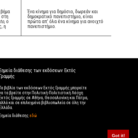
 βήμα
Ένα κίνημα για δημόσιο, δωρεάν και
 στη
δημοκρατικό πανεπιστήμιο, είναι
sto
, ο
πρώτα απ’ όλα ένα κίνημα για ανοιχτό
, η
πανεπιστήμιο.
Σημεία διάθεσης των εκδόσεων Εκτός
Γραμμής
Τα βιβλία των εκδόσεων Εκτός Γραμμής μπορείτε
να τα βρείτε στην Πολιτική-Πολιτιστική Λέσχη
Εκτός Γραμμής σε Αθήνα, Θεσσαλονίκη και Πάτρα,
αλλά και σε επιλεγμένα βιβλιοπωλεία σε όλη την
Ελλάδα.
Σημεία διάθεσης
εδώ
Got it!