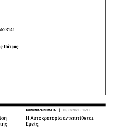
5523141
ής Πάτρας
|
ΚΟΙΝΩΝΙΑ/ΚΙΝΗΜΑΤΑ
09/02/2021 - 16:16
ρίση
Η Αυτοκρατορία αντεπιτίθεται.
 της
Εμείς;