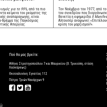
ισμός για το 99%
, από τα πιο
Τον Νοέμβριο του 1977, από το
οντα κείμενα του ρεύματος της
του συνεδρίου που διοργάνωσε
ικής αναπαραγωγής, είναι
Βενετία η εφημερίδα
Il Manife
α-θρέμμα της Παγκόσμιας
Αλτουσέρ αναφωνεί «Επιτέλους
στικής Απεργίας.
κρίση του μαρξισμού!».
Πού θα μας βρείτε:
Αθήνα: Στρατηγοπούλου 7 και Μαυρικίου (Χ. Τρικούπη, στάση
Λασκάρεως)
Θεσσαλονίκη: Εγνατίας 112
Πάτρα: Τριών Ναυάρχων 9
δώ