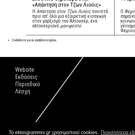
«Απάντηση στον Τζων Λιούις»
Η
Απάντηση στον Τζων Λιούις
συνιστά
Ο
Φεμιν
πριν απ’ όλα μια εξαιρετική εισαγωγή
σημαίν
στον μαρξισμό του Αλτουσέρ, ένα
κοινων
αλτουσεριανό
μανιφέστο
.
γέννημ
Φεμινι
Συνδεθείτε
για να υποβάλετε σχόλια
Website
Εκδόσεις
Περιοδικό
Λέσχη
Το ektosgrammis.gr χρησιμοποιεί cookies.
Περισσότερα ε