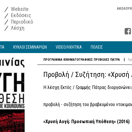
Website
ΑΚΟΛΟΥΘ
Εκδόσεις
Περιοδικό
Λέσχη
ΑΤΑ
ΚΥΚΛΟΙ ΣΕΜΙΝΑΡΙΩΝ
VIDEO/ΗΧΗΤΙΚΑ
ΠΟΛΕΙΣ
|
ΠΡΟΓΡΑΜΜΑ
ΚΙΝΗΜΑΤΟΓΡΑΦΙΚΕΣ ΠΡΟΒΟΛΕΣ
ΠΑΤΡΑ
Τρ
Προβολή / Συζήτηση: «Χρυσή
Η λέσχη Εκτός / Γραμμής Πάτρας διοργανώνει
προβολή - συζήτηση του βραβευμένου ντοκιμαν
«Χρυσή Αυγή: Προσωπική Υπόθεση» (2016)
.