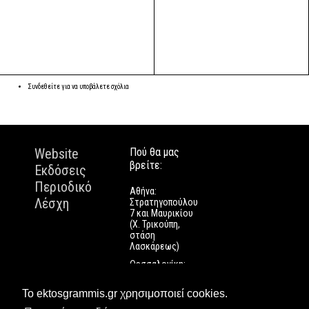
Συνδεθείτε
για να υποβάλετε σχόλια
Website
Πού θα μας
βρείτε:
Εκδόσεις
Περιοδικό
Αθήνα:
Λέσχη
Στρατηγοπούλου
7 και Μαυρικίου
(Χ. Τρικούπη,
στάση
Λασκάρεως)
Θεσσαλονίκη:
Εγνατίας 112
Πάτρα: Τριών
Το ektosgrammis.gr χρησιμοποιεί cookies.
Ναυάρχων 9