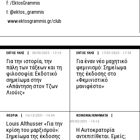
f: /EktosGrammis
t: @ektos_grammis
www.ektosgrammis.gr/club
|
|
ΕΚΤΟΣ ΥΛΗΣ
30/05/2023 - 12:10
ΕΚΤΟΣ ΥΛΗΣ
17/01/2023 - 17:34
Για την ιστορία, την
Για έναν νέο μαχητικό
πάλη των τάξεων και τη
φεμινισμό: Σημείωμα
φιλοσοφία: Εκδοτικό
της έκδοσης στο
σημείωμα στην
«Φεμινιστικό
«Απάντηση στον Τζων
μανιφέστο»
Λιούις»
|
|
ΘΕΩΡΙΑ
16/12/2021 - 14:44
ΚΟΙΝΩΝΙΑ/ΚΙΝΗΜΑΤΑ
09/02/2021 - 16:16
Louis Althusser «Για την
Η Αυτοκρατορία
κρίση του μαρξισμού»:
αντεπιτίθεται. Εμείς;
Σημείωμα της έκδοσης