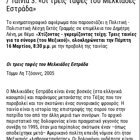
/ Ταινία 3: «Οι τρεις ταφές του Μελκιάδες
Εστράδα»
Tο κινηματογραφικό αφιέρωμα που παρουσιάζει η Πολιτική -
Πολιτιστική Λέσχη Εκτός Γραμμής σε επιμέλεια του Δημήτρη
Λένη, με θέμα: «
Χτίζοντας - γκρεμίζοντας τείχη: Τρεις ταινίες
για τα σύνορα (του Μεξικού)
»,
ολοκληρώνεται την Πέμπτη
16 Μαρτίου, 8:30 μ.μ.
με την προβολή της ταινίας:
Οι τρεις ταφές του Μελκιάδες Εστράδα
Τόμμυ Λη Τζόουνς, 2005
Ο Μελικιάδες Εστράδα είναι ένας βοσκός (στα ελληνικά
καουμπόι) και παράνομος μετανάστης στο Τέξας που τον
πυροβολεί και τον σκοτώνει ένας συνοριακός φρουρός. Η
ταινία είναι η ιστορία της επιστροφής της σορού του στην
πατρίδα του από την άλλη μεριά των συνόρων. Το αρχικό
περιστατικό της δολοφονίας είναι πραγματικό γεγονός που
συνέβη το 1995, όταν μια περίπολος σκότωσε έναν –όπως
αποδείχτηκε μετά– Αμερικανό πολίτη επειδή νόμισε ότι ήταν
Μεξικανός «λαθρομετανάστης». Οι δολοφόνοι ουδέποτε είχαν