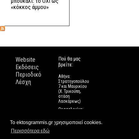
μπουκάλι: το ΟΧΙ ως
«κόκκος άμμου»
Website
Πού θα μας
βρείτε:
Εκδόσεις
Περιοδικό
Αθήνα:
Λέσχη
Στρατηγοπούλου
7 και Μαυρικίου
(Χ. Τρικούπη,
στάση
Λασκάρεως)
Θεσσαλονίκη:
Εγνατίας 112
Πάτρα: Τριών
Το ektosgrammis.gr χρησιμοποιεί cookies.
Ναυάρχων 9
Περισσότερα εδώ