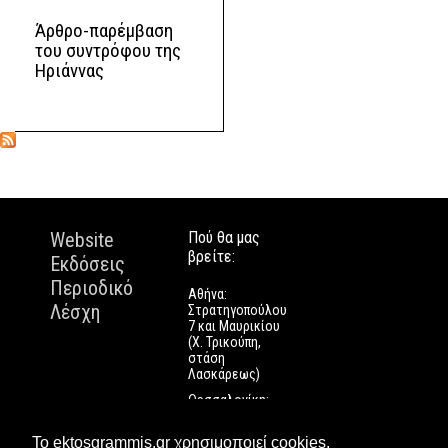
Άρθρο-παρέμβαση
του συντρόφου της
Ηριάννας
Website
Πού θα μας
βρείτε:
Εκδόσεις
Περιοδικό
Αθήνα:
Λέσχη
Στρατηγοπούλου
7 και Μαυρικίου
(Χ. Τρικούπη,
στάση
Λασκάρεως)
Θεσσαλονίκη:
Εγνατίας 112
Πάτρα: Τριών
Το ektosgrammis.gr χρησιμοποιεί cookies.