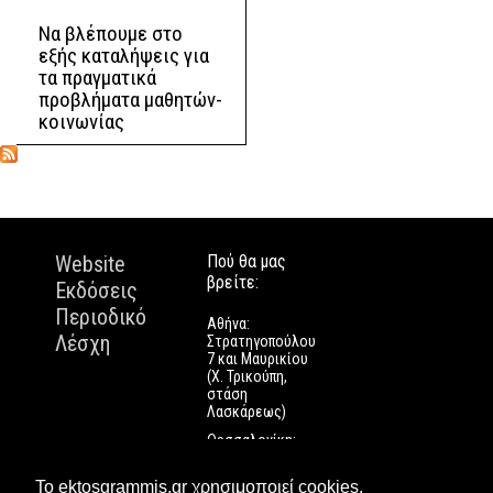
Να βλέπουμε στο
εξής καταλήψεις για
τα πραγματικά
προβλήματα μαθητών-
κοινωνίας
Website
Πού θα μας
βρείτε:
Εκδόσεις
Περιοδικό
Αθήνα:
Λέσχη
Στρατηγοπούλου
7 και Μαυρικίου
(Χ. Τρικούπη,
στάση
Λασκάρεως)
Θεσσαλονίκη:
Εγνατίας 112
Πάτρα: Τριών
Το ektosgrammis.gr χρησιμοποιεί cookies.