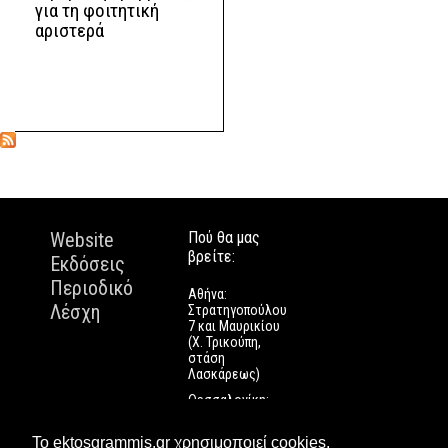
για τη φοιτητική
αριστερά
Website
Πού θα μας
βρείτε:
Εκδόσεις
Περιοδικό
Αθήνα:
Λέσχη
Στρατηγοπούλου
7 και Μαυρικίου
(Χ. Τρικούπη,
στάση
Λασκάρεως)
Θεσσαλονίκη:
Εγνατίας 112
Πάτρα: Τριών
Το ektosgrammis.gr χρησιμοποιεί cookies.