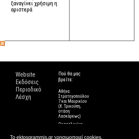
ξαναγίνει χρήσιμη η
αριστερά
Website
Πού θα μας
βρείτε:
Εκδόσεις
Περιοδικό
Αθήνα:
Λέσχη
Στρατηγοπούλου
7 και Μαυρικίου
(Χ. Τρικούπη,
στάση
Λασκάρεως)
Θεσσαλονίκη:
Εγνατίας 112
Πάτρα: Τριών
Το ektosgrammis.gr χρησιμοποιεί cookies.