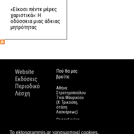
«Είκοσι πέντε μέρες
χαριστικά»: Η
οδύσσεια μιας άδειας
μητρότητας
Website
Πού θα μας
βρείτε:
Εκδόσεις
Περιοδικό
Αθήνα:
Λέσχη
Στρατηγοπούλου
7 και Μαυρικίου
(Χ. Τρικούπη,
στάση
Λασκάρεως)
Θεσσαλονίκη:
Εγνατίας 112
Πάτρα: Τριών
Το ektosgrammis.gr χρησιμοποιεί cookies.