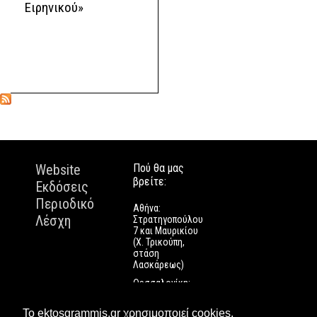
Ειρηνικού»
Website
Πού θα μας
βρείτε:
Εκδόσεις
Περιοδικό
Αθήνα:
Λέσχη
Στρατηγοπούλου
7 και Μαυρικίου
(Χ. Τρικούπη,
στάση
Λασκάρεως)
Θεσσαλονίκη:
Εγνατίας 112
Πάτρα: Τριών
Το ektosgrammis.gr χρησιμοποιεί cookies.