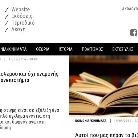
Website
ΑΚΟΛΟΥΘ
Εκδόσεις
Περιοδικό
Λέσχη
ΩΝΙΑ/ΚΙΝΗΜΑΤΑ
ΘΕΩΡΙΑ
ΙΣΤΟΡΙΑ
ΠΟΛΙΤΙΣΜΟΣ
ΕΚΤΟΣ ΥΛΗΣ
|
Η
15/06/2014 - 00:00
πολέμου και όχι αναμονής
Πανεπιστήμια
η στιγμή είναι σε εξέλιξη ένα
πλό έγκλημα ενάντια στη
|
ΚΟΙΝΩΝΙΑ/ΚΙΝΗΜΑΤΑ
19/09/2012 - 0
ια και δωρεάν ανώτατη
δευση.
Αυτοί που μας πήραν το βι