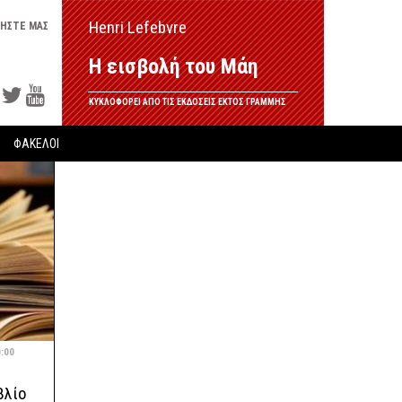
Henri Lefebvre
ΗΣΤΕ ΜΑΣ
Η εισβολή του Μάη
ΚΥΚΛΟΦΟΡΕΙ ΑΠΟ ΤΙΣ ΕΚΔΟΣΕΙΣ ΕΚΤΟΣ ΓΡΑΜΜΗΣ
ΦΑΚΕΛΟΙ
0:00
βλίο