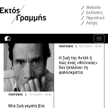
Παράκαμψη προς το κυρίως περιεχόμενο
Website
Εκδόσεις
Περιοδικό
Λέσχη
Toggle
navigati
|
ΠΟΛΙΤΙΣΜΟΣ
04/12/2013 - 00:00
Η ζωή της Αντέλ ή
πώς ένας «Φοίνικας»
δεν ξεπλένει τη
φαλλοκρατία
|
ΠΟΛΙΤΙΣΜΟΣ
19/10/2015 - 00:00
Μια ζωή γεμάτη βία: