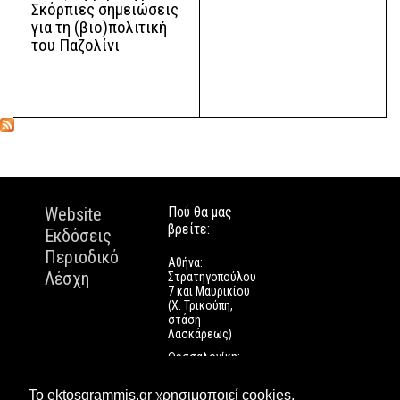
Σκόρπιες σημειώσεις
για τη (βιο)πολιτική
του Παζολίνι
Website
Πού θα μας
βρείτε:
Εκδόσεις
Περιοδικό
Αθήνα:
Λέσχη
Στρατηγοπούλου
7 και Μαυρικίου
(Χ. Τρικούπη,
στάση
Λασκάρεως)
Θεσσαλονίκη:
Εγνατίας 112
Πάτρα: Τριών
Το ektosgrammis.gr χρησιμοποιεί cookies.