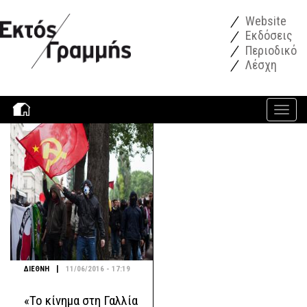
Παράκαμψη προς το κυρίως περιεχόμενο
Website
Εκδόσεις
Περιοδικό
Λέσχη
Toggle
navigati
|
ΔΙΕΘΝΗ
11/06/2016 - 17:19
«To κίνημα στη Γαλλία