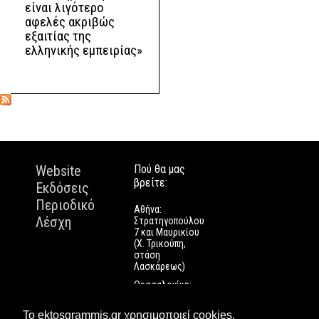
είναι λιγότερο
αφελές ακριβώς
εξαιτίας της
ελληνικής εμπειρίας»
Website
Πού θα μας
βρείτε:
Εκδόσεις
Περιοδικό
Αθήνα:
Λέσχη
Στρατηγοπούλου
7 και Μαυρικίου
(Χ. Τρικούπη,
στάση
Λασκάρεως)
Θεσσαλονίκη:
Εγνατίας 112
Πάτρα: Τριών
Το ektosgrammis.gr χρησιμοποιεί cookies.