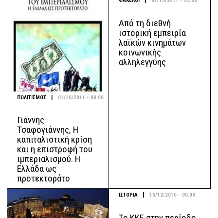
|
ΦΑΚΕΛΟΙ
01/10/2011 - 03:00
Από τη διεθνή
ιστορική εμπειρία
λαϊκών κινημάτων
κοινωνικής
αλληλεγγύης
|
ΠΟΛΙΤΙΣΜΟΣ
01/10/2011 - 00:00
Γιάννης
Τσαφογιάννης, Η
καπιταλιστική κρίση
και η επιστροφή του
ιμπεριαλισμού. Η
Ελλάδα ως
προτεκτοράτο
|
ΙΣΤΟΡΙΑ
15/12/2010 - 00:00
Το ΚΚΕ στην περίοδο