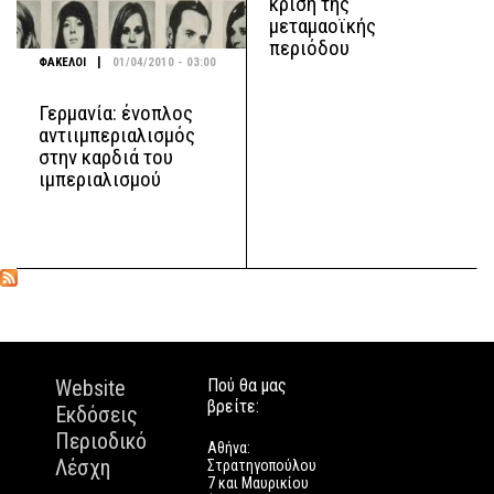
κρίση της
μεταμαοϊκής
περιόδου
|
ΦΑΚΕΛΟΙ
01/04/2010 - 03:00
Γερμανία: ένοπλος
αντιιμπεριαλισμός
στην καρδιά του
ιμπεριαλισμού
Website
Πού θα μας
βρείτε:
Εκδόσεις
Περιοδικό
Αθήνα:
Λέσχη
Στρατηγοπούλου
7 και Μαυρικίου