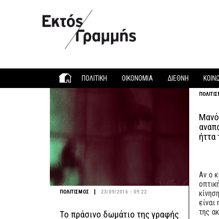
Παράκαμψη προς το κυρίως περιεχόμενο
ΠΟΛΙΤΙΚΗ
ΟΙΚΟΝΟΜΙΑ
ΔΙΕΘΝΗ
ΚΟΙΝ
ΠΟΛΙΤΙ
Μανό
αναπ
ήττα
Αν ο 
οπτικ
|
ΠΟΛΙΤΙΣΜΟΣ
23/09/2016 - 09:22
κίνησ
είναι
της ακ
Το πράσινο δωμάτιο της γραφής