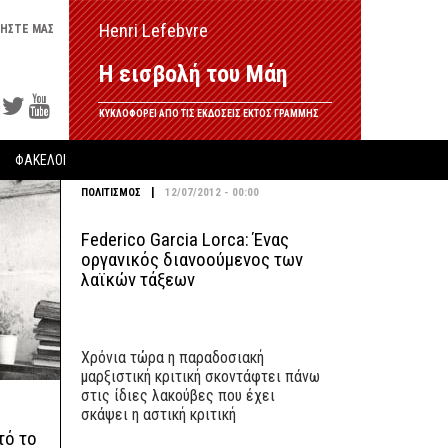
Henri Lefebvre
ΗΣΤΕ ΜΑΣ
Η εισβολή του Μάη
ΚΥΚΛΟΦΟΡΕΙ ΑΠΟ ΤΙΣ ΕΚΔΟΣΕΙΣ ΕΚΤΟΣ ΓΡΑΜΜΗΣ
ΦΑΚΕΛΟΙ
|
ΠΟΛΙΤΙΣΜΟΣ
12/07/2012 - 00:00
Federico Garcia Lorca: Ένας
οργανικός διανοούμενος των
λαϊκών τάξεων
Χρόνια τώρα η παραδοσιακή
μαρξιστική κριτική σκοντάφτει πάνω
στις ίδιες λακούβες που έχει
σκάψει η αστική κριτική
τό το