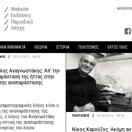
Website
ΑΚΟΛΟΥΘ
Εκδόσεις
Περιοδικό
Λέσχη
ΩΝΙΑ/ΚΙΝΗΜΑΤΑ
ΘΕΩΡΙΑ
ΙΣΤΟΡΙΑ
ΠΟΛΙΤΙΣΜΟΣ
ΕΚΤΟΣ ΥΛΗΣ
|
ΣΜΟΣ
23/11/2012 - 00:00
λης Αναγνωστάκης: Απ’ την
αράσταση της ήττας στην
 της αναπαράστασης
κινηματογραφικός λόγος είναι η
ή της αναπαράστασης της
|
ΠΟΛΙΤΙΣΜΟΣ
02/06/2016 - 08:06
ης, ο λόγος του Αναγνωστάκη
 η οπτική της αναπαράστασης
ινησίας του λόγου.
Νίκος Καρούζος: Ακόμη αυ