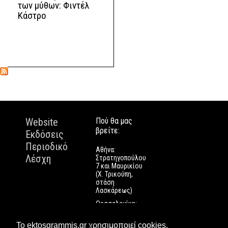
των μύθων: Φιντέλ
Κάστρο
Website
Πού θα μας
βρείτε:
Εκδόσεις
Περιοδικό
Αθήνα:
Λέσχη
Στρατηγοπούλου
7 και Μαυρικίου
(Χ. Τρικούπη,
στάση
Λασκάρεως)
Θεσσαλονίκη:
Εγνατίας 112
Πάτρα: Τριών
Το ektosgrammis.gr χρησιμοποιεί cookies.