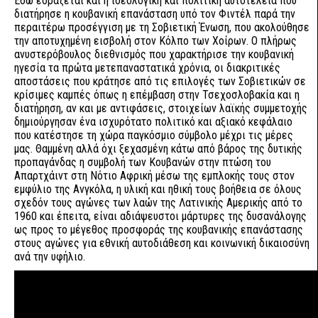
Εδώ εδράζεται και η ιδεολογική και πολιτική αυτοτέλεια που
διατήρησε η κουβανική επανάσταση υπό τον Φιντέλ παρά την
περαιτέρω προσέγγιση με τη Σοβιετική Ένωση, που ακολούθησε
την αποτυχημένη εισβολή στον Κόλπο των Χοίρων. Ο πλήρως
ανυστερόβουλος διεθνισμός που χαρακτήρισε την κουβανική
ηγεσία τα πρώτα μετεπαναστατικά χρόνια, οι διακριτικές
αποστάσεις που κράτησε από τις επιλογές των Σοβιετικών σε
κρίσιμες καμπές όπως η επέμβαση στην Τσεχοσλοβακία και η
διατήρηση, αν και με αντιφάσεις, στοιχείων λαϊκής συμμετοχής
δημιούργησαν ένα ισχυρότατο πολιτικό και αξιακό κεφάλαιο
που κατέστησε τη χώρα παγκόσμιο σύμβολο μέχρι τις μέρες
μας. Θαμμένη αλλά όχι ξεχασμένη κάτω από βάρος της δυτικής
προπαγάνδας η συμβολή των Κουβανών στην πτώση του
Απαρτχάιντ στη Νότιο Αφρική μέσω της εμπλοκής τους στον
εμφύλιο της Ανγκόλα, η υλική και ηθική τους βοήθεια σε όλους
σχεδόν τους αγώνες των λαών της Λατινικής Αμερικής από το
1960 και έπειτα, είναι αδιάψευστοι μάρτυρες της δυσανάλογης
ως προς το μέγεθος προσφοράς της κουβανικής επανάστασης
στους αγώνες για εθνική αυτοδιάθεση και κοινωνική δικαιοσύνη
ανά την υφήλιο.