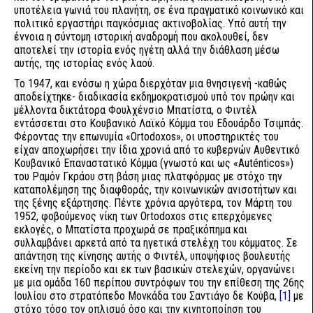
υποτέλεια γωνιά του πλανήτη, σε ένα πραγματικό κοινωνικό και
πολιτικό εργαστήρι παγκόσμιας ακτινοβολίας. Υπό αυτή την
έννοια η σύντομη ιστορική αναδρομή που ακολουθεί, δεν
αποτελεί την ιστορία ενός ηγέτη αλλά την διάθλαση μέσω
αυτής, της ιστορίας ενός λαού.
Το 1947, και ενόσω η χώρα διερχόταν μια θνησιγενή -καθώς
αποδείχτηκε- διαδικασία εκδημοκρατισμού υπό τον πρώην και
μέλλοντα δικτάτορα Φουλχένσιο Μπατίστα, ο Φιντέλ
εντάσσεται στο Κουβανικό Λαϊκό Κόμμα του Εδουάρδο Τσιμπάς.
Φέροντας την επωνυμία «Ortodoxos», οι υποστηρικτές του
είχαν αποχωρήσει την ίδια χρονιά από το κυβερνών Αυθεντικό
Κουβανικό Επαναστατικό Κόμμα (γνωστό και ως «Auténticos»)
του Ραμόν Γκράου στη βάση μιας πλατφόρμας με στόχο την
καταπολέμηση της διαφθοράς, την κοινωνικών ανισοτήτων και
της ξένης εξάρτησης. Πέντε χρόνια αργότερα, τον Μάρτη του
1952, φοβούμενος νίκη των Ortodoxos στις επερχόμενες
εκλογές, ο Μπατίστα προχωρά σε πραξικόπημα και
συλλαμβάνει αρκετά από τα ηγετικά στελέχη του κόμματος. Σε
απάντηση της κίνησης αυτής ο Φιντέλ, υποψήφιος βουλευτής
εκείνη την περίοδο και εκ των βασικών στελεχών, οργανώνει
με μια ομάδα 160 περίπου συντρόφων του την επίθεση της 26ης
Ιουλίου στο στρατόπεδο Μονκάδα του Σαντιάγο δε Κούβα,
[1]
με
στόχο τόσο τον οπλισμό όσο και την κινητοποίηση του