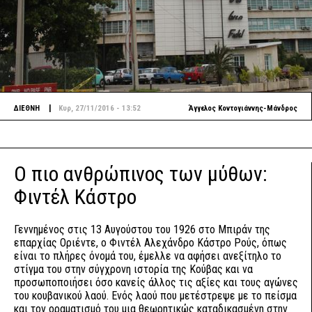
|
ΔΙΕΘΝΗ
Κυρ, 27/11/2016 - 13:52
Άγγελος Κοντογιάννης-Μάνδρος
Ο πιο ανθρώπινος των μύθων:
Φιντέλ Κάστρο
Γεννημένος στις 13 Αυγούστου του 1926 στο Μπιράν της
επαρχίας Οριέντε, ο Φιντέλ Αλεχάνδρο Κάστρο Ρούς, όπως
είναι το πλήρες όνομά του, έμελλε να αφήσει ανεξίτηλο το
στίγμα του στην σύγχρονη ιστορία της Κούβας και να
προσωποποιήσει όσο κανείς άλλος τις αξίες και τους αγώνες
του κουβανικού λαού. Ενός λαού που μετέστρεψε με το πείσμα
και τον οραματισμό του μια θεωρητικώς καταδικασμένη στην