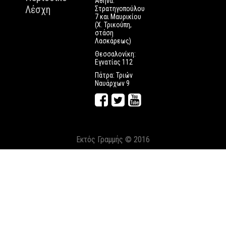
Αθήνα:
Λέσχη
Στρατηγοπούλου
7 και Μαυρικίου
(Χ. Τρικούπη,
στάση
Λασκάρεως)
Θεσσαλονίκη:
Εγνατίας 112
Πάτρα: Τριών
Ναυάρχων 9
Εκτός Γραμμής © 2016