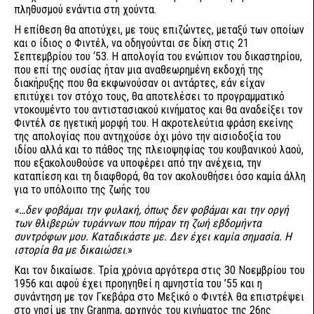
πληθυσμού ενάντια στη χούντα.
Η επίθεση θα αποτύχει, με τους επιζώντες, μεταξύ των οποίων
και ο ίδιος ο Φιντέλ, να οδηγούνται σε δίκη στις 21
Σεπτεμβρίου του ‘53. Η απολογία του ενώπιον του δικαστηρίου,
που επί της ουσίας ήταν μια αναθεωρημένη εκδοχή της
διακήρυξης που θα εκφωνούσαν οι αντάρτες, εάν είχαν
επιτύχει τον στόχο τους, θα αποτελέσει το προγραμματικό
ντοκουμέντο του αντιστασιακού κινήματος και θα αναδείξει τον
Φιντέλ σε ηγετική μορφή του. Η ακροτελεύτια φράση εκείνης
της απολογίας που αντηχούσε όχι μόνο την αισιοδοξία του
ιδίου αλλά και το πάθος της πλειοψηφίας του κουβανικού λαού,
που εξακολουθούσε να υποφέρει από την ανέχεια, την
καταπίεση και τη διαφθορά, θα τον ακολουθήσει όσο καμία άλλη
για το υπόλοιπο της ζωής του
«…δεν φοβάμαι την φυλακή, όπως δεν φοβάμαι και την οργή
των θλιβερών τυράννων που πήραν τη ζωή εβδομήντα
συντρόφων μου. Καταδικάστε με. Δεν έχει καμία σημασία. Η
ιστορία θα με δικαιώσει
.»
Και τον δικαίωσε. Τρία χρόνια αργότερα στις 30 Νοεμβρίου του
1956 και αφού έχει προηγηθεί η αμνηστία του ’55 και η
συνάντηση με τον Γκεβάρα στο Μεξικό ο Φιντέλ θα επιστρέψει
στο νησί με την Granma, αρχηγός του κινήματος της 26ης