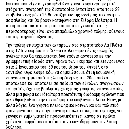
Ιουλίου που είχε συγκροτηθεί ένα χρόνο νωρίτερα με ρητό
στόχο την ανατροπή της δικτατορίας Μπατίστα. Από τους 28
επιβαίνοντες μόνο 15 θα επιζήσουν της ενέδρας των αντρών
ασφαλείας και θα βρουν καταφύγιο στη Σιέρρα Μαέστρα. Η
ιστορία από αυτό το σημείο και έπειτα, γνωστή στους
περισσοτέρους είναι ένα απαράμιλλο χρονικό τόλμης, σθένους
και στρατηγικής οξύνοιας.
Την πρώτη επιτυχία των ανταρτών στο στρατόπεδο Λα Πλάτα
στις 17 Ιανουαρίου του ‘57 θα ακολουθήσει ένας σκληρός
αγώνας που θα τερματιστεί δύο χρόνια αργότερα με την
θριαμβευτική είσοδο στην Αβάνα των Γκεβάρα και Σιενφουέγος
στις 2 Ιανουαρίου του ‘59 και του ίδιου του Φιντέλ στο
Σαντιάγο. Οφείλουμε εδώ να σημειώσουμε ότι η κουβανική
επανάσταση, μια από τις λαμπρότερες του 20ου αιώνα
αποτέλεσε και αποτελεί σε πείσμα των εύκολων αναγνώσεων,
το προϊόν, όχι της βουλησιαρχίας μιας χούφτας επαναστατών,
αλλά μια μακρά και ιδιαίτερα πρωτότυπη διαδρομή αγώνων που
ριζώθηκε βαθιά στην συνείδηση του κουβανικού λαού. Ήταν, με
άλλα λόγια, ένα γνήσια πλειοψηφικό κοινωνικό και πολιτικό
φαινόμενο που είχε την ικανότητα, αλλά ίσως και την τύχη, να
γεννήσει εμβληματικές προσωπικότητες ικανές σε πρώτο
χρόνο να εκφράσουν και έπειτα να καθοδηγήσουν την λαϊκή
βούληση.