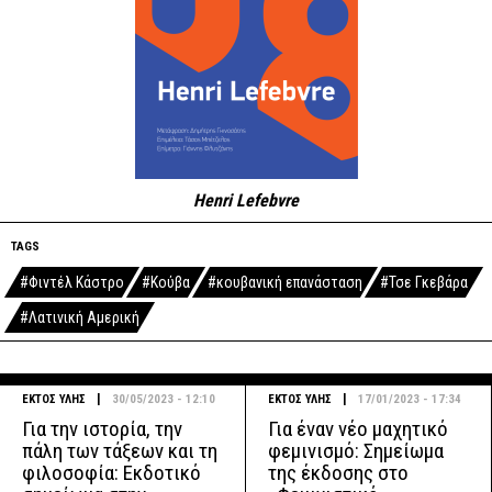
Henri Lefebvre
TAGS
#Φιντέλ Κάστρο
#Κούβα
#κουβανική επανάσταση
#Τσε Γκεβάρα
#Λατινική Αμερική
|
|
ΕΚΤΟΣ ΥΛΗΣ
30/05/2023 - 12:10
ΕΚΤΟΣ ΥΛΗΣ
17/01/2023 - 17:34
Για την ιστορία, την
Για έναν νέο μαχητικό
πάλη των τάξεων και τη
φεμινισμό: Σημείωμα
φιλοσοφία: Εκδοτικό
της έκδοσης στο