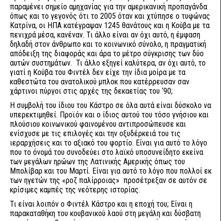
παραμένει σημείο αμηχανίας για την αμερικανική προπαγάνδα
όπως και το γεγονός ότι το 2005 όταν και χτύπησε ο τυφώνας
Κατρίνα, οι ΗΠΑ κατέγραψαν 1245 θανάτους και η Κούβα με τα
πενιχρά μέσα, κανέναν. Τι άλλο είναι αν όχι αυτό, η έμφαση
δηλαδή στον άνθρωπο και το κοινωνικό σύνολο, η πραγματική
απόδειξη της διαφοράς και άρα το μέτρο σύγκρισης των δύο
αυτών συστημάτων. Τι άλλο εξηγεί καλύτερα, αν όχι αυτό, το
γιατί η Κούβα του Φιντέλ δεν είχε την ίδια μοίρα με τα
καθεστώτα του ανατολικού μπλοκ που κατέρρευσαν σαν
χάρτινοι πύργοι στις αρχές της δεκαετίας του ‘90;
Η συμβολή του ίδιου του Κάστρο σε όλα αυτά είναι δύσκολο να
υπερεκτιμηθεί. Προϊόν και ο ίδιος αυτού του τόσο γνήσιου και
πλούσιου κοινωνικού φαινομένου αντιπροσώπευσε και
ενίσχυσε με τις επιλογές και την οξυδέρκειά του τις
ιεραρχήσεις και το αξιακό του φορτίο. Είναι για αυτό το λόγο
που το όνομά του συνοδεύει στο λαϊκό υποσυνείδητο εκείνα
των μεγάλων ηρώων της Λατινικής Αμερικής όπως του
Μπολίβαρ και του Μαρτί. Είναι για αυτό το λόγο που πολλοί εκ
των ηγετών της «ροζ παλίρροιας» προσέτρεξαν σε αυτόν σε
κρίσιμες καμπές της νεότερης ιστορίας.
Τι είναι λοιπόν ο Φιντέλ Κάστρο και η εποχή του; Είναι η
παρακαταθήκη του κουβανικού λαού στη μεγάλη και δύσβατη