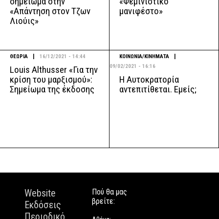
σημείωμα στην
«Φεμινιστικό
«Απάντηση στον Τζων
μανιφέστο»
Λιούις»
|
|
ΘΕΩΡΙΑ
16/12/2021 - 14:44
ΚΟΙΝΩΝΙΑ/ΚΙΝΗΜΑΤΑ
09/02/2021 - 16:16
Louis Althusser «Για την
Η Αυτοκρατορία
κρίση του μαρξισμού»:
αντεπιτίθεται. Εμείς;
Σημείωμα της έκδοσης
Website
Πού θα μας
βρείτε:
Εκδόσεις
Περιοδικό