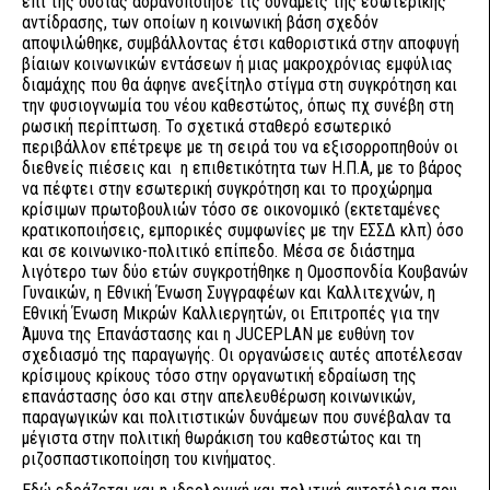
επί της ουσίας αδρανοποίησε τις δυνάμεις της εσωτερικής
αντίδρασης, των οποίων η κοινωνική βάση σχεδόν
αποψιλώθηκε, συμβάλλοντας έτσι καθοριστικά στην αποφυγή
βίαιων κοινωνικών εντάσεων ή μιας μακροχρόνιας εμφύλιας
διαμάχης που θα άφηνε ανεξίτηλο στίγμα στη συγκρότηση και
την φυσιογνωμία του νέου καθεστώτος, όπως πχ συνέβη στη
ρωσική περίπτωση. Το σχετικά σταθερό εσωτερικό
περιβάλλον επέτρεψε με τη σειρά του να εξισορροπηθούν οι
διεθνείς πιέσεις και η επιθετικότητα των Η.Π.Α, με το βάρος
να πέφτει στην εσωτερική συγκρότηση και το προχώρημα
κρίσιμων πρωτοβουλιών τόσο σε οικονομικό (εκτεταμένες
κρατικοποιήσεις, εμπορικές συμφωνίες με την ΕΣΣΔ κλπ) όσο
και σε κοινωνικο-πολιτικό επίπεδο. Μέσα σε διάστημα
λιγότερο των δύο ετών συγκροτήθηκε η Ομοσπονδία Κουβανών
Γυναικών, η Εθνική Ένωση Συγγραφέων και Καλλιτεχνών, η
Εθνική Ένωση Μικρών Καλλιεργητών, οι Επιτροπές για την
Άμυνα της Επανάστασης και η JUCEPLAN με ευθύνη τον
σχεδιασμό της παραγωγής. Οι οργανώσεις αυτές αποτέλεσαν
κρίσιμους κρίκους τόσο στην οργανωτική εδραίωση της
επανάστασης όσο και στην απελευθέρωση κοινωνικών,
παραγωγικών και πολιτιστικών δυνάμεων που συνέβαλαν τα
μέγιστα στην πολιτική θωράκιση του καθεστώτος και τη
ριζοσπαστικοποίηση του κινήματος.