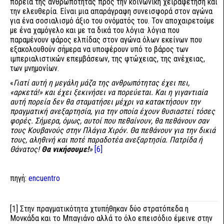
πορεία της ανθρωπότητας προς την κοινωνική χειραφέτηση και
την ελευθερία. Είναι μια απαράγραφη συνεισφορά στον αγώνα
για ένα σοσιαλισμό άξιο του ονόματός του. Τον αποχαιρετούμε
με ένα χαμόγελο και με τα δικά του λόγια· λόγια που
παραμένουν φάρος ελπίδας στον αγώνα όλων εκείνων που
εξακολουθούν σήμερα να υποφέρουν υπό το βάρος των
ιμπεριαλιστικών επεμβάσεων, της φτώχειας, της ανέχειας,
των μνημονίων.
«
Γιατί αυτή η μεγάλη μάζα της ανθρωπότητας έχει πει,
«αρκετά!» και έχει ξεκινήσει να πορεύεται. Και η γιγαντιαία
αυτή πορεία δεν θα σταματήσει μέχρι να κατακτήσουν την
πραγματική ανεξαρτησία, για την οποία έχουν θυσιαστεί τόσες
φορές. Σήμερα, όμως, αυτοί που πεθαίνουν, θα πεθάνουν σαν
τους Κουβανούς στην Πλάγια Χιρόν. Θα πεθάνουν για την δικιά
τους, αληθινή και ποτέ παραδοτέα ανεξαρτησία. Πατρίδα ή
Θάνατος!
Θα νικήσουμε!
»
[6]
πηγή:
encuentro
[1]
Στην πραγματικότητα χτυπήθηκαν δύο στρατόπεδα η
Μονκάδα και το Μπαγιάνο αλλά το όλο επεισόδιο έμεινε στην