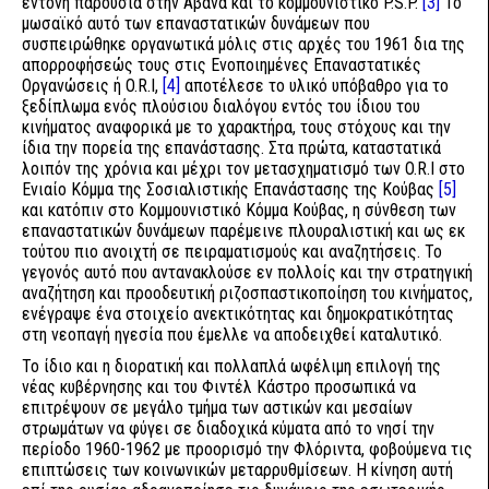
έντονη παρουσία στην Αβάνα και το κομμουνιστικό P.S.P.
[3]
Το
μωσαϊκό αυτό των επαναστατικών δυνάμεων που
συσπειρώθηκε οργανωτικά μόλις στις αρχές του 1961 δια της
απορροφήσεώς τους στις Ενοποιημένες Επαναστατικές
Οργανώσεις ή O.R.I,
[4]
αποτέλεσε το υλικό υπόβαθρο για το
ξεδίπλωμα ενός πλούσιου διαλόγου εντός του ίδιου του
κινήματος αναφορικά με το χαρακτήρα, τους στόχους και την
ίδια την πορεία της επανάστασης. Στα πρώτα, καταστατικά
λοιπόν της χρόνια και μέχρι τον μετασχηματισμό των O.R.I στο
Ενιαίο Κόμμα της Σοσιαλιστικής Επανάστασης της Κούβας
[5]
και κατόπιν στο Κομμουνιστικό Κόμμα Κούβας, η σύνθεση των
επαναστατικών δυνάμεων παρέμεινε πλουραλιστική και ως εκ
τούτου πιο ανοιχτή σε πειραματισμούς και αναζητήσεις. Το
γεγονός αυτό που αντανακλούσε εν πολλοίς και την στρατηγική
αναζήτηση και προοδευτική ριζοσπαστικοποίηση του κινήματος,
ενέγραψε ένα στοιχείο ανεκτικότητας και δημοκρατικότητας
στη νεοπαγή ηγεσία που έμελλε να αποδειχθεί καταλυτικό.
Το ίδιο και η διορατική και πολλαπλά ωφέλιμη επιλογή της
νέας κυβέρνησης και του Φιντέλ Κάστρο προσωπικά να
επιτρέψουν σε μεγάλο τμήμα των αστικών και μεσαίων
στρωμάτων να φύγει σε διαδοχικά κύματα από το νησί την
περίοδο 1960-1962 με προορισμό την Φλόριντα, φοβούμενα τις
επιπτώσεις των κοινωνικών μεταρρυθμίσεων. Η κίνηση αυτή