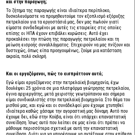
και στην παραγωγή;
To ζήτημα της παραγωγής είναι ιδιαίτερα περίπλοκο,
δυσκολευόμαστε να προμηθευτούμε τον εξοπλισμό εξόρυξης
πετρελαίου για τα εργοστάσιά μας, δεν μας πωλούν γιατί
είμαστε συνδεδεμένοι με αυτές τις εταιρείες στις οποίες
επίσης οι ΗΠΑ έχουν επιβάλει κυρώσεις. Αυτό έχει
προκαλέσει την πτώση της παραγωγής πετρελαίου και τη
μείωση εισροής συναλλάγματος. Επιχειρούν να μας πνίξουν και
δυστυχώς, όπως είπα προηγουμένως, ζούμε μια κατάσταση
ακραία, πολύ σκληρή.
Και οι εργαζόμενοι, πώς το εισπράττουν αυτό;
Εγώ είμαι εργαζόμενος στην πετρελαϊκή βιομηχανία, έχω
δουλέψει 25 χρόνια σε μια πλατφόρμα γεώτρησης πετρελαίου,
έγινα αρχιεργάτης, μετά χειριστής γεωτρύπανου και σήμερα
είμαι συνδικαλιστής στην πετρελαϊκή βιομηχανία. Στο θέμα του
μισθού μας, και εγώ και οι συνάδελφοί μου έχουμε χτυπηθεί
ιδιαίτερα καθώς χάσαμε την αγοραστική μας δύναμη. Αυτό που
έχουμε δει, εδώ στην Κούβα, είναι ότι υπάρχει επαναστατική
συνείδηση. Ίσως αυτό που λείπει σε μας είναι ότι πρέπει να
μάθουμε περισσότερα σχετικά με αυτή την επαναστατική
συνείδηση. Διότι για να μπορέσουμε να αντέξουμε στην επίθεση