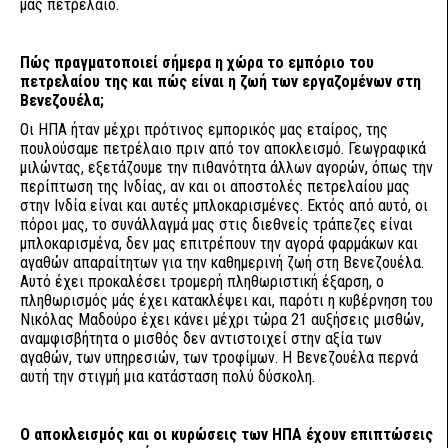
μας πετρέλαιο.
Πώς πραγματοποιεί σήμερα η χώρα το εμπόριο του
πετρελαίου της και πώς είναι η ζωή των εργαζομένων στη
Βενεζουέλα;
Οι ΗΠΑ ήταν μέχρι πρότινος εμπορικός μας εταίρος, της
πουλούσαμε πετρέλαιο πριν από τον αποκλεισμό. Γεωγραφικά
μιλώντας, εξετάζουμε την πιθανότητα άλλων αγορών, όπως την
περίπτωση της Ινδίας, αν και οι αποστολές πετρελαίου μας
στην Ινδία είναι και αυτές μπλοκαρισμένες. Εκτός από αυτό, οι
πόροι μας, το συνάλλαγμά μας στις διεθνείς τράπεζες είναι
μπλοκαρισμένα, δεν μας επιτρέπουν την αγορά φαρμάκων και
αγαθών απαραίτητων για την καθημερινή ζωή στη Βενεζουέλα.
Αυτό έχει προκαλέσει τρομερή πληθωριστική έξαρση, ο
πληθωρισμός μάς έχει κατακλέψει και, παρότι η κυβέρνηση του
Νικόλας Μαδούρο έχει κάνει μέχρι τώρα 21 αυξήσεις μισθών,
αναμφισβήτητα ο μισθός δεν αντιστοιχεί στην αξία των
αγαθών, των υπηρεσιών, των τροφίμων. Η Βενεζουέλα περνά
αυτή την στιγμή μια κατάσταση πολύ δύσκολη.
Ο αποκλεισμός και οι κυρώσεις των ΗΠΑ έχουν επιπτώσεις