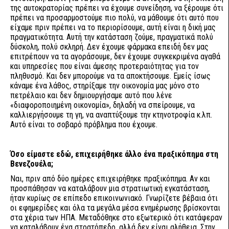
της αυτοκρατορίας πρέπει να έχουμε συνείδηση, να ξέρουμε ότι
πρέπει να προσαρμοστούμε πιο πολύ, να μάθουμε ότι αυτό που
είχαμε πριν πρέπει να το περιορίσουμε, αυτή είναι η δική μας
πραγματικότητα. Αυτή την κατάσταση ζούμε, πραγματικά πολύ
δύσκολη, πολύ σκληρή. Δεν έχουμε φάρμακα επειδή δεν μας
επιτρέπουν να τα αγοράσουμε, δεν έχουμε συγκεκριμένα αγαθά
και υπηρεσίες που είναι άμεσης προτεραιότητας για τον
πληθυσμό. Και δεν μπορούμε να τα αποκτήσουμε. Εμείς ίσως
κάναμε ένα λάθος, στηρίξαμε την οικονομία μας μόνο στο
πετρέλαιο και δεν δημιουργήσαμε αυτό που λένε
«διαφοροποιημένη οικονομία», δηλαδή να σπείρουμε, να
καλλιεργήσουμε τη γη, να αναπτύξουμε την κτηνοτροφία κ.λπ.
Αυτό είναι το σοβαρό πρόβλημα που έχουμε.
Όσο είμαστε εδώ, επιχειρήθηκε άλλο ένα πραξικόπημα στη
Βενεζουέλα;
Ναι, πριν από δύο ημέρες επιχειρήθηκε πραξικόπημα. Αν και
προσπάθησαν να καταλάβουν μια στρατιωτική εγκατάσταση,
ήταν κυρίως σε επίπεδο επικοινωνιακό. Γνωρίζετε βέβαια ότι
οι εφημερίδες και όλα τα μεγάλα μέσα ενημέρωσης βρίσκονται
στα χέρια των ΗΠΑ. Μεταδόθηκε στο εξωτερικό ότι κατάφεραν
να καταλάβουν ένα στρατόπεδο, αλλά δεν είναι αλήθεια. Στην