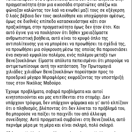
πραγματικότητα ήταν μια εικοσάδα στρατιώτες απέξω και
φώναζαν καλώντας τον λαό να ενωθεί μαζί τους σε εξέγερση.
Ο λαός βέβαια δεν τους ακολούθησε και υποχώρησαν αμέσως,
όμως σε διεθνές επίπεδο κατασκευάστηκε κάτι σαν
πραξικόπημα, στην πραγματικότητα όμως δεν ήταν έτσι. Και
αυτό έγινε για να πουλήσουν ότι δήθεν χρειαζόμαστε
ανθρωπιστική βοήθεια, αυτό είναι το κρυφό όπλο της
αντιπολίτευσης για να μπορέσει να προωθήσει τα σχέδιά της,
να προωθήσει μια σύγκρουση μέσω της οποίας θα παρουσιάσει
ένα σκηνικό εμφυλίου πολέμου, ενός πολέμου μεταξύ των
Βενεζουελάνων. Είμαστε απόλυτα πεπεισμένοι ότι μπορούμε να
αντιμετωπίσουμε αυτή την κατάσταση. Την Πρωτομαγιά
χιλιάδες χιλιάδων Βενεζουελάνων πορεύτηκαν προς το
προεδρικό μέγαρο Μιραφλόρες εκφράζοντας την υποστήριξή
τους στον Νικόλας Μαδούρο.
Έχουμε προβλήματα, σοβαρά προβλήματα και αυτοί
κινητοποιούνται και μας επιτίθενται στο στομάχι. Δεν
υπάρχουν τρόφιμα, δεν υπάρχουν φάρμακα και γι’ αυτό ελπίζουν
ότι ο πληθυσμός, βλέποντας ότι δεν λύνεται το πρόβλημά του,
θα μπορούσε να παίξει το παιχνίδι του από έλλειψη
συνείδησης. Αυτό πραγματικά συμβαίνει στη Βενεζουέλα, αυτό
περνάμε μέρα με τη μέρα και είναι σκληρό, πολύ σκληρό.