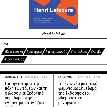
Henri Lefebvre
TAGS
#Βενεζουέλα
#εμπάργκο
#Ιμπεριαλισμός
#πετρέλαιο
#Κούβα
#Σοσιαλισμός
|
|
ΕΚΤΟΣ ΥΛΗΣ
30/05/2023 - 12:10
ΕΚΤΟΣ ΥΛΗΣ
17/01/2023 - 17:34
Για την ιστορία, την
Για έναν νέο μαχητικό
πάλη των τάξεων και τη
φεμινισμό: Σημείωμα
φιλοσοφία: Εκδοτικό
της έκδοσης στο
σημείωμα στην
«Φεμινιστικό
«Απάντηση στον Τζων
μανιφέστο»