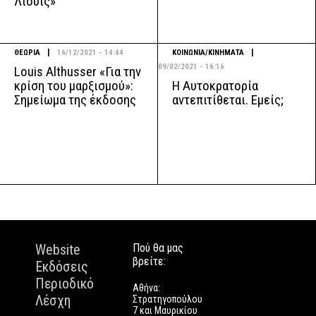
Λιούις»
|
|
ΘΕΩΡΙΑ
16/12/2021 - 14:44
ΚΟΙΝΩΝΙΑ/ΚΙΝΗΜΑΤΑ
09/02/2021 - 16:16
Louis Althusser «Για την
Η Αυτοκρατορία
κρίση του μαρξισμού»:
αντεπιτίθεται. Εμείς;
Σημείωμα της έκδοσης
Website
Πού θα μας
βρείτε:
Εκδόσεις
Περιοδικό
Αθήνα:
Λέσχη
Στρατηγοπούλου
7 και Μαυρικίου