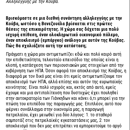
Αλληλεγγύης με την Κούβα.
Βρισκόμαστε σε μια διεθνή συνάντηση αλληλεγγύης με την
Κούβα, ωστόσο η Βενεζουέλα βρίσκεται στις πρώτες
θέσεις της επικαιρότητας. Η χώρα σας δέχεται μια πολύ
ισχυρή επίθεση, έναν ολοκληρωτικό οικονομικό πόλεμο,
έναν αποκλεισμό (εμπάργκο) ανάλογο με αυτόν της Κούβας.
Πώς θα σχολιάζατε αυτή την κατάσταση;
Πράγματι η χώρα μου αντιμετωπίζει εδώ και πολύ καιρό αυτή
την επιθετικότητα, τελευταίο επεισόδιο της οποίας είναι η
κλοπή, η κατάσχεση των περιουσιακών μας στοιχείων από την
κυβέρνηση των ΗΠΑ. Όσον αφορά τον αποκλεισμό της Κούβας, η
διαφορά με τον δικό μας είναι ότι εμείς αντιμετωπίζουμε τον
αποκλεισμό των ΗΠΑ, αλλά επίσης και αυτόν της ευρωπαϊκής
κοινότητας. Είναι πολύ ισχυρός και, εκτός από αυτό, εμείς
έχουμε και μια αντιπολίτευση που δυστυχώς έχει πουληθεί
στην αυτοκρατορία των Γιάνκηδων και κάνει ό,τι μπορεί για την
πτώση του επιπέδου της παραγωγής μας. Επιπλέον, αυτό που
φέρνει συνάλλαγμα στην οικονομία μας, η παραγωγή
πετρελαίου, έχει μειωθεί για δύο λόγους: 1. το σταθερό
σαμποτάζ στις πετρελαϊκές εγκαταστάσεις μας, 2. τον
αποκλεισμό που δεν μας επιτρέπει να εμπορευτούμε το αργό