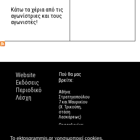
Κάτω τα χέρια από τις
αγωνίστριες και τους
αγωνιστές!
Website
Πού θα μας
βρείτε:
Εκδόσεις
Περιοδικό
Αθήνα:
Λέσχη
Στρατηγοπούλου
7 και Μαυρικίου
(Χ. Τρικούπη,
στάση
Λασκάρεως)
Θεσσαλονίκη:
Εγνατίας 112
Πάτρα: Τριών
Το ektosgrammis.gr χρησιμοποιεί cookies.