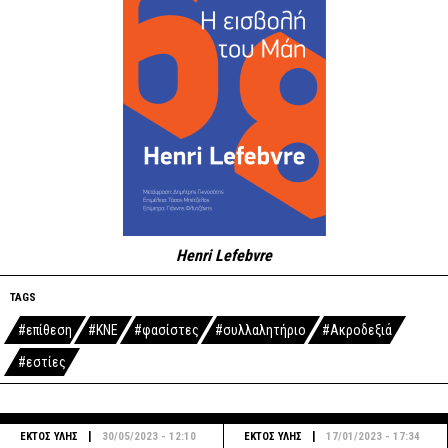
Henri Lefebvre
TAGS
#επίθεση
#ΚΝΕ
#φασίστες
#συλλαλητήριο
#Ακροδεξιά
#εστίες
|
|
ΕΚΤΟΣ ΥΛΗΣ
30/05/2023 - 12:10
ΕΚΤΟΣ ΥΛΗΣ
17/01/2023 - 17:34