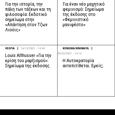
Για την ιστορία, την
Για έναν νέο μαχητικό
πάλη των τάξεων και τη
φεμινισμό: Σημείωμα
φιλοσοφία: Εκδοτικό
της έκδοσης στο
σημείωμα στην
«Φεμινιστικό
«Απάντηση στον Τζων
μανιφέστο»
Λιούις»
|
|
ΘΕΩΡΙΑ
16/12/2021 - 14:44
ΚΟΙΝΩΝΙΑ/ΚΙΝΗΜΑΤΑ
09/02/2021 - 16:16
Louis Althusser «Για την
Η Αυτοκρατορία
κρίση του μαρξισμού»:
αντεπιτίθεται. Εμείς;
Σημείωμα της έκδοσης