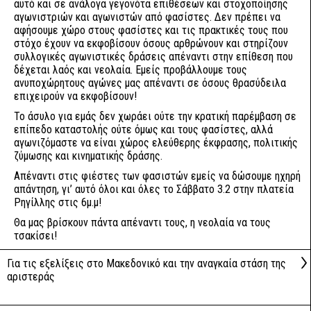
αυτό και σε ανάλογα γεγονότα επιθέσεων και στοχοποίησης
αγωνιστριών και αγωνιστών από φασίστες. Δεν πρέπει να
αφήσουμε χώρο στους φασίστες και τις πρακτικές τους που
στόχο έχουν να εκφοβίσουν όσους αρθρώνουν και στηρίζουν
συλλογικές αγωνιστικές δράσεις απέναντι στην επίθεση που
δέχεται λαός και νεολαία. Εμείς προβάλλουμε τους
ανυποχώρητους αγώνες μας απέναντι σε όσους θρασύδειλα
επιχειρούν να εκφοβίσουν!
Το άσυλο για εμάς δεν χωράει ούτε την κρατική παρέμβαση σε
επίπεδο καταστολής ούτε όμως και τους φασίστες, αλλά
αγωνιζόμαστε να είναι χώρος ελεύθερης έκφρασης, πολιτικής
ζύμωσης και κινηματικής δράσης.
Απέναντι στις φιέστες των φασιστών εμείς να δώσουμε ηχηρή
απάντηση, γι’ αυτό όλοι και όλες το Σάββατο 3.2 στην πλατεία
Ρηγίλλης στις 6μ.μ!
Θα μας βρίσκουν πάντα απέναντι τους, η νεολαία να τους
τσακίσει!
Για τις εξελίξεις στο Μακεδονικό και την αναγκαία στάση της
αριστεράς