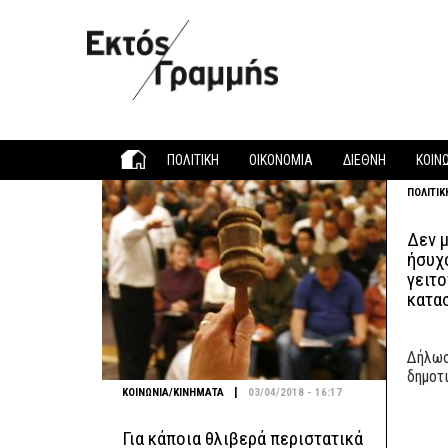
Παράκαμψη προς το κυρίως περιεχόμενο
ΠΟΛΙΤΙΚΗ
ΟΙΚΟΝΟΜΙΑ
ΔΙΕΘΝΗ
ΚΟΙΝ
ΠΟΛΙΤΙΚ
Δεν μ
ήσυχο
γειτο
κατα
Δήλωσ
δημοτ
|
ΚΟΙΝΩΝΙΑ/ΚΙΝΗΜΑΤΑ
03/04/2018 - 16:17
Για κάποια θλιβερά περιστατικά