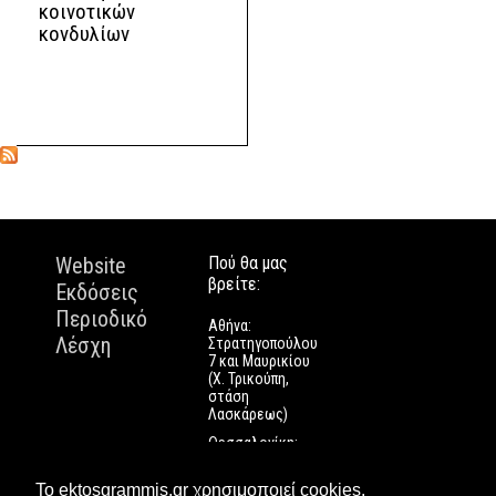
κοινοτικών
κονδυλίων
Website
Πού θα μας
βρείτε:
Εκδόσεις
Περιοδικό
Αθήνα:
Λέσχη
Στρατηγοπούλου
7 και Μαυρικίου
(Χ. Τρικούπη,
στάση
Λασκάρεως)
Θεσσαλονίκη:
Εγνατίας 112
Πάτρα: Τριών
Το ektosgrammis.gr χρησιμοποιεί cookies.