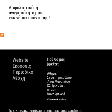
Ασφαλιστικό: η
αναγκαιότητα μιας
«εκ νέου» απάντησης!
Website
Πού θα μας
βρείτε:
Εκδόσεις
Περιοδικό
Αθήνα:
Λέσχη
Στρατηγοπούλου
7 και Μαυρικίου
(Χ. Τρικούπη,
στάση
Λασκάρεως)
Θεσσαλονίκη:
Εγνατίας 112
Πάτρα: Τριών
Το ektosgrammis.gr χρησιμοποιεί cookies.