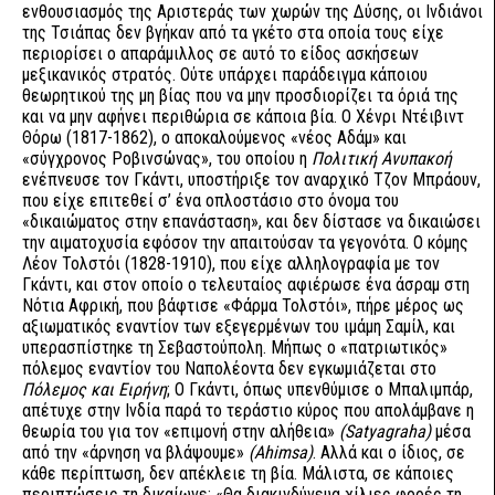
ενθουσιασμός της Αριστεράς των χωρών της Δύσης, οι Ινδιάνοι
της Τσιάπας δεν βγήκαν από τα γκέτο στα οποία τους είχε
περιορίσει ο απαράμιλλος σε αυτό το είδος ασκήσεων
μεξικανικός στρατός. Ούτε υπάρχει παράδειγμα κάποιου
θεωρητικού της μη βίας που να μην προσδιορίζει τα όριά της
και να μην αφήνει περιθώρια σε κάποια βία. Ο Χένρι Ντέιβιντ
Θόρω (1817-1862), ο αποκαλούμενος «νέος Αδάμ» και
«σύγχρονος Ροβινσώνας», του οποίου η
Πολιτική Ανυπακοή
ενέπνευσε τον Γκάντι, υποστήριξε τον αναρχικό Τζον Μπράουν,
που είχε επιτεθεί σ’ ένα οπλοστάσιο στο όνομα του
«δικαιώματος στην επανάσταση», και δεν δίστασε να δικαιώσει
την αιματοχυσία εφόσον την απαιτούσαν τα γεγονότα. Ο κόμης
Λέον Τολστόι (1828-1910), που είχε αλληλογραφία με τον
Γκάντι, και στον οποίο ο τελευταίος αφιέρωσε ένα άσραμ στη
Νότια Αφρική, που βάφτισε «Φάρμα Τολστόι», πήρε μέρος ως
αξιωματικός εναντίον των εξεγερμένων του ιμάμη Σαμίλ, και
υπερασπίστηκε τη Σεβαστούπολη. Μήπως ο «πατριωτικός»
πόλεμος εναντίον του Ναπολέοντα δεν εγκωμιάζεται στο
Πόλεμος και Ειρήνη
; Ο Γκάντι, όπως υπενθύμισε ο Μπαλιμπάρ,
απέτυχε στην Ινδία παρά το τεράστιο κύρος που απολάμβανε η
θεωρία του για τον «επιμονή στην αλήθεια»
(
Satyagraha
)
μέσα
από την «άρνηση να βλάψουμε»
(
Ahimsa
)
. Αλλά και ο ίδιος, σε
κάθε περίπτωση, δεν απέκλειε τη βία. Μάλιστα, σε κάποιες
περιπτώσεις τη δικαίωνε: «Θα διακινδύνευα χίλιες φορές τη