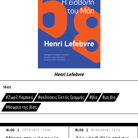
Henri Lefebvre
TAGS
#Ζωρζ Λαμπικά
#εκδόσεις Εκτός Γραμμής
#βία
#μη βία
#θεωρία της βίας
|
|
BLOG
27/12/2019 - 12:54
BLOG
31/03/2018 - 13:10