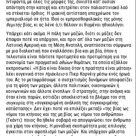
Ιντιφάντα, με όλες τις μορφές της, συνιστά κατ’ ουσίαν
απάντηση στην κατοχή και επιτρέπει στον παλαιστινιακό λαό
να στέκεται όρθιος. Η ιρακινή αντίσταση υποχρέωσε τον
ιμπεριαλισμό σε ήττα. Ιδού οι εμπροσθοφυλακές της μόνης
θεμιτής
βίας, κι ας λένε ό,τι θέλουν οι θιγμένοι ηθικολόγοι.
Υπάρχει κάτι ακόμα. Η πάλη των μαζών, διότι οι μάζες δεν
έπαψαν ποτέ να υπάρχουν, και πριν απ’ όλα των μαζών στη
Λατινική Αμερική και τη Μέση Ανατολή, αναπτύσσεται σύμφωνα
με μια διαλεκτική που εναλλάσσει βία και μη βία, όπου η
τελευταία είναι πάντοτε προτιμητέα και προτιμότερη για την
οικονομία των πραγματικά
αθώων
θυμάτων, τα οποία εξάλλου
εκπροσωπεί. «Η βία είναι δίκαιη όταν η πραότητα είναι μάταιη»
λέει ευγενικά στον
Ηράκλειο
ο Πιερ Κορνέιγ μέσω ενός ήρωά
του. Ας το μεταφράσουμε: o συσχετισμός δυνάμεων αποφασίζει
για τη φύση των μαχών, άλλοτε πολιτικών, οικονομικών ή
κοινωνικών και άλλοτε ένοπλων. Ο στρατηγός, στην ανάγκη και
όταν είναι παρών, εστιάζει αποκλειστικά το βλέμμα του στη
συγκυρία,
στη «συγκεκριμένη ανάλυση της συγκεκριμένης
κατάστασης». Δεν έχει ποτέ να επιλέξει μεταξύ «της βίας ως
νόμου του κτήνους και της μη βίας ως νόμου του ανθρώπου»
(Γκάντι): ποιος θα ήθελε σοβαρά να απογυμνώσει τον άνθρωπο
για χάρη του κτήνους; Η μοναδική σκοπιμότητα μιας επιλογής
έγκειται στον αφοπλισμό των μαζών. Και υπάρχουν μάλιστα