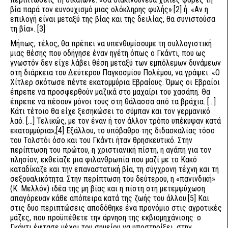
βία παρά τον ευνουχισμό μιας ολόκληρης φυλής»·
[2]
ή: «Αν η
επιλογή είναι μεταξύ της βίας και της δειλίας, θα συνιστούσα
τη βία».
[3]
Μήπως, τέλος, θα πρέπει να υπενθυμίσουμε τη συλλογιστική
μιας θέσης που οδήγησε έναν ηγέτη όπως ο Γκάντι, που ως
γνωστόν δεν είχε λάβει θέση μεταξύ των εμπόλεμων δυνάμεων
στη διάρκεια του Δεύτερου Παγκοσμίου Πολέμου, να γράψει: «Ο
Χίτλερ σκότωσε πέντε εκατομμύρια Εβραίους. Όμως οι Εβραίοι
έπρεπε να προσφερθούν μαζικά στο μαχαίρι του χασάπη. Θα
έπρεπε να πέσουν μόνοι τους στη θάλασσα από τα βράχια. […]
Κάτι τέτοιο θα είχε ξεσηκώσει το σύμπαν και τον γερμανικό
λαό. […] Τελικώς, με τον έναν ή τον άλλον τρόπο υπέκυψαν κατά
εκατομμύρια»;
[4]
Εξάλλου, το υπόβαθρο της διδασκαλίας τόσο
του Τολστόι όσο και του Γκάντι ήταν θρησκευτικό. Στην
περίπτωση του πρώτου, η χριστιανική πίστη, η αγάπη για τον
πλησίον, εκθείαζε μια φιλανθρωπία που μαζί με το Κακό
καταδίκαζε και την επαναστατική βία, τη σύγχρονη τέχνη και τη
σεξουαλικότητα. Στην περίπτωση του δεύτερου, η «πανινδική»
(Κ. Μελλόν) ιδέα της μη βίας και η πίστη στη μετεμψύχωση
απαγόρευαν κάθε απόπειρα κατά της ζωής του άλλου.
[5]
Και
στις δυο περιπτώσεις αποδόθηκε ένα προνόμιο στις αγροτικές
μάζες, που προϋπέθετε την άρνηση της εκβιομηχάνισης· ο
Γκάντι έφτασε μέχρι του σημείου να υποστηρίξει, στην