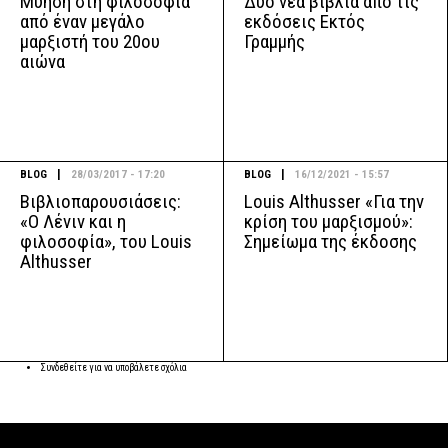
Μύηση στη φιλοσοφία
Δύο νέα βιβλία από τις
από έναν μεγάλο
εκδόσεις Εκτός
μαρξιστή του 20ου
Γραμμής
αιώνα
|
|
BLOG
28/03/2017 - 17:20
BLOG
16/12/2021 - 15:57
Βιβλιοπαρουσιάσεις:
Louis Althusser «Για την
«Ο Λένιν και η
κρίση του μαρξισμού»:
φιλοσοφία», του Louis
Σημείωμα της έκδοσης
Althusser
Συνδεθείτε
για να υποβάλετε σχόλια