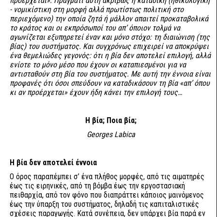
προέρχεται». Πράγματι αυτή ακριβώς η καταδίκη (ηθικολογική
- νομικίστικη στη μορφή αλλά πρωτίστως πολιτική στο
περιεχόμενο) την οποία ζητά ή μάλλον απαιτεί προκαταβολικά
το κράτος και οι εκπρόσωποί του απ’ όποιον τολμά να
αγωνίζεται εξυπηρετεί έναν και μόνο στόχο: τη διαιώνιση (της
βίας) του συστήματος. Και συγχρόνως επιχειρεί να αποκρύψει
ένα θεμελιώδες γεγονός: ότι η βία δεν αποτελεί επιλογή, αλλά
ενίοτε το μόνο μέσο που έχουν οι καταπιεσμένοι για να
αντισταθούν στη βία του συστήματος. Με αυτή την έννοια είναι
προφανές ότι όσοι σπεύδουν να καταδικάσουν τη βία «απ’ όπου
κι αν προέρχεται» έχουν ήδη κάνει την επιλογή τους…
H βία; Ποια βία;
Georges Labica
Η βία δεν αποτελεί έννοια
Ο όρος παραπέμπει σ’ ένα πλήθος μορφές, από τις αιματηρές
έως τις ειρηνικές, από τη βόμβα έως την εργοστασιακή
πειθαρχία, από τον φόνο που διαπράττει κάποιος μαινόμενος
έως την ύπαρξη του συστήματος, δηλαδή τις καπιταλιστικές
σχέσεις παραγωγής. Κατά συνέπεια, δεν υπάρχει βία παρά εν