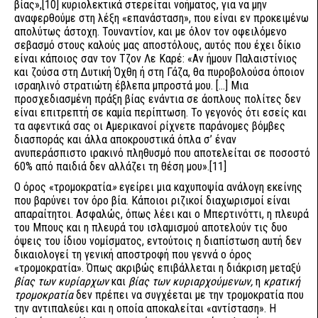
βίας»,
[10]
κυριολεκτικά στερείται νοήματος, για να μην
αναφερθούμε στη λέξη «επανάσταση», που είναι εν προκειμένω
απολύτως άστοχη. Τουναντίον, και με όλον τον οφειλόμενο
σεβασμό στους καλούς μας αποστόλους, αυτός που έχει δίκιο
είναι κάποιος σαν τον Τζον Λε Καρέ: «Αν ήμουν Παλαιστίνιος
και ζούσα στη Δυτική Όχθη ή στη Γάζα, θα πυροβολούσα όποιον
ισραηλινό στρατιώτη έβλεπα μπροστά μου. […] Μια
προσχεδιασμένη πράξη βίας ενάντια σε άοπλους πολίτες δεν
είναι επιτρεπτή σε καμία περίπτωση. Το γεγονός ότι εσείς και
τα αφεντικά σας οι Αμερικανοί ρίχνετε παράνομες βόμβες
διασποράς και άλλα αποκρουστικά όπλα σ’ έναν
ανυπεράσπιστο ιρακινό πληθυσμό που αποτελείται σε ποσοστό
60% από παιδιά δεν αλλάζει τη θέση μου».
[11]
Ο όρος «τρομοκρατία
»
εγείρει μια καχυποψία ανάλογη εκείνης
που βαρύνει τον όρο βία. Κάποιοι ριζικοί διαχωρισμοί είναι
απαραίτητοι. Ασφαλώς, όπως λέει και ο Μπερτινόττι, η πλευρά
του Μπους και η πλευρά του ισλαμισμού αποτελούν τις δυο
όψεις του ίδιου νομίσματος, εντούτοις η διαπίστωση αυτή δεν
δικαιολογεί τη γενική αποστροφή που γεννά ο όρος
«τρομοκρατία». Όπως ακριβώς επιβάλλεται η διάκριση μεταξύ
βίας των κυρίαρχων
και
βίας των κυριαρχούμενων,
η
κρατική
τρομοκρατία
δεν πρέπει να συγχέεται με την τρομοκρατία που
την αντιπαλεύει και η οποία αποκαλείται «αντίσταση». Η