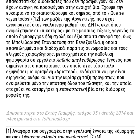
επαναστατικές διαδικασίες που δεν προσφεύγουν και δεν
έχουν ανάγκη να προσφύγουν στην ανοιχτή βία. Έχουμε την
ευκαιρία να το διαπιστώσουμε και σήμερα, από το «¡Que se
vayan todos!»
[12]
των μαζών της Αργεντινής, που έχει
ανακηρυχτεί στον «καλύτερο μαθητή του ΔΝΤ», εκεί όπου
αναμείχτηκαν οι «πικετέρος» με τις μεσαίες τάξεις, γεγονός το
οποίο δημιούργησε ήδη σχολή και έξω από τα σύνορά της, έως
τη Μπολιβαριανή Επανάσταση στη Βενεζουέλα, η οποία
επανειλημμένα και διαδοχικά, παρά τις συνωμοσίες και τους
ελιγμούς χειραγώγησης, μετασχημάτισε την καθολική
ψηφοφορία σε εργαλείο
λαϊκής απελευθέρωσης
. Γεγονός που
σημαίνει ότι ο πασιφισμός, τον οποίο έχει τόσο πολύ
εξυμνήσει μια ορισμένη «Αριστερά», ενδέχεται να μην είναι
ειρηνικός, ακόμα και για την κυρίαρχη τάξη πραγμάτων, που
ονειρεύεται μόνο την υποταγή όλου του πλανήτη, και την οποία
στοχεύει να καταργήσει η
επαναστατική
βία στις διάφορες
μορφές της.
Δημοσιεύτηκε στο Εκτός Γραμμής, τεύχος 35 | άνοιξη 2014 και
ηλεκτρονικά στο
ToPeriodiko.gr
[1]
Αναφορά του συγγραφέα στην εγελιανή έννοια της «όμορφης
ψυχής» (
Φαινομενολογία του πνεύματος
). [ΣτΜ]