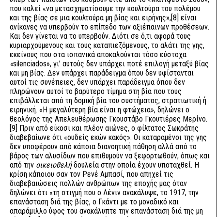
που καλεί «να μετασχηματίσουμε την κουλτούρα του πολέμου
και της βίας σε μια κουλτούρα μη βίας και ειρήνης»,
[8]
είναι
ανίκανες να υπερβούν το επίπεδο των αξιέπαινων προθέσεων.
Και δεν γίνεται να το υπερβούν. Διότι σε ό,τι αφορά τους
κυριαρχούμενους και τους καταπιεζόμενους, το αλάτι της γης,
εκείνους που στα ισπανικά αποκαλούνται τόσο εύστοχα
«
silenciados», γι’ αυτούς δεν υπάρχει ποτέ επιλογή μεταξύ βίας
και μη βίας. Δεν υπάρχει παράδειγμα όπου δεν υφίστανται
αυτοί τις συνέπειες, δεν υπάρχει παράδειγμα όπου δεν
πληρώνουν αυτοί το βαρύτερο τίμημα στη βία που τους
επιβάλλεται από τη δομική βία του συστήματος, στρατιωτική ή
ειρηνική. «Η μεγαλύτερη βία είναι η φτώχεια», δηλώνει ο
θεολόγος της Απελευθέρωσης Γκουστάβο Γκουτιέρες Μερίνο.
[9]
Πριν από είκοσι και πλέον αιώνες, ο φίλτατος Σωκράτης
διαβεβαίωνε ότι «ουδείς εκών κακός». Οι καταραμένοι της γης
δεν υποφέρουν από κάποια διανοητική πάθηση αλλά από το
βάρος των αλυσίδων που επιθυμούν να ξεφορτωθούν, όπως και
από την
οικειοθελή
δουλεία στην οποία έχουν υποταχθεί. Η
κρίση κάποιου σαν τον Ρενέ Αμπασί, που απηχεί τις
διαβεβαιώσεις πολλών ανθρώπων της εποχής μας όταν
δηλώνει ότι «τη στιγμή που ο Λένιν ανακάλυψε, το 1917, την
επανάσταση διά της βίας, ο Γκάντι με το μοναδικό και
απαράμιλλο ύφος του ανακάλυπτε την επανάσταση διά της μη