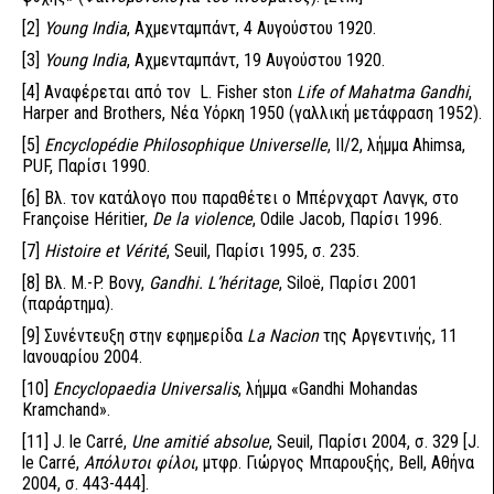
[2]
Young
India
, Αχμενταμπάντ, 4 Αυγούστου 1920.
[3]
Young
India
, Αχμενταμπάντ, 19 Αυγούστου 1920.
[4]
Αναφέρεται από τον L. Fisher ston
Life
of
Mahatma
Gandhi
,
Harper and Brothers, Νέα Υόρκη 1950 (γαλλική μετάφραση 1952).
[5]
Encyclopédie Philosophique Universelle
, II/2, λήμμα Ahimsa,
PUF, Παρίσι 1990.
[6]
Βλ. τον κατάλογο που παραθέτει ο Μπέρνχαρτ Λανγκ, στο
Françoise Héritier,
De
la
violence
, Odile Jacob, Παρίσι 1996.
[7]
Histoire et Vérité
, Seuil, Παρίσι 1995, σ. 235.
[8]
Βλ. M.-P. Bovy,
Gandhi.
L
’héritage
, Siloë, Παρίσι 2001
(παράρτημα).
[9]
Συνέντευξη στην εφημερίδα
La
Nacion
της Αργεντινής, 11
Ιανουαρίου 2004.
[10]
Encyclopaedia Universalis
, λήμμα «Gandhi Mohandas
Kramchand».
[11]
J. le Carré,
Une amitié absolue
, Seuil, Παρίσι 2004, σ. 329 [J.
le Carré,
Απόλυτοι
φίλοι
, μτφρ. Γιώργος Μπαρουξής, Bell, Αθήνα
2004, σ. 443-444].