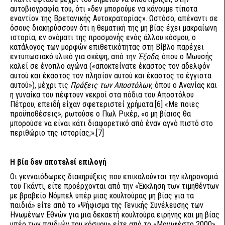
αυτοβιογραφία του, ότι «δεν μπορούμε να κάνουμε τίποτα
εναντίον της Βρετανικής Αυτοκρατορίας». Ωστόσο, απέναντι σε
όσους διακηρύσσουν ότι η θεματική της μη βίας έχει μακραίωνη
ιστορία, εν ονόματι της προσμονής ενός άλλου κόσμου, ο
κατάλογος των μορφών επιθετικότητας στη Βίβλο παρέχει
εντυπωσιακό υλικό για σκέψη, από την
Έξοδο
, όπου ο Μωυσής
καλεί σε ένοπλο αγώνα («αποκτείνατε έκαστος τον αδελφόν
αυτού και έκαστος τον πλησίον αυτού και έκαστος το έγγιστα
αυτού»), μέχρι τις
Πράξεις
των Αποστόλων
, όπου ο Ανανίας και
η γυναίκα του πέφτουν νεκροί στα πόδια του Αποστόλου
Πέτρου, επειδή είχαν σφετεριστεί χρήματα.
[6]
«Με ποιες
προϋποθέσεις», ρωτούσε ο Πωλ Ρικέρ, «ο μη βίαιος θα
μπορούσε να είναι κάτι διαφορετικό από έναν αγνό πιστό στο
περιθώριο της ιστορίας;».
[7]
Η βία δεν αποτελεί επιλογή
Οι γενναιόδωρες διακηρύξεις που επικαλούνται την κληρονομιά
του Γκάντι, είτε προέρχονται από την «Έκκληση των τιμηθέντων
με βραβείο Νόμπελ υπέρ μιας κουλτούρας μη βίας για τα
παιδιά» είτε από το «Ψήφισμα της Γενικής Συνέλευσης των
Ηνωμένων Εθνών για μια δεκαετή κουλτούρα ειρήνης και μη βίας
υπέρ των παιδιών του κόσμου» είτε από το «Μανιφέστο 2000»,