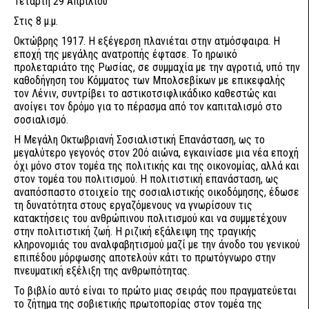
Τετάρτη 29 Απριλίου
Στις 8 μ.μ.
Οκτώβρης 1917. Η εξέγερση πλανιέται στην ατμόσφαιρα. Η
εποχή της μεγάλης ανατροπής έφτασε. Το ηρωικό
προλεταριάτο της Ρωσίας, σε συμμαχία με την αγροτιά, υπό την
καθοδήγηση του Κόμματος των Μπολσεβίκων με επικεφαλής
τον Λένιν, συντρίβει το αστικοτσιφλικάδικο καθεστώς και
ανοίγει τον δρόμο για το πέρασμα από τον καπιταλισμό στο
σοσιαλισμό.
Η Μεγάλη Οκτωβριανή Σοσιαλιστική Επανάσταση, ως το
μεγαλύτερο γεγονός στον 20ό αιώνα, εγκαινίασε μια νέα εποχή
όχι μόνο στον τομέα της πολιτικής και της οικονομίας, αλλά και
στον τομέα του πολιτισμού. H πολιτιστική επανάσταση, ως
αναπόσπαστο στοιχείο της σοσιαλιστικής οικοδόμησης, έδωσε
τη δυνατότητα στους εργαζόμενους να γνωρίσουν τις
κατακτήσεις του ανθρώπινου πολιτισμού και να συμμετέχουν
στην πολιτιστική ζωή. H ριζική εξάλειψη της τραγικής
κληρονομιάς του αναλφαβητισμού μαζί με την άνοδο του γενικού
επιπέδου μόρφωσης αποτελούν κάτι το πρωτόγνωρο στην
πνευματική εξέλιξη της ανθρωπότητας.
Το βιβλίο αυτό είναι το πρώτο μιας σειράς που πραγματεύεται
το ζήτημα της σοβιετικής πρωτοπορίας στον τομέα της