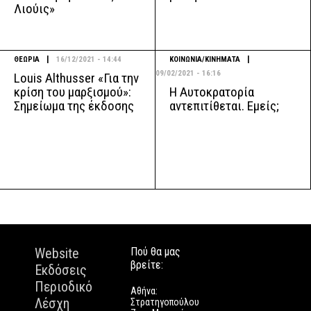
Λιούις»
|
|
ΘΕΩΡΙΑ
16/12/2021 - 14:44
ΚΟΙΝΩΝΙΑ/ΚΙΝΗΜΑΤΑ
09/02/2021 - 16:16
Louis Althusser «Για την
Η Αυτοκρατορία
κρίση του μαρξισμού»:
αντεπιτίθεται. Εμείς;
Σημείωμα της έκδοσης
Website
Πού θα μας
βρείτε:
Εκδόσεις
Περιοδικό
Αθήνα:
Λέσχη
Στρατηγοπούλου