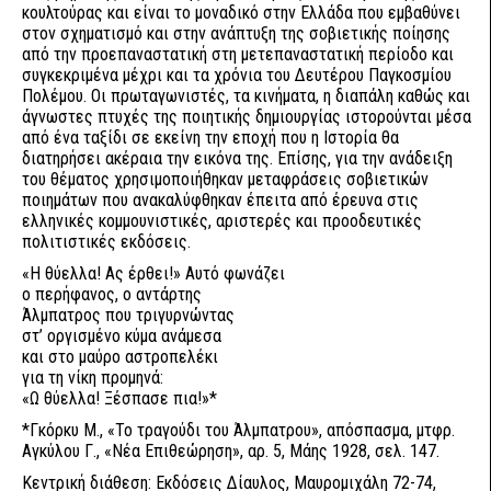
κουλτούρας και είναι το μοναδικό στην Ελλάδα που εμβαθύνει
στον σχηματισμό και στην ανάπτυξη της σοβιετικής ποίησης
από την προεπαναστατική στη μετεπαναστατική περίοδο και
συγκεκριμένα μέχρι και τα χρόνια του Δευτέρου Παγκοσμίου
Πολέμου. Οι πρωταγωνιστές, τα κινήματα, η διαπάλη καθώς και
άγνωστες πτυχές της ποιητικής δημιουργίας ιστορούνται μέσα
από ένα ταξίδι σε εκείνη την εποχή που η Ιστορία θα
διατηρήσει ακέραια την εικόνα της. Επίσης, για την ανάδειξη
του θέματος χρησιμοποιήθηκαν μεταφράσεις σοβιετικών
ποιημάτων που ανακαλύφθηκαν έπειτα από έρευνα στις
ελληνικές κομμουνιστικές, αριστερές και προοδευτικές
πολιτιστικές εκδόσεις.
«Η θύελλα! Ας έρθει!» Αυτό φωνάζει
ο περήφανος, ο αντάρτης
Άλμπατρος που τριγυρνώντας
στ’ οργισμένο κύμα ανάμεσα
και στο μαύρο αστροπελέκι
για τη νίκη προμηνά:
«Ω θύελλα! Ξέσπασε πια!»*
*Γκόρκυ Μ., «Το τραγούδι του Άλμπατρου», απόσπασμα, μτφρ.
Αγκύλου Γ., «Νέα Επιθεώρηση», αρ. 5, Μάης 1928, σελ. 147.
Κεντρική διάθεση: Εκδόσεις Δίαυλος, Μαυρομιχάλη 72-74,