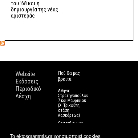
του ’68 και η
δημιουργία της νέας
αριστεράς
Website
Πού θα μας
βρείτε:
Εκδόσεις
Περιοδικό
Αθήνα:
Λέσχη
Στρατηγοπούλου
7 και Μαυρικίου
(Χ. Τρικούπη,
στάση
Λασκάρεως)
Θεσσαλονίκη:
Εγνατίας 112
Πάτρα: Τριών
Το ektosgrammis.gr χρησιμοποιεί cookies.