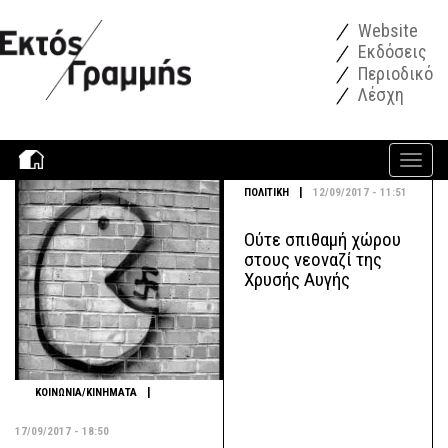
Παράκαμψη προς το κυρίως περιεχόμενο
Website
Εκδόσεις
Περιοδικό
Λέσχη
Toggle
navigati
|
ΠΟΛΙΤΙΚΗ
12/09/2017 - 11:51
Ούτε σπιθαμή χώρου
στους νεοναζί της
Χρυσής Αυγής
|
ΚΟΙΝΩΝΙΑ/ΚΙΝΗΜΑΤΑ
17/09/2017 - 18:50