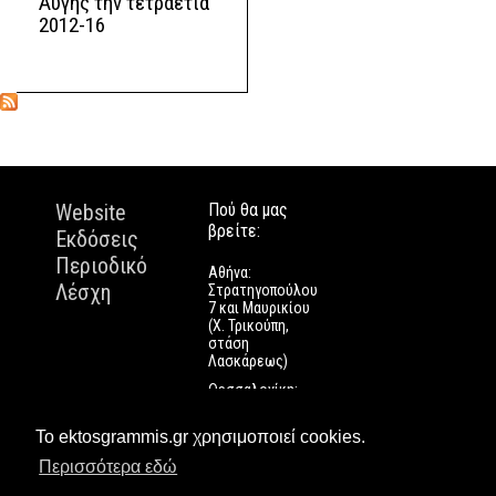
Αυγής την τετραετία
2012-16
Website
Πού θα μας
βρείτε:
Εκδόσεις
Περιοδικό
Αθήνα:
Λέσχη
Στρατηγοπούλου
7 και Μαυρικίου
(Χ. Τρικούπη,
στάση
Λασκάρεως)
Θεσσαλονίκη:
Εγνατίας 112
Πάτρα: Τριών
Το ektosgrammis.gr χρησιμοποιεί cookies.
Ναυάρχων 9
Περισσότερα εδώ