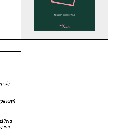
Εμείς;
αραγωγή
πάθεια
ς και