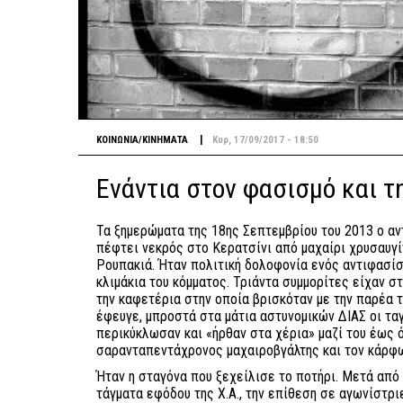
|
ΚΟΙΝΩΝΙΑ/ΚΙΝΗΜΑΤΑ
Κυρ, 17/09/2017 - 18:50
Ενάντια στον φασισμό και τ
Τα ξημερώματα της 18ης Σεπτεμβρίου του 2013 ο 
πέφτει νεκρός στο Κερατσίνι από μαχαίρι χρυσαυγ
Ρουπακιά. Ήταν πολιτική δολοφονία ενός αντιφασίσ
κλιμάκια του κόμματος. Τριάντα συμμορίτες είχαν σ
την καφετέρια στην οποία βρισκόταν με την παρέα τ
έφευγε, μπροστά στα μάτια αστυνομικών ΔΙΑΣ οι τα
περικύκλωσαν και «ήρθαν στα χέρια» μαζί του έως 
σαρανταπεντάχρονος μαχαιροβγάλτης και τον κάρφω
Ήταν η σταγόνα που ξεχείλισε το ποτήρι. Μετά απ
τάγματα εφόδου της Χ.Α., την επίθεση σε αγωνίστρι