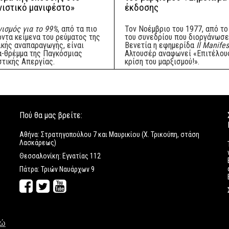
νιστικό μανιφέστο»
έκδοσης
ισμός για το 99%
, από τα πιο
Τον Νοέμβριο του 1977, από το
οντα κείμενα του ρεύματος της
του συνεδρίου που διοργάνωσε
ικής αναπαραγωγής, είναι
Βενετία η εφημερίδα
Il Manife
α-θρέμμα της Παγκόσμιας
Αλτουσέρ αναφωνεί «Επιτέλους
στικής Απεργίας.
κρίση του μαρξισμού!».
Πού θα μας βρείτε:
Αθήνα: Στρατηγοπούλου 7 και Μαυρικίου (Χ. Τρικούπη, στάση
Λασκάρεως)
Θεσσαλονίκη: Εγνατίας 112
Πάτρα: Τριών Ναυάρχων 9
δώ