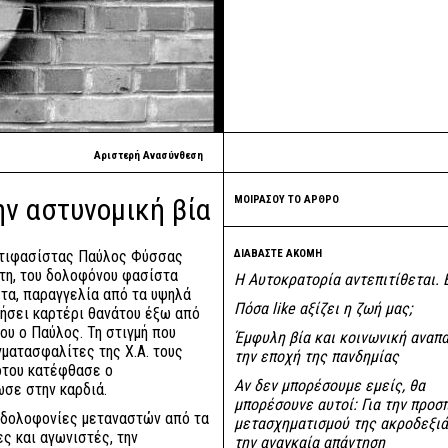
Αριστερή Ανασύνθεση
ην αστυνομική βία
ΜΟΙΡΑΣΟΥ ΤΟ ΑΡΘΡΟ
αντιφασίστας Παύλος Φύσσας
ΔΙΑΒΑΣΤΕ ΑΚΟΜΗ
ίτη, του δολοφόνου φασίστα
Η Αυτοκρατορία αντεπιτίθεται. 
τα, παραγγελία από τα υψηλά
Πόσα like αξίζει η ζωή μας;
τήσει καρτέρι θανάτου έξω από
ου ο Παύλος. Τη στιγμή που
Έμφυλη βία και κοινωνική αναπ
γματασφαλίτες της Χ.Α. τους
την εποχή της πανδημίας
ότου κατέφθασε ο
Αν δεν μπορέσουμε εμείς, θα
σε στην καρδιά.
μπορέσουνε αυτοί: Για την προσ
ό δολοφονίες μεταναστών από τα
μετασχηματισμού της ακροδεξιά
ες και αγωνιστές, την
την αναγκαία απάντηση