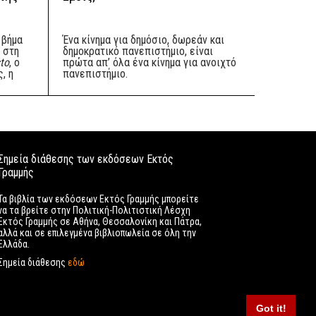
 βήμα
Ένα κίνημα για δημόσιο, δωρεάν και
 στη
δημοκρατικό πανεπιστήμιο, είναι
sto
, ο
πρώτα απ’ όλα ένα κίνημα για ανοιχτό
, η
πανεπιστήμιο.
Σημεία διάθεσης των εκδόσεων Εκτός
Γραμμής
Τα βιβλία των εκδόσεων Εκτός Γραμμής μπορείτε
να τα βρείτε στην Πολιτική-Πολιτιστική Λέσχη
Εκτός Γραμμής σε Αθήνα, Θεσσαλονίκη και Πάτρα,
αλλά και σε επιλεγμένα βιβλιοπωλεία σε όλη την
Ελλάδα.
Σημεία διάθεσης
εδώ
Got it!