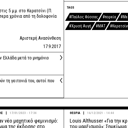
TAGS
ις 5 μ.μ. στο Κερατσίνι (Π.
σερα χρόνια από τη δολοφονία
#Παύλος Φύσσας
#πορεία
#Με
#Χρυσή Αυγή
#ΜΑΤ
#Κερατσίν
Αριστερή Ανασύνθεση
17.9.2017
ν Ελλάδα μετά το μνημόνιο
ύν τη γειτονιά του, αυτοί που
|
|
ΗΣ
17/01/2023 - 17:34
ΘΕΩΡΙΑ
16/12/2021 - 14:44
αν νέο μαχητικό φεμινισμό:
Louis Althusser «Για την κ
ωμα της έκδοσης στο
του μαρξισμού»: Σημείωμα