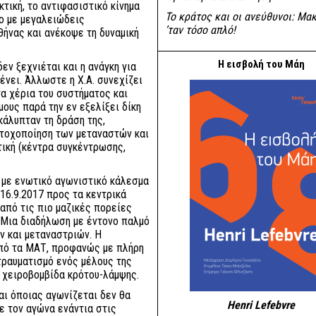
κτική, το αντιφασιστικό κίνημα
Το κράτος και οι ανεύθυνοι: Mακ
ιο με μεγαλειώδεις
’ταν τόσο απλό!
θήνας και ανέκοψε τη δυναμική
Η εισβολή του Μάη
εν ξεχνιέται και η ανάγκη για
νει. Άλλωστε η Χ.Α. συνεχίζει
τα χέρια του συστήματος και
ους παρά την εν εξελίξει δίκη
κάλυπταν τη δράση της,
στοχοποίηση των μεταναστών και
τική (κέντρα συγκέντρωσης,
 με ενωτικό αγωνιστικό κάλεσμα
16.9.2017 προς τα κεντρικά
 από τις πιο μαζικές πορείες
 Μια διαδήλωση με έντονο παλμό
ν και μεταναστριών. Η
πό τα ΜΑΤ, προφανώς με πλήρη
τραυματισμό ενός μέλους της
 χειροβομβίδα κρότου-λάμψης.
αι όποιας αγωνίζεται δεν θα
Henri Lefebvre
ε τον αγώνα ενάντια στις