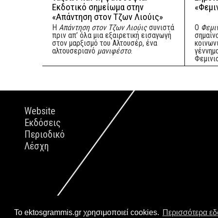
Εκδοτικό σημείωμα στην
«Φεμι
«Απάντηση στον Τζων Λιούις»
Η
Απάντηση στον Τζων Λιούις
συνιστά
Ο
Φεμιν
πριν απ’ όλα μια εξαιρετική εισαγωγή
σημαίν
στον μαρξισμό του Αλτουσέρ, ένα
κοινων
αλτουσεριανό
μανιφέστο
.
γέννημ
Φεμινι
Website
Εκδόσεις
Περιοδικό
Λέσχη
Το ektosgrammis.gr χρησιμοποιεί cookies.
Περισσότερα ε