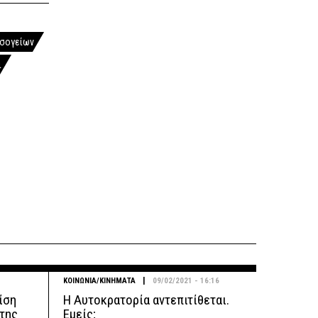
σογείων
ι
|
ΚΟΙΝΩΝΙΑ/ΚΙΝΗΜΑΤΑ
09/02/2021 - 16:16
ρίση
Η Αυτοκρατορία αντεπιτίθεται.
 της
Εμείς;