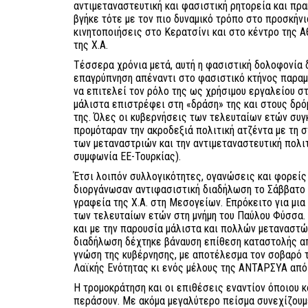
αντιμεταναστευτική και φασιστική ρητορεία και πρα
βγήκε τότε με τον πιο δυναμικό τρόπο στο προσκήν
κινητοποιήσεις στο Κερατσίνι και στο κέντρο της Α
της Χ.Α.
Τέσσερα χρόνια μετά, αυτή η φασιστική δολοφονία δ
επαγρύπνηση απέναντι στο φασιστικό κτήνος παραμέ
να επιτελεί τον ρόλο της ως χρήσιμου εργαλείου σ
μάλιστα επιστρέφει στη «δράση» της και στους δρόμ
της. Όλες οι κυβερνήσεις των τελευταίων ετών συγ
προμόταραν την ακροδεξιά πολιτική ατζέντα με τη 
των μεταναστριών και την αντιμεταναστευτική πολι
συμφωνία ΕΕ-Τουρκίας).
Έτσι λοιπόν συλλογικότητες, ογανώσεις και φορείς
διοργάνωσαν αντιφασιστική διαδήλωση το Σάββατο 
γραφεία της Χ.Α. στη Μεσογείων. Επρόκειτο για μια
των τελευταίων ετών στη μνήμη του Παύλου Φύσσα.
και με την παρουσία μάλιστα και πολλών μεταναστώ
διαδήλωση δέχτηκε βάναυση επίθεση καταστολής α
γνώση της κυβέρνησης, με αποτέλεσμα τον σοβαρό 
Λαϊκής Ενότητας κι ενός μέλους της ΑΝΤΑΡΣΥΑ από
Η τρομοκράτηση και οι επιθέσεις εναντίον όποιου κ
περάσουν. Με ακόμα μεγαλύτερο πείσμα συνεχίζουμ