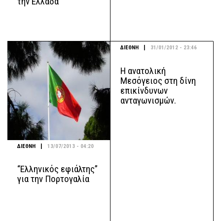
την Ελλάδα
|
ΔΙΕΘΝΗ
31/01/2012 - 23:46
Η ανατολική
Μεσόγειος στη δίνη
επικίνδυνων
ανταγωνισμών.
|
ΔΙΕΘΝΗ
13/07/2013 - 04:20
“Ελληνικός εφιάλτης”
για την Πορτογαλία