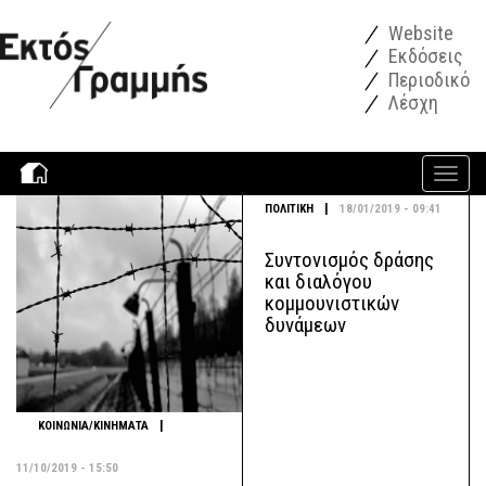
Παράκαμψη προς το κυρίως περιεχόμενο
Website
Εκδόσεις
Περιοδικό
Λέσχη
Toggle
navigati
|
ΠΟΛΙΤΙΚΗ
18/01/2019 - 09:41
Συντονισμός δράσης
και διαλόγου
κομμουνιστικών
δυνάμεων
|
ΚΟΙΝΩΝΙΑ/ΚΙΝΗΜΑΤΑ
11/10/2019 - 15:50