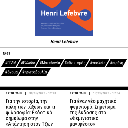
Henri Lefebvre
TAGS
#ΠΓΔΜ
#Ελλάδα
#Μακεδονία
#εθνικισμός
#νεολαία
#ειρήνη
#όνομα
#πρωτοβουλία
|
|
ΕΚΤΟΣ ΥΛΗΣ
30/05/2023 - 12:10
ΕΚΤΟΣ ΥΛΗΣ
17/01/2023 - 17:34
Για την ιστορία, την
Για έναν νέο μαχητικό
πάλη των τάξεων και τη
φεμινισμό: Σημείωμα
φιλοσοφία: Εκδοτικό
της έκδοσης στο
σημείωμα στην
«Φεμινιστικό
«Απάντηση στον Τζων
μανιφέστο»