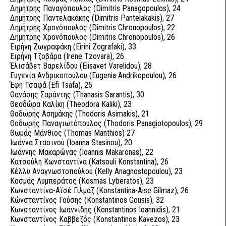
Δημήτρης Παναγόπουλος (Dimitris Panagopoulos), 24
Δημήτρης Παντελακάκης (Dimitris Pantelakakis), 27
Δημήτρης Χρονόπουλος (Dimitris Chronopoulos), 22
Δημήτρης Χρονόπουλος (Dimitris Chronopoulos), 26
Ειρήνη Ζωγραφάκη (Eirini Zografaki), 33
Ειρήνη Τζοβάρα (Irene Tzovara), 26
Έλισάβετ Βαρελίδου (Elisavet Varelidou), 28
Ευγενία Ανδρικοπούλου (Eugenia Andrikopoulou), 26
Έφη Τσαφά (Efi Tsafa), 25
Θανάσης Σαράντης (Thanasis Sarantis), 30
Θεοδώρα Καλίκη (Theodora Kaliki), 23
Θοδωρής Ασημάκης (Thodoris Asimakis), 21
Θοδωρής Παναγιωτόπουλος (Thodoris Panagiotopoulos), 29
Θωμάς Μάνθιος (Thomas Manthios) 27
Ιωάννα Στασινού (Ioanna Stasinou), 20
Ιωάννης Μακαρώνας (Ioannis Makaronas), 22
Κατσούλη Κωνσταντίνα (Katsouli Konstantina), 26
Κέλλυ Αναγνωστοπούλου (Kelly Anagnostopoulou), 23
Κοσμάς Λυμπεράτος (Kosmas Lyberatos), 23
Κωνσταντίνα-Αϊσέ Γιλμάζ (Konstantina-Aise Gilmaz), 26
Κώνσταντίνος Γούσης (Konstantinos Gousis), 32
Κωνσταντίνος Ιωαννίδης (Konstantinos Ioannidis), 21
Κωνσταντίνος Καββεζός (Konstantinos Kavezos), 23