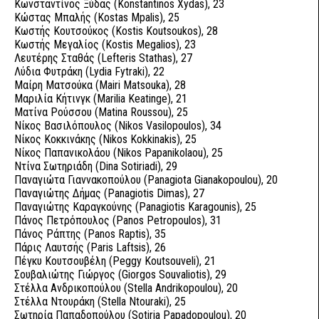
Κωνσταντίνος Ξύδας (Konstantinos Xydas), 23
Κώστας Μπαλής (Kostas Mpalis), 25
Κωστής Κουτσούκος (Kostis Koutsoukos), 28
Κωστής Μεγαλίος (Kostis Megalios), 23
Λευτέρης Σταθάς (Lefteris Stathas), 27
Λύδια Φυτράκη (Lydia Fytraki), 22
Μαίρη Ματσούκα (Mairi Matsouka), 28
Μαριλία Κήτινγκ (Marilia Keatinge), 21
Ματίνα Ρούσσου (Matina Roussou), 25
Νίκος Βασιλόπουλος (Nikos Vasilopoulos), 34
Νίκος Κοκκινάκης (Nikos Kokkinakis), 25
Νίκος Παπανικολάου (Nikos Papanikolaou), 25
Ντίνα Σωτηριάδη (Dina Sotiriadi), 29
Παναγιώτα Γιαννακοπούλου (Panagiota Gianakopoulou), 20
Παναγιώτης Δήμας (Panagiotis Dimas), 27
Παναγιώτης Καραγκούνης (Panagiotis Karagounis), 25
Πάνος Πετρόπουλος (Panos Petropoulos), 31
Πάνος Ράπτης (Panos Raptis), 35
Πάρις Λαυτσής (Paris Laftsis), 26
Πέγκυ Κουτσουβέλη (Peggy Koutsouveli), 21
Σουβαλιώτης Γιώργος (Giorgos Souvaliotis), 29
Στέλλα Ανδρικοπούλου (Stella Andrikopoulou), 20
Στέλλα Ντουράκη (Stella Ntouraki), 25
Σωτηρία Παπαδοπούλου (Sotiria Papadopoulou), 20