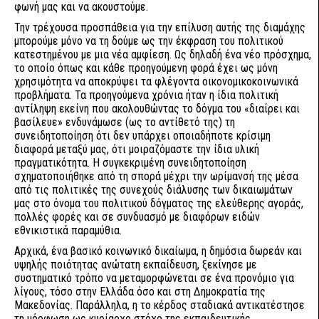
φωνή μας και να ακουστούμε.
Την τρέχουσα προσπάθεια για την επίλυση αυτής της διαμάχης
μπορούμε μόνο να τη δούμε ως την έκφραση του πολιτικού
κατεστημένου με μια νέα αμφίεση. Ως δηλαδή ένα νέο πρόσχημα,
το οποίο όπως και κάθε προηγούμενη φορά έχει ως μόνη
χρησιμότητα να αποκρύψει τα φλέγοντα οικονομικοκοινωνικά
προβλήματα. Τα προηγούμενα χρόνια ήταν η ίδια πολιτική
αντίληψη εκείνη που ακολουθώντας το δόγμα του «διαίρει και
βασίλευε» ενδυνάμωσε (ως το αντίθετό της) τη
συνειδητοποίηση ότι δεν υπάρχει οποιαδήποτε κρίσιμη
διαφορά μεταξύ μας, ότι μοιραζόμαστε την ίδια υλική
πραγματικότητα. Η συγκεκριμένη συνειδητοποίηση
σχηματοποιήθηκε από τη σπορά μέχρι την ωρίμανσή της μέσα
από τις πολιτικές της συνεχούς διάλυσης των δικαιωμάτων
μας στο όνομα του πολιτικού δόγματος της ελεύθερης αγοράς,
πολλές φορές και σε συνδυασμό με διαφόρων ειδών
εθνικιστικά παραμύθια.
Αρχικά, ένα βασικό κοινωνικό δικαίωμα, η δημόσια δωρεάν και
υψηλής ποιότητας ανώτατη εκπαίδευση, ξεκίνησε με
συστηματικό τρόπο να μεταμορφώνεται σε ένα προνόμιο για
λίγους, τόσο στην Ελλάδα όσο και στη Δημοκρατία της
Μακεδονίας. Παράλληλα, η το κέρδος σταδιακά αντικατέστησε
τη μόρφωση ως κυρίαρχο στόχο της εκπαιδευτικής