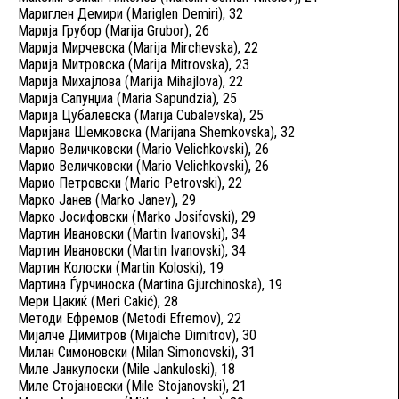
Мариглен Демири (Mariglen Demiri), 32
Марија Грубор (Marija Grubor), 26
Марија Мирчевска (Marija Mirchevska), 22
Марија Митровска (Marija Mitrovska), 23
Марија Михајлова (Marija Mihajlova), 22
Марија Сапунџиа (Maria Sapundzia), 25
Марија Цубалевска (Marija Cubalevska), 25
Маријана Шемковска (Marijana Shemkovska), 32
Марио Величковски (Mario Velichkovski), 26
Марио Величковски (Mario Velichkovski), 26
Марио Петровски (Mario Petrovski), 22
Марко Јанев (Marko Janev), 29
Марко Јосифовски (Marko Josifovski), 29
Мартин Ивановски (Martin Ivanovski), 34
Мартин Ивановски (Martin Ivanovski), 34
Мартин Колоски (Martin Koloski), 19
Мартина Ѓурчиноска (Martina Gjurchinoska), 19
Мери Цакиќ (Meri Cakić), 28
Методи Ефремов (Metodi Efremov), 22
Мијалче Димитров (Mijalche Dimitrov), 30
Милан Симоновски (Milan Simonovski), 31
Миле Јанкулоски (Mile Jankuloski), 18
Миле Стојановски (Mile Stojanovski), 21