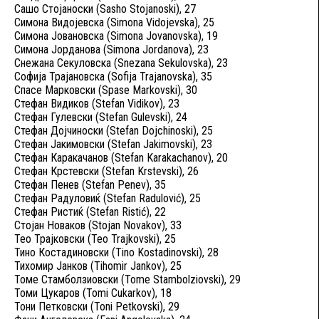
Сашо Стојаноски (Sasho Stojanoski), 27
Симона Видојевска (Simona Vidojevska), 25
Симона Јовановска (Simona Jovanovska), 19
Симона Јорданова (Simona Jordanova), 23
Снежана Секуловска (Snezana Sekulovska), 23
Софија Трајановска (Sofija Trajanovska), 35
Спасе Марковски (Spase Markovski), 30
Стефан Видиков (Stefan Vidikov), 23
Стефан Гулевски (Stefan Gulevski), 24
Стефан Дојчиноски (Stefan Dojchinoski), 25
Стефан Јакимовски (Stefan Jakimovski), 23
Стефан Каракачанов (Stefan Karakachanov), 20
Стефан Крстевски (Stefan Krstevski), 26
Стефан Пенев (Stefan Penev), 35
Стефан Радуловиќ (Stefan Radulović), 25
Стефан Ристиќ (Stefan Ristić), 22
Стојан Новаков (Stojan Novakov), 33
Тео Трајковски (Teo Trajkovski), 25
Тино Костадиновски (Tino Kostadinovski), 28
Тихомир Јанков (Tihomir Jankov), 25
Томе Стамболзиовски (Tome Stambolziovski), 29
Томи Цукаров (Tomi Cukarkov), 18
Тони Петковски (Toni Petkovski), 29