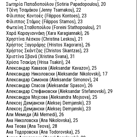
Σωτηρία Παπαδοπούλου (Sotiria Papadopoulou), 20
Τζένη Τσαμάκου (Jenny Tsamakou), 22
Φίλιππος Κοντοές (Filippos Kontoes), 23
Φίλιππος Στάμος (Filippos Stamos), 23
Φωτείνη Σταθοπούλου (Foreini Stathopoulou), 21
Χαρά Καραγιαννάκη (Xara Karagiannaki), 26
Χρηστίνα Λέσκου (Christina Leskou), 21
Χρήστος Ξαγοράρης (Hristos Xagoraris), 26
Χρήστος Σκάντζας (Christos Skantzas), 23
Χριστίνα Σβανά (Xristina Svana), 31
Χρύσα Τσακίρη (Hrisa Tsakiri), 24
Александар Кавазов (Aleksandar Kavazov), 25
Александар Николовски (Aleksandar Nikolovski), 17
Александар Симонов (Aleksandar Simonov), 24
Александар Спасов (Aleksandar Spasov), 26
Александар Стефановски (Aleksandar Stefanovski), 29
Александра Мојсова (Aleksandra Mojsova), 25
Алексеј Демјански (Aleksej Demjanski), 23
Алексеј Демјански (Aleksej Demjanski), 23
Али Мемеди (Ali Memedi), 26
Ана Николовска (Ana Nikolovska), 25
Ана Теова (Ana Teova), 28
Ана Тодоровска (Ana Todorovska), 25