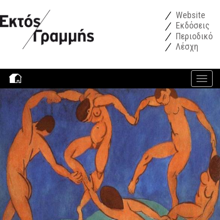
Παράκαμψη προς το κυρίως περιεχόμενο
Website
Εκδόσεις
Περιοδικό
Λέσχη
Toggle
navigati