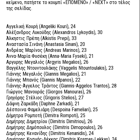
κείμενο, πατήστε το κουμπί «ΕΠΟΜΕΝΟ» / «ΝΕΧΤ» στο τέλος
της σελίδας.
Αγγελική Κουρή (Angeliki Kouri), 24
Αλέξανδρος Λυκούδης (Alexandros Lykoydis), 30
Άλκηστις Πρέπη (Alkistis Prepi), 33
Αναστασία Σινάνη (Anastasia Sinani), 20
Ανδρέας Μαρίνος (Andreas Marinos), 23
Άννα-Μαρία Φυσέκη (Anna-Maria Fyseki), 21
Αργυρης Μεγαλιός (Argyris Megalios), 26
Βαγγέλης Ντουντουλάκης (Vaggelis Ntountoulakis), 23
Γιάννης Μεγαλιός (Giannis Megalios), 21
Γιάννης Μπανός (Giannis Mpanos), 22
Γιάννης-Άγγελος Τράντος (Giannis-Aggelos Trantos), 28
Γιώργος Μανουράς (Giorgos Manouras), 26
Γρηγόρης Στέλιος (Grigoris Stelios), 27
Δάφνη Ζαρκάδη (Daphne Zarkadi), 21
Δέσποινα Φαμελιάρη (Despoina Fameliari), 25
Δήμητρα Ρομποτή (Dimitra Rompoti), 25
Δημήτρης Δημητρίου (Dimitris Dimitriou), 26
Δημήτρης Δημόπουλος (Dimitris Dimopoulos), 26
Δημήτρης Κενανίδης (Dimitris Kenanidis), 24
Δημήτρης Κοσμάς-Λέκκας (Dimitris Kosmas-Lekkas), 24