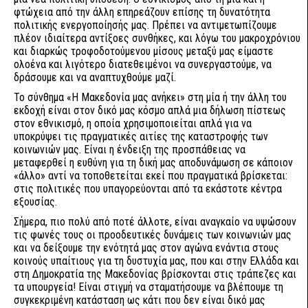
φτώχεια από την άλλη επηρεάζουν επίσης τη δυνατότητα
πολιτικής ενεργοποίησής μας. Πρέπει να αντιμετωπίζουμε
πλέον ιδιαίτερα αντίξοες συνθήκες, και λόγω του μακροχρόνιου
και διαρκώς τροφοδοτούμενου μίσους μεταξύ μας είμαστε
ολοένα και λιγότερο διατεθειμένοι να συνεργαστούμε, να
δράσουμε και να αναπτυχθούμε μαζί.
Το σύνθημα «Η Μακεδονία μας ανήκει» στη μία ή την άλλη του
εκδοχή είναι στον δικό μας κόσμο απλά μια δήλωση πίστεως
στον εθνικισμό, η οποία χρησιμοποιείται απλά για να
υποκρύψει τις πραγματικές αιτίες της καταστροφής των
κοινωνιών μας. Είναι η ένδειξη της προσπάθειας να
μεταφερθεί η ευθύνη για τη δική μας αποδυνάμωση σε κάποιον
«άλλο» αντί να τοποθετείται εκεί που πραγματικά βρίσκεται:
στις πολιτικές που υπαγορεύονται από τα εκάστοτε κέντρα
εξουσίας.
Σήμερα, πιο πολύ από ποτέ άλλοτε, είναι αναγκαίο να υψώσουν
τις φωνές τους οι προοδευτικές δυνάμεις των κοινωνιών μας
και να δείξουμε την ενότητά μας στον αγώνα ενάντια στους
κοινούς υπαίτιους για τη δυστυχία μας, που και στην Ελλάδα και
στη Δημοκρατία της Μακεδονίας βρίσκονται στις τράπεζες και
τα υπουργεία! Είναι στιγμή να σταματήσουμε να βλέπουμε τη
συγκεκριμένη κατάσταση ως κάτι που δεν είναι δικό μας