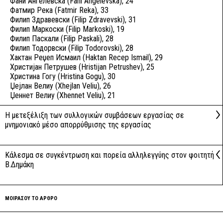
Фани Ангелевска (Fani Angelevska), 24
Фатмир Река (Fatmir Reka), 33
Филип Здравевски (Filip Zdravevski), 31
Филип Маркоски (Filip Markoski), 19
Филип Паскали (Filip Paskali), 28
Филип Тодорвски (Filip Todorovski), 28
Хактан Реџеп Исмаил (Haktan Recep Ismail), 29
Христијан Петрушев (Hristijan Petrushev), 25
Христина Гогу (Hristina Gogu), 30
Џејлан Велиу (Xhejlan Veliu), 26
Џеннет Велиу (Xhennet Veliu), 21
Η μετεξέλιξη των συλλογικών συμβάσεων εργασίας σε
μνημονιακό μέσο απορρύθμισης της εργασίας
Κάλεσμα σε συγκέντρωση και πορεία αλληλεγγύης στον φοιτητή
Β.Δημάκη
ΜΟΙΡΑΣΟΥ ΤΟ ΑΡΘΡΟ