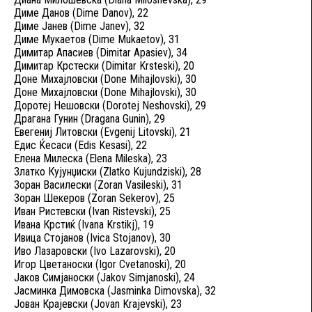
Диме Данов (Dime Danov), 22
Диме Јанев (Dime Janev), 32
Диме Мукаетов (Dime Mukaetov), 31
Димитар Апасиев (Dimitar Apasiev), 34
Димитар Крстески (Dimitar Krsteski), 20
Доне Михајловски (Done Mihajlovski), 30
Доне Михајловски (Done Mihajlovski), 30
Доротеј Нешовски (Dorotej Neshovski), 29
Драгана Гунин (Dragana Gunin), 29
Евегениј Литовски (Evgenij Litovski), 21
Едис Ќесаси (Edis Kesasi), 22
Елена Милеска (Elena Mileska), 23
Златко Кујунџиски (Zlatko Kujundziski), 28
Зоран Василески (Zoran Vasileski), 31
Зоран Шекеров (Zoran Sekerov), 25
Иван Ристевски (Ivan Ristevski), 25
Ивана Крстиќ (Ivana Krstikj), 19
Ивица Стојанов (Ivica Stojanov), 30
Иво Лазаровски (Ivo Lazarovski), 20
Игор Цветаноски (Igor Cvetanoski), 20
Јаков Симјаноски (Jakov Simjanoski), 24
Јасминка Димовска (Jasminka Dimovska), 32
Јован Крајевски (Jovan Krajevski), 23