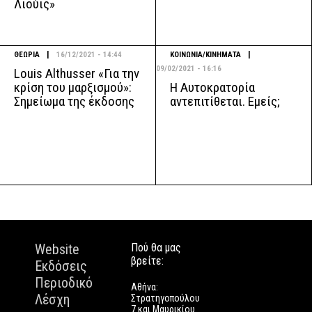
Λιούις»
|
|
ΘΕΩΡΙΑ
16/12/2021 - 14:44
ΚΟΙΝΩΝΙΑ/ΚΙΝΗΜΑΤΑ
09/02/2021 - 16:16
Louis Althusser «Για την
Η Αυτοκρατορία
κρίση του μαρξισμού»:
αντεπιτίθεται. Εμείς;
Σημείωμα της έκδοσης
Website
Πού θα μας
βρείτε:
Εκδόσεις
Περιοδικό
Αθήνα:
Λέσχη
Στρατηγοπούλου
7 και Μαυρικίου