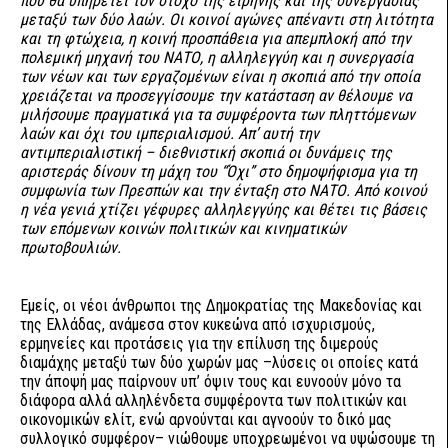
που θα υπηρετεί τον στόχο της ειρήνης και της συνεργασίας
μεταξύ των δύο λαών. Οι κοινοί αγώνες απέναντι στη λιτότητα
και τη φτώχεια, η κοινή προσπάθεια για απεμπλοκή από την
πολεμική μηχανή του ΝΑΤΟ, η αλληλεγγύη και η συνεργασία
των νέων και των εργαζομένων είναι η σκοπιά από την οποία
χρειάζεται να προσεγγίσουμε την κατάσταση αν θέλουμε να
μιλήσουμε πραγματικά για τα συμφέροντα των πληττόμενων
λαών και όχι του ιμπεριαλισμού.
Απ’ αυτή την
αντιμπεριαλιστική – διεθνιστική σκοπιά οι δυνάμεις της
αριστεράς δίνουν τη μάχη του “Όχι” στο δημοψήφισμα για τη
συμφωνία των Πρεσπών και την ένταξη στο ΝΑΤΟ. Από κοινού
η νέα γενιά χτίζει γέφυρες αλληλεγγύης και θέτει τις βάσεις
των επόμενων κοινών πολιτικών και κινηματικών
πρωτοβουλιών.
Εμείς, οι νέοι άνθρωποι της Δημοκρατίας της Μακεδονίας και
της Ελλάδας, ανάμεσα στον κυκεώνα από ισχυρισμούς,
ερμηνείες και προτάσεις για την επίλυση της διμερούς
διαμάχης μεταξύ των δύο χωρών μας –λύσεις οι οποίες κατά
την άποψή μας παίρνουν υπ’ όψιν τους και ευνοούν μόνο τα
διάφορα αλλά αλληλένδετα συμφέροντα των πολιτικών και
οικονομικών ελίτ, ενώ αρνούνται και αγνοούν το δικό μας
συλλογικό συμφέρον– νιώθουμε υποχρεωμένοι να υψώσουμε τη