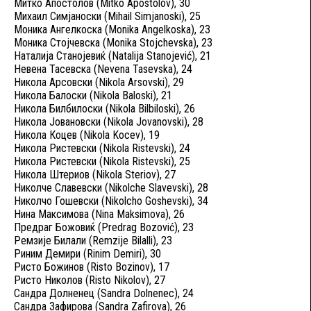
Митко Апостолов (Mitko Apostolov), 30
Михаил Симјаноски (Mihail Simjanoski), 25
Моника Ангелкоска (Monika Angelkoska), 23
Моника Стојчевска (Monika Stojchevska), 23
Наталија Станојевиќ (Natalija Stanojević), 21
Невена Тасевска (Nevena Tasevska), 24
Никола Арсовски (Nikola Arsovski), 29
Никола Балоски (Nikola Baloski), 21
Никола Билбилоски (Nikola Bilbiloski), 26
Никола Јовановски (Nikola Jovanovski), 28
Никола Коцев (Nikola Kocev), 19
Никола Ристевски (Nikola Ristevski), 24
Никола Ристевски (Nikola Ristevski), 25
Никола Штериов (Nikola Steriov), 27
Николче Славевски (Nikolche Slavevski), 28
Николчо Гошевски (Nikolcho Goshevski), 34
Нина Максимова (Nina Maksimova), 26
Предраг Божовиќ (Predrag Bozović), 23
Ремзије Билали (Remzije Bilalli), 23
Риним Демири (Rinim Demiri), 30
Ристо Божинов (Risto Bozinov), 17
Ристо Николов (Risto Nikolov), 27
Сандра Долненец (Sandra Dolnenec), 24
Сандра Зафирова (Sandra Zafirova), 26