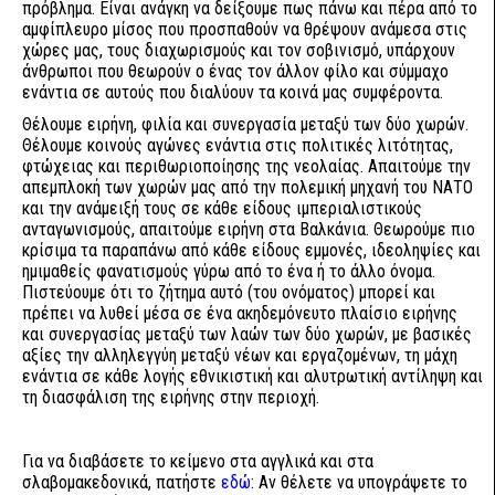
πρόβλημα. Είναι ανάγκη να δείξουμε πως πάνω και πέρα από το
αμφίπλευρο μίσος που προσπαθούν να θρέψουν ανάμεσα στις
χώρες μας, τους διαχωρισμούς και τον σοβινισμό, υπάρχουν
άνθρωποι που θεωρούν ο ένας τον άλλον φίλο και σύμμαχο
ενάντια σε αυτούς που διαλύουν τα κοινά μας συμφέροντα.
Θέλουμε ειρήνη, φιλία και συνεργασία μεταξύ των δύο χωρών.
Θέλουμε κοινούς αγώνες ενάντια στις πολιτικές λιτότητας,
φτώχειας και περιθωριοποίησης της νεολαίας. Απαιτούμε την
απεμπλοκή των χωρών μας από την πολεμική μηχανή του ΝΑΤΟ
και την ανάμειξή τους σε κάθε είδους ιμπεριαλιστικούς
ανταγωνισμούς, απαιτούμε ειρήνη στα Βαλκάνια. Θεωρούμε πιο
κρίσιμα τα παραπάνω από κάθε είδους εμμονές, ιδεοληψίες και
ημιμαθείς φανατισμούς γύρω από το ένα ή το άλλο όνομα.
Πιστεύουμε ότι το ζήτημα αυτό (του ονόματος) μπορεί και
πρέπει να λυθεί μέσα σε ένα ακηδεμόνευτο πλαίσιο ειρήνης
και συνεργασίας μεταξύ των λαών των δύο χωρών, με βασικές
αξίες την αλληλεγγύη μεταξύ νέων και εργαζομένων, τη μάχη
ενάντια σε κάθε λογής εθνικιστική και αλυτρωτική αντίληψη και
τη διασφάλιση της ειρήνης στην περιοχή.
Για να διαβάσετε το κείμενο στα αγγλικά και στα
σλαβομακεδονικά, πατήστε
εδώ
: Αν θέλετε να υπογράψετε το