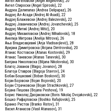
Ангел Ангеловски (Angel Angelovski), 20
Ангел Спироски (Angel Spiroski), 22
Андреа Делипапаз (Andrea Delipapaz), 26
Андреј Ал-Асади (Andrej Al-Asadi), 22
Андреј Блажевски (Andrej Balezevski), 22
Андреј Јованчевски (Andrej Jovanchevski), 25
Андреј Митиќ (Andrej Mitić), 20
Андреј Михаиловски (Andrej Mihailovski), 18
Анелија Митрова (Anelija Mitrova), 26
Ања Владисавјевиќ (Anja Vladisavjlević), 28
Аријана Димитровска (Arijana Dimtrovska), 20
Атанас Костовски (Atanas Kostovski), 29
Атанас Таневски (Atanas Tanevski), 30
Билјана Николовска (Biljana Nikolovska), 30
Благој Јованов (Blagoj Jovanov), 28
Благоја Ставров (Blagoja Stavrov), 24
Бобан Бошковиќ (Boban Bosković), 30
Бојан Бојовски (Bojan Bojovski), 20
Бојан Страчковски (Bojan Strachkovski), 27
Бојана Пешова (Bojana Peshova), 19
Борис Николај Двојаковски (Boris Nikolaj Dvojakovski), 22
Бошко Рафајловски (Boshko Rafajlovski), 25
Бранко Ристов (Branko Ristov), 31
Васил Атанасов (Vasil Atanasov), 31