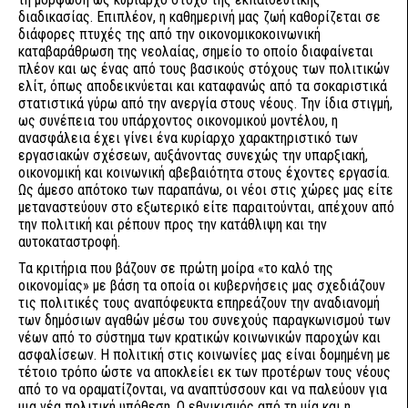
διαδικασίας. Επιπλέον, η καθημερινή μας ζωή καθορίζεται σε
διάφορες πτυχές της από την οικονομικοκοινωνική
καταβαράθρωση της νεολαίας, σημείο το οποίο διαφαίνεται
πλέον και ως ένας από τους βασικούς στόχους των πολιτικών
ελίτ, όπως αποδεικνύεται και καταφανώς από τα σοκαριστικά
στατιστικά γύρω από την ανεργία στους νέους. Την ίδια στιγμή,
ως συνέπεια του υπάρχοντος οικονομικού μοντέλου, η
ανασφάλεια έχει γίνει ένα κυρίαρχο χαρακτηριστικό των
εργασιακών σχέσεων, αυξάνοντας συνεχώς την υπαρξιακή,
οικονομική και κοινωνική αβεβαιότητα στους έχοντες εργασία.
Ως άμεσο απότοκο των παραπάνω, οι νέοι στις χώρες μας είτε
μεταναστεύουν στο εξωτερικό είτε παραιτούνται, απέχουν από
την πολιτική και ρέπουν προς την κατάθλιψη και την
αυτοκαταστροφή.
Τα κριτήρια που βάζουν σε πρώτη μοίρα «το καλό της
οικονομίας» με βάση τα οποία οι κυβερνήσεις μας σχεδιάζουν
τις πολιτικές τους αναπόφευκτα επηρεάζουν την αναδιανομή
των δημόσιων αγαθών μέσω του συνεχούς παραγκωνισμού των
νέων από το σύστημα των κρατικών κοινωνικών παροχών και
ασφαλίσεων. Η πολιτική στις κοινωνίες μας είναι δομημένη με
τέτοιο τρόπο ώστε να αποκλείει εκ των προτέρων τους νέους
από το να οραματίζονται, να αναπτύσσουν και να παλεύουν για
μια νέα πολιτική υπόθεση. Ο εθνικισμός από τη μία και η