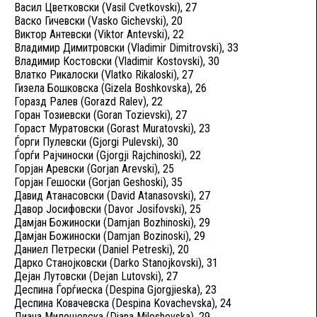
Васил Цветковски (Vasil Cvetkovski), 27
Васко Гичевски (Vasko Gichevski), 20
Виктор Антевски (Viktor Antevski), 22
Владимир Димитровски (Vladimir Dimitrovski), 33
Владимир Костовски (Vladimir Kostovski), 30
Влатко Рикалоски (Vlatko Rikaloski), 27
Гизела Бошковска (Gizela Boshkovska), 26
Горазд Ралев (Gorazd Ralev), 22
Горан Тозиевски (Goran Tozievski), 27
Гораст Муратовски (Gorast Muratovski), 23
Ѓорги Пулевски (Gjorgi Pulevski), 30
Ѓорѓи Рајчиноски (Gjorgji Rajchinoski), 22
Горјан Аревски (Gorjan Arevski), 25
Горјан Гешоски (Gorjan Geshoski), 35
Давид Атанасовски (David Atanasovski), 27
Давор Јосифовски (Davor Josifovski), 25
Дамјан Божиноски (Damjan Bozhinoski), 29
Дамјан Божиноски (Damjan Bozinoski), 29
Даниел Петрески (Daniel Petreski), 20
Дарко Станојковски (Darko Stanojkovski), 31
Дејан Лутовски (Dejan Lutovski), 27
Деспина Ѓорѓиеска (Despina Gjorgjieska), 23
Деспина Ковачевска (Despina Kovachevska), 24
Диана Милошевска (Diana Miloshevska), 29