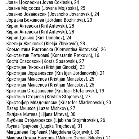
Јован Цоклески (Jovan Cokleski), 24
Јована Мојсоска (Jovana Mojsoska), 25
Јованчо Јовановски (Jovancho Jovanovski), 24
Јордана Божинова (Jordana Bozhinova), 23
Кирил Антевски (Kiril Antevski), 28
Кирил Антевски (Kiril Antevski), 28
Кирил Дончов (Kiril Donchov), 24
Клелија Живковиќ (Klelija Zhivković), 28
Клементина Ристовска (Klementina Ristovska), 26
Константин Петковиќ (Konstantin Petković), 16
Коста Спасовски (Kosta Spasovski), 27
Кристијан Гиноски (Kristijan Ginoski), 23
Кристијан Јордановски (Kristijan Jordanovski), 21
Кристијан Манасков (Kristijan Manaskov), 25
Кристијан Манасков (Kristijan Manaskov), 25
Кристијан Стефановски (Kristijan Stefanovski), 19
Кристина Стојчева (Kristina Stojcheva), 27
Кристофер Младеновски (Kristofer Mladenovski), 20
Лазар Мишков (Lazar Mishkov), 27
Лилјана Митева (Liljana Miteva), 30
Љубиша Стојмировски (Ljubisha Stojmirovski), 26
Љупка Трајчова (Ljupka Trajchova), 31
Магдалена Ѓорѓевиќ (Magdalena Gjorjevikj), 30
Максим Осман-Николов (Maksim Osman-Nikolov), 21