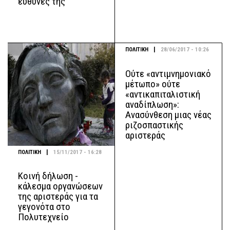
ευθύνες της
|
ΠΟΛΙΤΙΚΗ
28/06/2017 - 10:26
Ούτε «αντιμνημονιακό
μέτωπο» ούτε
«αντικαπιταλιστική
αναδίπλωση»:
Ανασύνθεση μιας νέας
ριζοσπαστικής
αριστεράς
|
ΠΟΛΙΤΙΚΗ
15/11/2017 - 16:28
Κοινή δήλωση -
κάλεσμα οργανώσεων
της αριστεράς για τα
γεγονότα στο
Πολυτεχνείο