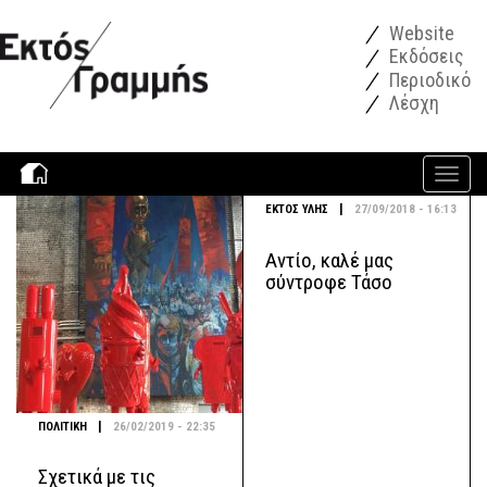
Παράκαμψη προς το κυρίως περιεχόμενο
Website
Εκδόσεις
Περιοδικό
Λέσχη
Toggle
navigati
|
ΕΚΤΟΣ ΥΛΗΣ
27/09/2018 - 16:13
Αντίο, καλέ μας
σύντροφε Τάσο
|
ΠΟΛΙΤΙΚΗ
26/02/2019 - 22:35
Σχετικά με τις