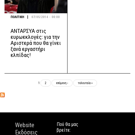
|
ΠΟΛΙΤΙΚΗ
07/05/2014 - 00:00
ΑΝΤΑΡΣΥΑ στις
ευρωεκλογές: για την
Αριστερά που θα γίνει
ξανά εργαστήρι
ελπίδας!
Σελίδες
1
2
επόμενη ›
τελευταία »
Website
Πού θα μας
βρείτε:
Εκδόσεις