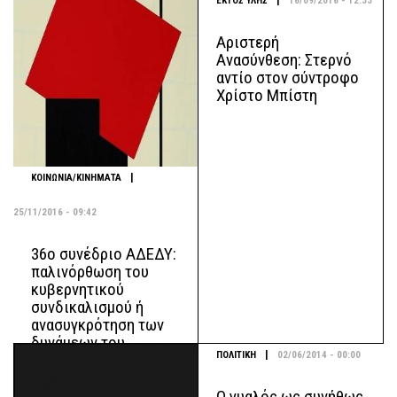
|
ΕΚΤΟΣ ΥΛΗΣ
16/09/2016 - 12:33
Αριστερή
Ανασύνθεση: Στερνό
αντίο στον σύντροφο
Χρίστο Μπίστη
|
ΚΟΙΝΩΝΙΑ/ΚΙΝΗΜΑΤΑ
25/11/2016 - 09:42
36ο συνέδριο ΑΔΕΔΥ:
παλινόρθωση του
κυβερνητικού
συνδικαλισμού ή
ανασυγκρότηση των
δυνάμεων του
|
ΠΟΛΙΤΙΚΗ
02/06/2014 - 00:00
κινήματος;
O γυαλός ως συνήθως