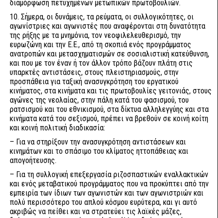
διαμόρφωση πετυχημένων μετωπικών πρωτοβουλιών.
10. Σήμερα, οι δυνάμεις, τα ρεύματα, οι συλλογικότητες, οι
αγωνίστριες και αγωνιστές που αναφέρονται στη δυνατότητα
της ρήξης με τα μνημόνια, τον νεοφιλελευθερισμό, την
ευρωζώνη και την Ε.Ε., από τη σκοπιά ενός προγράμματος
ανατροπών και μετασχηματισμών σε σοσιαλιστική κατεύθυνση,
και που με τον έναν ή τον άλλον τρόπο βάζουν πλάτη στις
υπαρκτές αντιστάσεις, στους πλειστηριασμούς, στην
προσπάθεια για ταξική ανασυγκρότηση του εργατικού
κινήματος, στα κινήματα και τις πρωτοβουλίες γειτονιάς, στους
αγώνες της νεολαίας, στην πάλη κατά του φασισμού, του
ρατσισμού και του εθνικισμού, στα δίκτυα αλληλεγγύης και στα
κινήματα κατά του σεξισμού, πρέπει να βρεθούν σε κοινή κοίτη
και κοινή πολιτική διαδικασία:
– Για να στηρίξουν την ανασυγκρότηση αντιστάσεων και
κινημάτων και το σπάσιμο του κλίματος ηττοπάθειας και
απογοήτευσης.
– Για τη συλλογική επεξεργασία ριζοσπαστικών εναλλακτικών
και ενός μεταβατικού προγράμματος που να προκύπτει από την
εμπειρία των ίδιων των αγωνιστών και των αγωνιστριών και
πολύ περισσότερο του απλού κόσμου ευρύτερα, και γι αυτό
ακριβώς να πείθει και να στρατεύει τις λαϊκές μάζες,