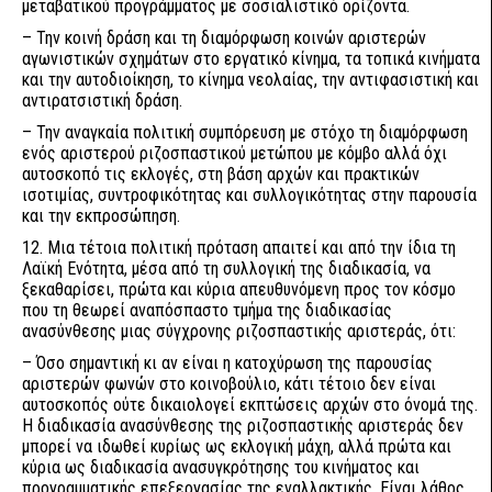
μεταβατικού προγράμματος με σοσιαλιστικό ορίζοντα.
– Την κοινή δράση και τη διαμόρφωση κοινών αριστερών
αγωνιστικών σχημάτων στο εργατικό κίνημα, τα τοπικά κινήματα
και την αυτοδιοίκηση, το κίνημα νεολαίας, την αντιφασιστική και
αντιρατσιστική δράση.
– Την αναγκαία πολιτική συμπόρευση με στόχο τη διαμόρφωση
ενός αριστερού ριζοσπαστικού μετώπου με κόμβο αλλά όχι
αυτοσκοπό τις εκλογές, στη βάση αρχών και πρακτικών
ισοτιμίας, συντροφικότητας και συλλογικότητας στην παρουσία
και την εκπροσώπηση.
12. Μια τέτοια πολιτική πρόταση απαιτεί και από την ίδια τη
Λαϊκή Ενότητα, μέσα από τη συλλογική της διαδικασία, να
ξεκαθαρίσει, πρώτα και κύρια απευθυνόμενη προς τον κόσμο
που τη θεωρεί αναπόσπαστο τμήμα της διαδικασίας
ανασύνθεσης μιας σύγχρονης ριζοσπαστικής αριστεράς, ότι:
– Όσο σημαντική κι αν είναι η κατοχύρωση της παρουσίας
αριστερών φωνών στο κοινοβούλιο, κάτι τέτοιο δεν είναι
αυτοσκοπός ούτε δικαιολογεί εκπτώσεις αρχών στο όνομά της.
Η διαδικασία ανασύνθεσης της ριζοσπαστικής αριστεράς δεν
μπορεί να ιδωθεί κυρίως ως εκλογική μάχη, αλλά πρώτα και
κύρια ως διαδικασία ανασυγκρότησης του κινήματος και
προγραμματικής επεξεργασίας της εναλλακτικής. Είναι λάθος