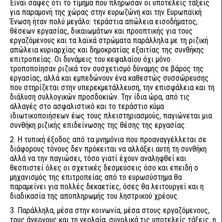
Είναι σαφές ότι το τίμημα που πλήρωσαν οι υποτελείς τάξεις
για παραμονή της χώρας στην ευρωζώνη και την Ευρωπαϊκή
Ένωση ήταν πολύ μεγάλο: τεράστια απώλεια εισοδήματος,
θέσεων εργασίας, δικαιωμάτων και προοπτικής για τους
εργαζόμενους και τα λαϊκά στρώματα παράλληλα με τη ριζική
απώλεια κυριαρχίας και δημοκρατίας εξαιτίας της συνθήκης
επιτροπείας. Οι δυνάμεις του κεφαλαίου όχι μόνο
τροποποίησαν ριζικά τον συσχετισμό δύναμης σε βάρος της
εργασίας, αλλά και εμπεδώνουν ένα καθεστώς συσσώρευσης
που στηρίζεται στην υπερεκμετάλλευση, την επισφάλεια και τη
διάλυση συλλογικών προσδοκιών. Την ίδια ώρα, από τις
αλλαγές στο ασφαλιστικό και το τεράστιο κύμα
ιδιωτικοποιήσεων έως τους πλειστηριασμούς, παγιώνεται μια
συνθήκη ριζικής επιδείνωσης της θέσης της εργασίας.
2. Η τυπική έξοδος από τα μνημόνια που προαναγγέλλεται σε
διάφορους τόνους δεν πρόκειται να αλλάξει αυτή τη συνθήκη
αλλά να την παγιώσει, τόσο γιατί έχουν αναληφθεί και
θεσπιστεί όλες οι σχετικές δεσμεύσεις όσο και επειδή ο
μηχανισμός της επιτροπείας από το ευρωσύστημα θα
παραμείνει για πολλές δεκαετίες, όσες θα λειτουργεί και η
διαδικασία της αποπληρωμής του ληστρικού χρέους.
3. Παράλληλα, μέσα στην κοινωνία, μέσα στους εργαζόμενους,
τους άνεργους και τη νεολαία, συνολικά τις υποτελείς τάξεις, η