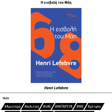
Η εισβολή του Μάη
Henri Lefebvre
TAGS
#Αριστερά
#πολιτική
#ΛΑΕ
#ΑΝΤΑΡΣΥΑ
#ΚΚΕ
#μέτωπο