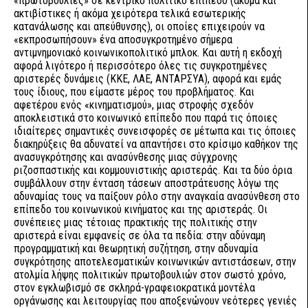
«πρωτοβουλίες» σε κεντρικό πολιτικό επίπεδο (ακόμα και
ακτιβίστικες ή ακόμα χειρότερα τελικά εσωτερικής
κατανάλωσης και απεύθυνσης), οι οποίες επιχειρούν να
«εκπροσωπήσουν» ένα αποσυγκροτημένο σήμερα
αντιμνημονιακό κοινωνικοπολιτικό μπλοκ. Και αυτή η εκδοχή
αφορά λιγότερο ή περισσότερο όλες τις συγκροτημένες
αριστερές δυνάμεις (ΚΚΕ, ΛΑΕ, ΑΝΤΑΡΣΥΑ), αφορά και εμάς
τους ίδιους, που είμαστε μέρος του προβλήματος. Και
αφετέρου ενός «κινηματισμού», μιας στροφής σχεδόν
αποκλειστικά στο κοινωνικό επίπεδο που παρά τις όποιες
ιδιαίτερες σημαντικές συνεισφορές σε μέτωπα και τις όποιες
διακηρύξεις θα αδυνατεί να απαντήσει στο κρίσιμο καθήκον της
ανασυγκρότησης και ανασύνθεσης μιας σύγχρονης
ριζοσπαστικής και κομμουνιστικής αριστεράς. Και τα δύο όρια
συμβάλλουν στην ένταση τάσεων αποστράτευσης λόγω της
αδυναμίας τους να παίξουν ρόλο στην αναγκαία ανασύνθεση στο
επίπεδο του κοινωνικού κινήματος και της αριστεράς. Οι
συνέπειες μιας τέτοιας πρακτικής της πολιτικής στην
αριστερά είναι εμφανείς σε όλα τα πεδία: στην αδύναμη
προγραμματική και θεωρητική συζήτηση, στην αδυναμία
συγκρότησης αποτελεσματικών κοινωνικών αντιστάσεων, στην
ατολμία λήψης πολιτικών πρωτοβουλιών στον σωστό χρόνο,
στον εγκλωβισμό σε σκληρά-γραφειοκρατικά μοντέλα
οργάνωσης και λειτουργίας που αποξενώνουν νεότερες γενιές