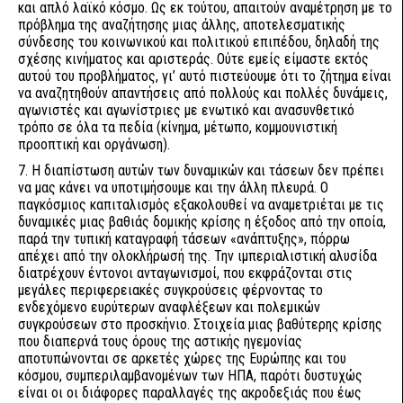
και απλό λαϊκό κόσμο. Ως εκ τούτου, απαιτούν αναμέτρηση με το
πρόβλημα της αναζήτησης μιας άλλης, αποτελεσματικής
σύνδεσης του κοινωνικού και πολιτικού επιπέδου, δηλαδή της
σχέσης κινήματος και αριστεράς. Ούτε εμείς είμαστε εκτός
αυτού του προβλήματος, γι’ αυτό πιστεύουμε ότι το ζήτημα είναι
να αναζητηθούν απαντήσεις από πολλούς και πολλές δυνάμεις,
αγωνιστές και αγωνίστριες με ενωτικό και ανασυνθετικό
τρόπο σε όλα τα πεδία (κίνημα, μέτωπο, κομμουνιστική
προοπτική και οργάνωση).
7. Η διαπίστωση αυτών των δυναμικών και τάσεων δεν πρέπει
να μας κάνει να υποτιμήσουμε και την άλλη πλευρά. Ο
παγκόσμιος καπιταλισμός εξακολουθεί να αναμετριέται με τις
δυναμικές μιας βαθιάς δομικής κρίσης η έξοδος από την οποία,
παρά την τυπική καταγραφή τάσεων «ανάπτυξης», πόρρω
απέχει από την ολοκλήρωσή της. Την ιμπεριαλιστική αλυσίδα
διατρέχουν έντονοι ανταγωνισμοί, που εκφράζονται στις
μεγάλες περιφερειακές συγκρούσεις φέρνοντας το
ενδεχόμενο ευρύτερων αναφλέξεων και πολεμικών
συγκρούσεων στο προσκήνιο. Στοιχεία μιας βαθύτερης κρίσης
που διαπερνά τους όρους της αστικής ηγεμονίας
αποτυπώνονται σε αρκετές χώρες της Ευρώπης και του
κόσμου, συμπεριλαμβανομένων των ΗΠΑ, παρότι δυστυχώς
είναι οι οι διάφορες παραλλαγές της ακροδεξιάς που έως