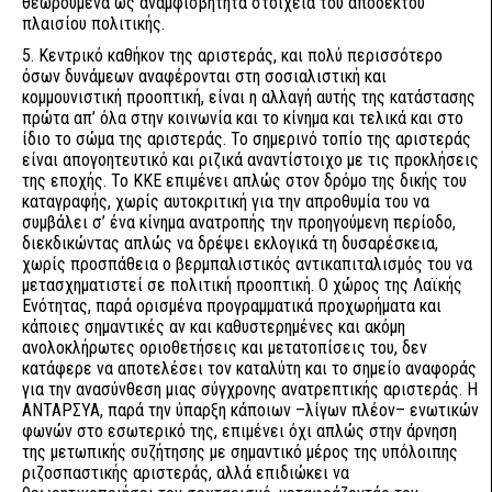
θεωρούμενα ως αναμφισβήτητα στοιχεία του αποδεκτού
πλαισίου πολιτικής.
5. Κεντρικό καθήκον της αριστεράς, και πολύ περισσότερο
όσων δυνάμεων αναφέρονται στη σοσιαλιστική και
κομμουνιστική προοπτική, είναι η αλλαγή αυτής της κατάστασης
πρώτα απ’ όλα στην κοινωνία και το κίνημα και τελικά και στο
ίδιο το σώμα της αριστεράς. Το σημερινό τοπίο της αριστεράς
είναι απογοητευτικό και ριζικά αναντίστοιχο με τις προκλήσεις
της εποχής. Το ΚΚΕ επιμένει απλώς στον δρόμο της δικής του
καταγραφής, χωρίς αυτοκριτική για την απροθυμία του να
συμβάλει σ’ ένα κίνημα ανατροπής την προηγούμενη περίοδο,
διεκδικώντας απλώς να δρέψει εκλογικά τη δυσαρέσκεια,
χωρίς προσπάθεια ο βερμπαλιστικός αντικαπιταλισμός του να
μετασχηματιστεί σε πολιτική προοπτική. Ο χώρος της Λαϊκής
Ενότητας, παρά ορισμένα προγραμματικά προχωρήματα και
κάποιες σημαντικές αν και καθυστερημένες και ακόμη
ανολοκλήρωτες οριοθετήσεις και μετατοπίσεις του, δεν
κατάφερε να αποτελέσει τον καταλύτη και το σημείο αναφοράς
για την ανασύνθεση μιας σύγχρονης ανατρεπτικής αριστεράς. Η
ΑΝΤΑΡΣΥΑ, παρά την ύπαρξη κάποιων –λίγων πλέον– ενωτικών
φωνών στο εσωτερικό της, επιμένει όχι απλώς στην άρνηση
της μετωπικής συζήτησης με σημαντικό μέρος της υπόλοιπης
ριζοσπαστικής αριστεράς, αλλά επιδιώκει να