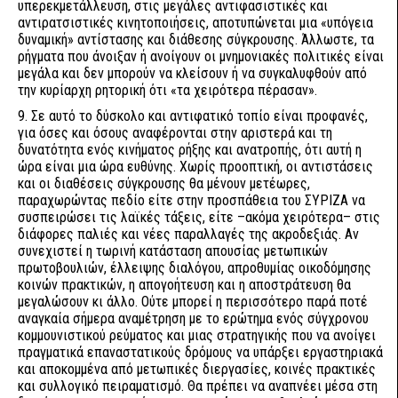
υπερεκμετάλλευση, στις μεγάλες αντιφασιστικές και
αντιρατσιστικές κινητοποιήσεις, αποτυπώνεται μια «υπόγεια
δυναμική» αντίστασης και διάθεσης σύγκρουσης. Άλλωστε, τα
ρήγματα που άνοιξαν ή ανοίγουν οι μνημονιακές πολιτικές είναι
μεγάλα και δεν μπορούν να κλείσουν ή να συγκαλυφθούν από
την κυρίαρχη ρητορική ότι «τα χειρότερα πέρασαν».
9. Σε αυτό το δύσκολο και αντιφατικό τοπίο είναι προφανές,
για όσες και όσους αναφέρονται στην αριστερά και τη
δυνατότητα ενός κινήματος ρήξης και ανατροπής, ότι αυτή η
ώρα είναι μια ώρα ευθύνης. Χωρίς προοπτική, οι αντιστάσεις
και οι διαθέσεις σύγκρουσης θα μένουν μετέωρες,
παραχωρώντας πεδίο είτε στην προσπάθεια του ΣΥΡΙΖΑ να
συσπειρώσει τις λαϊκές τάξεις, είτε –ακόμα χειρότερα– στις
διάφορες παλιές και νέες παραλλαγές της ακροδεξιάς. Αν
συνεχιστεί η τωρινή κατάσταση απουσίας μετωπικών
πρωτοβουλιών, έλλειψης διαλόγου, απροθυμίας οικοδόμησης
κοινών πρακτικών, η απογοήτευση και η αποστράτευση θα
μεγαλώσουν κι άλλο. Ούτε μπορεί η περισσότερο παρά ποτέ
αναγκαία σήμερα αναμέτρηση με το ερώτημα ενός σύγχρονου
κομμουνιστικού ρεύματος και μιας στρατηγικής που να ανοίγει
πραγματικά επαναστατικούς δρόμους να υπάρξει εργαστηριακά
και αποκομμένα από μετωπικές διεργασίες, κοινές πρακτικές
και συλλογικό πειραματισμό. Θα πρέπει να αναπνέει μέσα στη