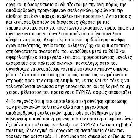
οργή και η δυσαρέσκεια συνδυάζονται με την ανημπόρια, την
αποδιάρθρωση προηγούμενων συλλογικών μορφών και την
αίσθηση ότι δεν υπάρχει εναλλακτική προοπτική. Αντιστάσεις
και κινήματα ξεσπούν σε διάφορους χώρους, με πιο
χαρακτηριστικό αυτό για τους πλειστηριασμούς, χωρίς όμως να
συντονίζονται και να συνολικοποιούνται σε ένα συνολικό
κίνημα ανατροπής. Ακόμα περισσότερο, η ιδιαίτερη συνθήκη
αγωνιστικότητας, αντίστασης, αλληλεγγύης και εμπιστοσύνης
στη δυνατότητα ανατροπής που αναδύθηκε μετά το 2010 και
σφυρηλατήθηκε στα μεγάλα κινήματα, τροφοδοτώντας μεγάλες
ανατροπές στο πολιτικό σκηνικό –κοντολογίς αυτό που
συνηθίσαμε να ονομάζουμε «αντιμνημονιακό κίνημα»– σήμερα,
μέσα σ’ ένα τοπίο κατακερματισμού, απουσίας κινημάτων και
στροφής προς την ατομική επιβίωση, με τις λαϊκές τάξεις να
ταλαντεύονται ανάμεσα στην απογοήτευση και τη λογική το μη
χείρον βέλτιστον που προτείνει ο ΣΥΡΙΖΑ, σαφώς απουσιάζει.
4. Το γεγονός ότι η πιο αποτελεσματική συνθήκη εμπέδωσης
των μνημονιακών πολιτικών αλλά και η μεγαλύτερη
αποδιάρθρωση συλλογικών πρακτικών συνδέθηκαν με μια
κυβέρνηση τυπικά προερχόμενη από την αριστερά συμπυκνώνει
όχι μόνο την πολιτική μετάλλαξη του ΣΥΡΙΖΑ αλλά και τη βαθιά
πολιτική, ιδεολογική και οργανωτική ανεπάρκεια όλων των
τάσεων της αριστεράς. Η υποτίμηση της σημασίας ρήξης με το