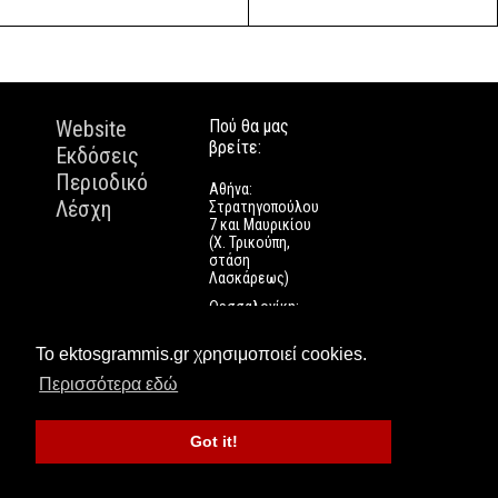
Website
Πού θα μας
βρείτε:
Εκδόσεις
Περιοδικό
Αθήνα:
Λέσχη
Στρατηγοπούλου
7 και Μαυρικίου
(Χ. Τρικούπη,
στάση
Λασκάρεως)
Θεσσαλονίκη:
Εγνατίας 112
Πάτρα: Τριών
Το ektosgrammis.gr χρησιμοποιεί cookies.
Ναυάρχων 9
Περισσότερα εδώ
Got it!
Εκτός Γραμμής © 2016