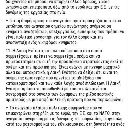
δείχνοντας ότι μπορεί να υπάρξει άλλος δρόμος, χωρίς
μνημόνια και επιτροπεία, έξω από το ευρώ και την Ε.Ε., με τις
δυνάμεις της εργασίας στα ηνία.
– Για τη διαμόρφωση του αναγκαίου αριστερού ριζοσπαστικού
μετώπου, του αναγκαίου σημείου συνάντησης ανάμεσα σε
κινήματα, αναζητήσεις, επεξεργασίες, εμπειρίες που πρέπει να
γίνει πολιτικό εργαστήρι για τον άλλο δρόμο και την
ανασύνταξη ενός νικηφόρου κινήματος.
11. Η Λαϊκή Ενότητα, το πολιτικό μέτωπο στο οποίο
συμμετέχουμε, πρέπει να συμμετέχει, ακόμα και να
πρωτοστατήσει σε αυτή την προσπάθεια στρατεύοντας εκεί τη
σκέψη και την πρακτική της. Είναι ανάγκη, με πνεύμα μαχητικό
αλλά και αυτοκριτικό, η Λαϊκή Ενότητα να δείξει ότι είναι το
ρεύμα της αριστεράς που αρνείται τα αδιέξοδα του
κατακερματισμού και των κάθε λογής αναδιπλώσεων. Η Λαϊκή
Ενότητα πρέπει να απευθυνθεί με τρόπο ειλικρινή και
συντροφικό στο σύνολο των δυνάμεων της ριζοσπαστικής
αριστεράς με μια σαφή πολιτική πρόταση που να περιλαμβάνει:
– Το αναγκαίο πλαίσιο πολιτικής συμφωνίας που να
επικεντρώνει στη ρήξη με το ευρώ, την Ε.Ε. και το ΝΑΤΟ, στην
αναγκαία σύγκρουση με τις δυνάμεις του κεφαλαίου, στην πάλη
κατά του ρατσισμού και του εθνικισμού και στη δυνατότητα ενός