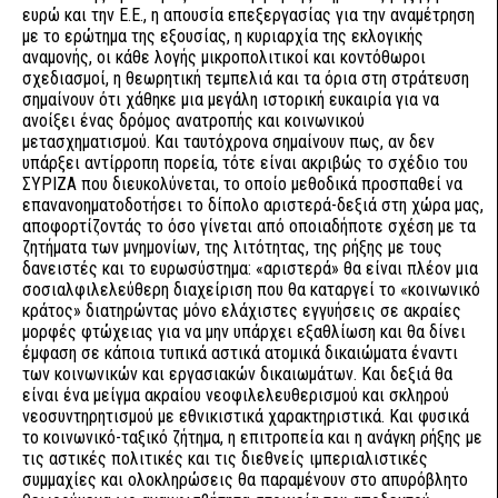
ευρώ και την Ε.Ε., η απουσία επεξεργασίας για την αναμέτρηση
με το ερώτημα της εξουσίας, η κυριαρχία της εκλογικής
αναμονής, οι κάθε λογής μικροπολιτικοί και κοντόθωροι
σχεδιασμοί, η θεωρητική τεμπελιά και τα όρια στη στράτευση
σημαίνουν ότι χάθηκε μια μεγάλη ιστορική ευκαιρία για να
ανοίξει ένας δρόμος ανατροπής και κοινωνικού
μετασχηματισμού. Και ταυτόχρονα σημαίνουν πως, αν δεν
υπάρξει αντίρροπη πορεία, τότε είναι ακριβώς το σχέδιο του
ΣΥΡΙΖΑ που διευκολύνεται, το οποίο μεθοδικά προσπαθεί να
επανανοηματοδοτήσει το δίπολο αριστερά-δεξιά στη χώρα μας,
αποφορτίζοντάς το όσο γίνεται από οποιαδήποτε σχέση με τα
ζητήματα των μνημονίων, της λιτότητας, της ρήξης με τους
δανειστές και το ευρωσύστημα: «αριστερά» θα είναι πλέον μια
σοσιαλφιλελεύθερη διαχείριση που θα καταργεί το «κοινωνικό
κράτος» διατηρώντας μόνο ελάχιστες εγγυήσεις σε ακραίες
μορφές φτώχειας για να μην υπάρχει εξαθλίωση και θα δίνει
έμφαση σε κάποια τυπικά αστικά ατομικά δικαιώματα έναντι
των κοινωνικών και εργασιακών δικαιωμάτων. Και δεξιά θα
είναι ένα μείγμα ακραίου νεοφιλελευθερισμού και σκληρού
νεοσυντηρητισμού με εθνικιστικά χαρακτηριστικά. Και φυσικά
το κοινωνικό-ταξικό ζήτημα, η επιτροπεία και η ανάγκη ρήξης με
τις αστικές πολιτικές και τις διεθνείς ιμπεριαλιστικές
συμμαχίες και ολοκληρώσεις θα παραμένουν στο απυρόβλητο