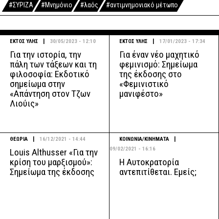
#ΣΥΡΙΖΑ
#Μνημόνιο
#λαός
#αντιμνημονιακό μέτωπο
|
|
ΕΚΤΟΣ ΥΛΗΣ
30/05/2023 - 12:10
ΕΚΤΟΣ ΥΛΗΣ
17/01/2023 - 17:34
Για την ιστορία, την
Για έναν νέο μαχητικό
πάλη των τάξεων και τη
φεμινισμό: Σημείωμα
φιλοσοφία: Εκδοτικό
της έκδοσης στο
σημείωμα στην
«Φεμινιστικό
«Απάντηση στον Τζων
μανιφέστο»
Λιούις»
|
|
ΘΕΩΡΙΑ
16/12/2021 - 14:44
ΚΟΙΝΩΝΙΑ/ΚΙΝΗΜΑΤΑ
09/02/2021 - 16:16
Louis Althusser «Για την
Η Αυτοκρατορία
κρίση του μαρξισμού»:
αντεπιτίθεται. Εμείς;
Σημείωμα της έκδοσης