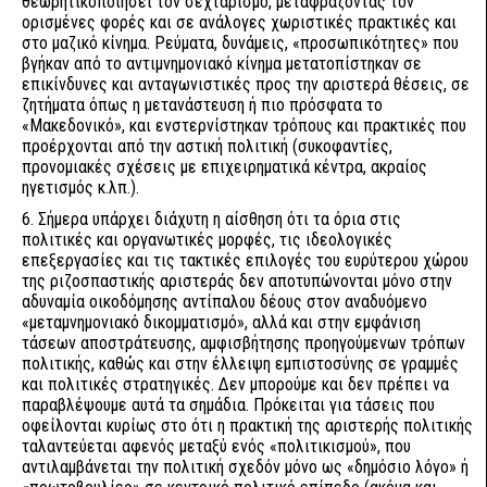
θεωρητικοποιήσει τον σεχταρισμό, μεταφράζοντάς τον
ορισμένες φορές και σε ανάλογες χωριστικές πρακτικές και
στο μαζικό κίνημα. Ρεύματα, δυνάμεις, «προσωπικότητες» που
βγήκαν από το αντιμνημονιακό κίνημα μετατοπίστηκαν σε
επικίνδυνες και ανταγωνιστικές προς την αριστερά θέσεις, σε
ζητήματα όπως η μετανάστευση ή πιο πρόσφατα το
«Μακεδονικό», και ενστερνίστηκαν τρόπους και πρακτικές που
προέρχονται από την αστική πολιτική (συκοφαντίες,
προνομιακές σχέσεις με επιχειρηματικά κέντρα, ακραίος
ηγετισμός κ.λπ.).
6. Σήμερα υπάρχει διάχυτη η αίσθηση ότι τα όρια στις
πολιτικές και οργανωτικές μορφές, τις ιδεολογικές
επεξεργασίες και τις τακτικές επιλογές του ευρύτερου χώρου
της ριζοσπαστικής αριστεράς δεν αποτυπώνονται μόνο στην
αδυναμία οικοδόμησης αντίπαλου δέους στον αναδυόμενο
«μεταμνημονιακό δικομματισμό», αλλά και στην εμφάνιση
τάσεων αποστράτευσης, αμφισβήτησης προηγούμενων τρόπων
πολιτικής, καθώς και στην έλλειψη εμπιστοσύνης σε γραμμές
και πολιτικές στρατηγικές. Δεν μπορούμε και δεν πρέπει να
παραβλέψουμε αυτά τα σημάδια. Πρόκειται για τάσεις που
οφείλονται κυρίως στο ότι η πρακτική της αριστερής πολιτικής
ταλαντεύεται αφενός μεταξύ ενός «πολιτικισμού», που
αντιλαμβάνεται την πολιτική σχεδόν μόνο ως «δημόσιο λόγο» ή