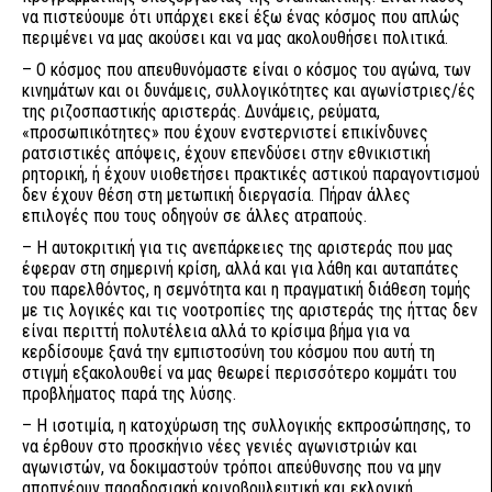
να πιστεύουμε ότι υπάρχει εκεί έξω ένας κόσμος που απλώς
περιμένει να μας ακούσει και να μας ακολουθήσει πολιτικά.
– Ο κόσμος που απευθυνόμαστε είναι ο κόσμος του αγώνα, των
κινημάτων και οι δυνάμεις, συλλογικότητες και αγωνίστριες/ές
της ριζοσπαστικής αριστεράς. Δυνάμεις, ρεύματα,
«προσωπικότητες» που έχουν ενστερνιστεί επικίνδυνες
ρατσιστικές απόψεις, έχουν επενδύσει στην εθνικιστική
ρητορική, ή έχουν υιοθετήσει πρακτικές αστικού παραγοντισμού
δεν έχουν θέση στη μετωπική διεργασία. Πήραν άλλες
επιλογές που τους οδηγούν σε άλλες ατραπούς.
– Η αυτοκριτική για τις ανεπάρκειες της αριστεράς που μας
έφεραν στη σημερινή κρίση, αλλά και για λάθη και αυταπάτες
του παρελθόντος, η σεμνότητα και η πραγματική διάθεση τομής
με τις λογικές και τις νοοτροπίες της αριστεράς της ήττας δεν
είναι περιττή πολυτέλεια αλλά το κρίσιμα βήμα για να
κερδίσουμε ξανά την εμπιστοσύνη του κόσμου που αυτή τη
στιγμή εξακολουθεί να μας θεωρεί περισσότερο κομμάτι του
προβλήματος παρά της λύσης.
– Η ισοτιμία, η κατοχύρωση της συλλογικής εκπροσώπησης, το
να έρθουν στο προσκήνιο νέες γενιές αγωνιστριών και
αγωνιστών, να δοκιμαστούν τρόποι απεύθυνσης που να μην
αποπνέουν παραδοσιακή κοινοβουλευτική και εκλογική