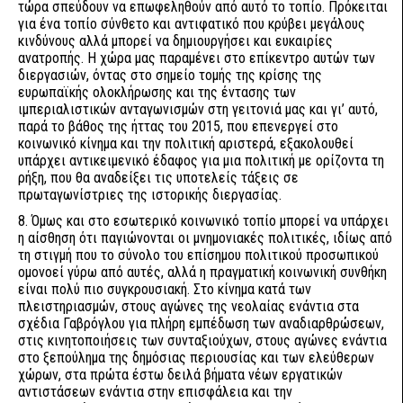
τώρα σπεύδουν να επωφεληθούν από αυτό το τοπίο. Πρόκειται
για ένα τοπίο σύνθετο και αντιφατικό που κρύβει μεγάλους
κινδύνους αλλά μπορεί να δημιουργήσει και ευκαιρίες
ανατροπής. Η χώρα μας παραμένει στο επίκεντρο αυτών των
διεργασιών, όντας στο σημείο τομής της κρίσης της
ευρωπαϊκής ολοκλήρωσης και της έντασης των
ιμπεριαλιστικών ανταγωνισμών στη γειτονιά μας και γι’ αυτό,
παρά το βάθος της ήττας του 2015, που επενεργεί στο
κοινωνικό κίνημα και την πολιτική αριστερά, εξακολουθεί
υπάρχει αντικειμενικό έδαφος για μια πολιτική με ορίζοντα τη
ρήξη, που θα αναδείξει τις υποτελείς τάξεις σε
πρωταγωνίστριες της ιστορικής διεργασίας.
8. Όμως και στο εσωτερικό κοινωνικό τοπίο μπορεί να υπάρχει
η αίσθηση ότι παγιώνονται οι μνημονιακές πολιτικές, ιδίως από
τη στιγμή που το σύνολο του επίσημου πολιτικού προσωπικού
ομονοεί γύρω από αυτές, αλλά η πραγματική κοινωνική συνθήκη
είναι πολύ πιο συγκρουσιακή. Στο κίνημα κατά των
πλειστηριασμών, στους αγώνες της νεολαίας ενάντια στα
σχέδια Γαβρόγλου για πλήρη εμπέδωση των αναδιαρθρώσεων,
στις κινητοποιήσεις των συνταξιούχων, στους αγώνες ενάντια
στο ξεπούλημα της δημόσιας περιουσίας και των ελεύθερων
χώρων, στα πρώτα έστω δειλά βήματα νέων εργατικών
αντιστάσεων ενάντια στην επισφάλεια και την