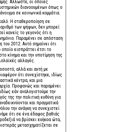
αμης. Άλλωστε, οι όποιες
συστημικών διανοουμένων όπως ο
άνοιγμα σε κοινωνικά κομμάτια.
καλό. Η σταθεροποίηση σε
 αριθμό των ψήφων, δεν μπορεί
εί κανείς το γεγονός ότι η
νημόνιο. Παραμένει σε απόσταση
 του 2012. Αυτό σημαίνει ότι
ο οποίο εισπράττει έτσι το
στο κίνημα και την υποτίμηση της
λολαϊκές αλλαγές.
οσοστό, αλλά και αυτή με
ιαφέρον ότι συνεχίστηκε, ιδίως
στικά κέντρα, και μια
αρχία. Προφανώς και παραμένει
 ιδίως εάν αναλογιστούμε την
γός της την πολιτική ευθύνη για
ναδεικνύονται και πραγματικά
θόλου την ανάγκη να συνεχιστεί
χνάμε ότι σε ένα έδαφος βαθιάς
ροδεξιά να βρίσκει ευήκοα ώτα,
Αριστεράς μετασχηματίζεται σε