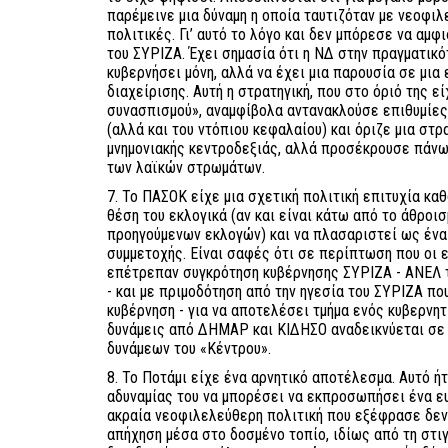
παρέμεινε μια δύναμη η οποία ταυτιζόταν με νεοφι
πολιτικές. Γι’ αυτό το λόγο και δεν μπόρεσε να αμ
του ΣΥΡΙΖΑ. Έχει σημασία ότι η ΝΔ στην πραγματικό
κυβερνήσει μόνη, αλλά να έχει μια παρουσία σε μια
διαχείρισης. Αυτή η στρατηγική, που στο όριό της ε
συνασπισμού», αναμφίβολα αντανακλούσε επιθυμίε
(αλλά και του ντόπιου κεφαλαίου) και όριζε μια στ
μνημονιακής κεντροδεξιάς, αλλά προσέκρουσε πάνω
των λαϊκών στρωμάτων.
7. Το ΠΑΣΟΚ είχε μια σχετική πολιτική επιτυχία κα
θέση του εκλογικά (αν και είναι κάτω από το άθρ
προηγούμενων εκλογών) και να πλασαριστεί ως ένα 
συμμετοχής. Είναι σαφές ότι σε περίπτωση που οι 
επέτρεπαν συγκρότηση κυβέρνησης ΣΥΡΙΖΑ - ΑΝΕΛ 
- και με πριμοδότηση από την ηγεσία του ΣΥΡΙΖΑ πο
κυβέρνηση - για να αποτελέσει τμήμα ενός κυβερνη
δυνάμεις από ΔΗΜΑΡ και ΚΙΔΗΣΟ αναδεικνύεται σε
δυνάμεων του «Κέντρου».
8. Το Ποτάμι είχε ένα αρνητικό αποτέλεσμα. Αυτό ή
αδυναμίας του να μπορέσει να εκπροσωπήσει ένα ευ
ακραία νεοφιλελεύθερη πολιτική που εξέφρασε δεν
απήχηση μέσα στο δοσμένο τοπίο, ιδίως από τη στ