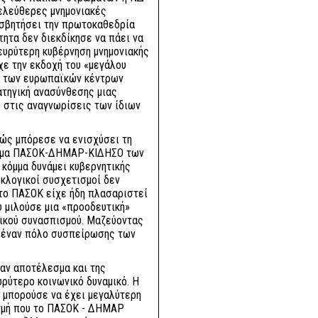
λελεύθερες μνημονιακές
φισβητήσει την πρωτοκαθεδρία
τητα δεν διεκδίκησε να πάει να
 ευρύτερη κυβέρνηση μνημονιακής
ίχε την εκδοχή του «μεγάλου
ς των ευρωπαϊκών κέντρων
ρατηγική ανασύνθεσης μιας
 στις αναγνωρίσεις των ίδιων
θώς μπόρεσε να ενισχύσει τη
οισμα ΠΑΣΟΚ-ΔΗΜΑΡ-ΚΙΔΗΣΟ των
κόμμα δυνάμει κυβερνητικής
εκλογικοί συσχετισμοί δεν
το ΠΑΣΟΚ είχε ήδη πλασαριστεί
υ μιλούσε μια «προοδευτική»
τικού συνασπισμού. Μαζεύοντας
 έναν πόλο συσπείρωσης των
ταν αποτέλεσμα και της
ρύτερο κοινωνικό δυναμικό. Η
 μπορούσε να έχει μεγαλύτερη
ιγμή που το ΠΑΣΟΚ - ΔΗΜΑΡ