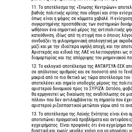
11. Το αποτέλεσμα της «Ένωσης Κεντρώων» αποτελε
βαθιάς πολιτικής κρίσης που οδηγεί και στην ενίσχ
όπως είναι η ψήφος σε κόμματα χαβαλέ. Η ενίσχυση
συγκροτημένης προσπάθειας των συστημικών δυνά
ωθήσουν ένα σημαντικό μέρος της αντιπολιτικής ψή
κατεύθυνση, ιδίως από τη στιγμή που ο όποιος λόγ
συνδυάζει τη φιλομνημονιακή απολογητική με ακροδε
μαζί και με την ιδιαίτερα υψηλή αποχή, και την απο
Αριστεράς και ειδικά της ΛΑΕ να λειτουργήσει ως 
διαμαρτυρίας και της απόρριψης του μνημονιακού πο
12. Το εκλογικό αποτέλεσμα της ΑΝΤΑΡΣΥΑ-ΕΕΚ απο
σε απόλυτους αριθμούς και σε ποσοστό από το Γεν
μακριά από το πιο θετικό ως τώρα αποτέλεσμα του
αποτελέσει και σημείο υποδοχής μέρους της πολιτ
αριστερού δυναμικού προς το ΣΥΡΙΖΑ. Ωστόσο, φοβ
θα ερμηνευτεί ως δικαίωση της αναδίπλωσης σε μια
πόλου» που δεν αντιλαμβάνεται τη σημασία που έχε
αριστερού ριζοσπαστικού μετώπου γύρω από το ανα
13. Το αποτέλεσμα της Λαϊκής Ενότητας είναι ένα 
αποτυπώνει πραγματικά προβλήματα και αντιφάσεις
εγχειρήματος. Είναι προφανές ότι ένα εγχείρημα π
βιαστικά και χωρίς μεγάλο χρόνο για να μπορέσει 