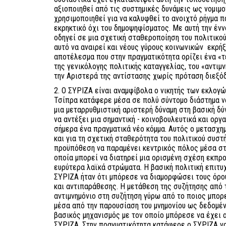
αξιοποιηθεί από τις συστημικές δυνάμεις ως νομιμο
χρησιμοποιηθεί για να καλυφθεί το ανοιχτό ρήγμα π
εκρηκτικό όχι του δημοψηφίσματος. Με αυτή την έν
οδηγεί σε μια σχετική σταθεροποίηση του πολιτικο
αυτό να αναιρεί και νέους γύρους κοινωνικών εκρήξ
αποτέλεσμα που στην πραγματικότητα ορίζει ένα «τ
της γενικόλογης πολιτικής καταγγελίας, του «αντιμ
την Αριστερά της αντίστασης χωρίς πρόταση διεξόδ
2. Ο ΣΥΡΙΖΑ είναι αναμφίβολα ο νικητής των εκλογώ
Τσίπρα κατάφερε μέσα σε πολύ σύντομο διάστημα ν
μια μεταρρυθμιστική αριστερή δύναμη στη βασική δ
να αντέξει μια σημαντική - κοινοβουλευτικά και οργ
σήμερα ένα πραγματικά νέο κόμμα. Αυτός ο μετασχη
και για τη σχετική σταθερότητα του πολιτικού συστ
προϋπόθεση να παραμένει κεντρικός πόλος μέσα στο
οποία μπορεί να διατηρεί μια ορισμένη σχέση εκπ
ευρύτερα λαϊκά στρώματα. Η βασική πολιτική επιτυχ
ΣΥΡΙΖΑ ήταν ότι μπόρεσε να διαμορφώσει τους όρο
και αντιπαράθεσης. Η μετάθεση της συζήτησης από τ
αντιμνημόνιο στη συζήτηση γύρω από το ποιος μπορ
μέσα από την παρουσίαση του μνημονίου ως δεδομέν
βασικός μηχανισμός με τον οποίο μπόρεσε να έχει α
ΣΥΡΙΖΑ. Στην πραγματικότητα κατάφερε ο ΣΥΡΙΖΑ να