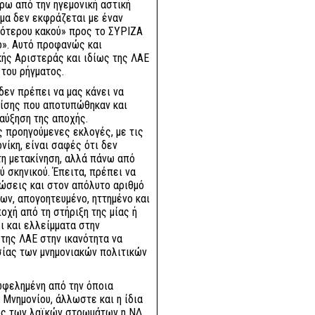
ρω από την ηγεμονική αστική
γμα δεν εκφράζεται με έναν
κρότερου κακού» προς το ΣΥΡΙΖΑ
ο». Αυτό προφανώς και
κής Αριστεράς και ιδίως της ΛΑΕ
του ρήγματος.
δεν πρέπει να μας κάνει να
ρίσης που αποτυπώθηκαν και
αύξηση της αποχής.
 προηγούμενες εκλογές, με τις
νίκη, είναι σαφές ότι δεν
τη μετακίνηση, αλλά πάνω από
ύ σκηνικού. Έπειτα, πρέπει να
ώσεις και στον απόλυτο αριθμό
ων, απογοητευμένο, ηττημένο και
οχή από τη στήριξη της μίας ή
ι και ελλείμματα στην
της ΛΑΕ στην ικανότητα να
ίας των μνημονιακών πολιτικών
ωφελημένη από την όποια
 Μνημονίου, άλλωστε και η ίδια
ρος των λαϊκών στρωμάτων η ΝΔ