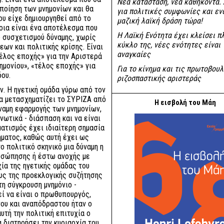
Νέα κατάσταση, νέα καθήκοντα.
ποίηση των μνημονίων και θα
για πολιτικές συμφωνίες και εν
ου είχε δημιουργηθεί από το
μαζική λαϊκή δράση τώρα!
νοια είναι ένα αποτέλεσμα που
Η Λαϊκή Ενότητα έχει κλείσει π
ύ συσχετισμού δύναμης, χωρίς
κύκλο της, νέες ενότητες είναι
εων και πολιτικής κρίσης. Είναι
αναγκαίες
έλος εποχής» για την Αριστερά
νημονίου», «τέλος εποχής» για
Για το κίνημα και τις πρωτοβουλ
ου.
ριζοσπαστικής αριστεράς
ν. Η ηγετική ομάδα γύρω από τον
α μετασχηματίζει το ΣΥΡΙΖΑ από
Η εισβολή του Μάη
ύναμη εφαρμογής των μνημονίων,
ανωτικά - διάσπαση και να είναι
ματισμός έχει ιδιαίτερη σημασία
ήματος, καθώς αυτή έχει ως
 πολιτικό σκηνικό μια δύναμη η
ροσώπησης ή έστω ανοχής με
ία της ηγετικής ομάδας του
υς της προεκλογικής συζήτησης
η σύγκρουση μνημόνιο -
εί να είναι ο πρωθυπουργός,
ου και αναπόδραστου ήταν ο
υτή την πολιτική επιτυχία ο
 διατηρήσει την κυριαρχία του