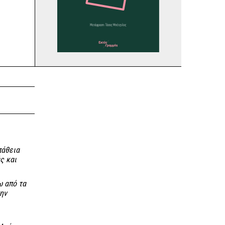
πάθεια
ς και
ω από τα
ην