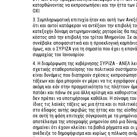
κατορθώνοντας να εκπροσωπήσει και την ήττα των 
ΟΧΙ.
3. Συμπληρωματική επιτυχία ήταν και αυτή των Ανεξ
ότι και αυτοί κατάφεραν να αντέξουν την επιβολή τ
κατεξοχήν δύναμη αντιμνημονιακής ρητορείας θα πε
κόστος από την επιβολή του τρίτου Μνημονίου. Σε α
συνέβαλε αποφασιστικά και η προεκλογική καμπάνια 
όμως, και ο ΣΥΡΙΖΑ για τη σημασία που έχει η επαν
συμμαχίας του Ιανουαρίου.
4. Η διαμόρφωση της κυβέρνησης ΣΥΡΙΖΑ - ΑΝΕΛ λε
σχετικής σταθεροποίησης του πολιτικού συστήματο
είναι δυνάμεις που διατηρούν σχέσεις εκπροσώπησ
τάξεων και άρα μπορούν εν μέρει να τις εγγράφουν 
ακόμη και εάν στην πραγματικότητα τις πλήττουν άμ
πατάει και πάνω σε μια άλλη κρίσιμη και καθοριστι
δεν πρέπει να υποτιμήσουμε καθόλου. Η σύναψη του
ίδιες τις λαϊκές τάξεις ως μια ήττα και οι πολιτικ
στο έδαφος αυτής ακριβώς της ήττας και της αίσθησ
σε αυτή τη φάση επιτυχής σύγκρουση με τα μνημόνια.
αποτέλεσμα της υπογραφής μνημονίου από μια δύναμ
σημαίνει ότι έχουν κλείσει τα βαθιά ρήγματα και οι
ανέδειξε το δημοψήφισμα και κυρίως η πόλωση ανά