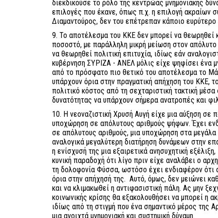
διεκδικούσε το ρόλο της κεντρώας μνημονιακής δύν
επιλογές που έκανε, όπως π.χ. η επιλογή ακραίων 
Διαμαντούρος, δεν του επέτρεπαν κάποιο ευρύτερο 
9. Το αποτέλεσμα του ΚΚΕ δεν μπορεί να θεωρηθεί 
ποσοστό, με παράλληλη μικρή μείωση στον απόλυτο
να θεωρηθεί πολιτική επιτυχία, ιδίως εάν αναλογιστ
κυβέρνηση ΣΥΡΙΖΑ - ΑΝΕΛ μόλις είχε ψηφίσει ένα μ
από το πρόσφατο πιο θετικό του αποτέλεσμα το Μάη
υπάρχουν όρια στην πραγματική απήχηση του ΚΚΕ, τ
πολιτικό κόστος από τη σεχταριστική τακτική μέσα 
δυνατότητας να υπάρχουν σήμερα ανατροπές και φι
10. Η νεοναζιστική Χρυσή Αυγή είχε μια αύξηση σε π
υποχώρηση σε απόλυτους αριθμούς ψήφων. Έχει ενδ
σε απόλυτους αριθμούς, μια υποχώρηση στα μεγάλα α
αναλογικά μεγαλύτερη διατήρηση δυνάμεων στην επ
η ενίσχυσή της μια εξαιρετικά ανησυχητική εξέλιξη,
κυνική παραδοχή ότι λίγο πριν είχε αναλάβει ο αρχη
τη δολοφονία Φύσσα, ωστόσο έχει ενδιαφέρον ότι α
όρια στην απήχησή της. Αυτό, όμως, δεν μειώνει κα
και να κλιμακωθεί η αντιφασιστική πάλη. Ας μην ξε
κοινωνικής κρίσης θα εξακολουθήσει να μπορεί η ακ
ιδίως από τη στιγμή που ένα σημαντικό μέρος της 
μια ανοιχτά μνημονιακή και συστημική δύναμη.