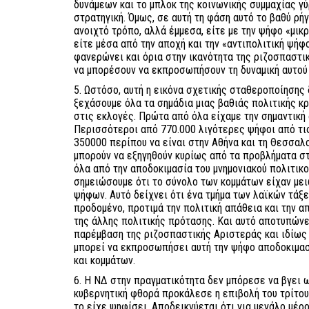
δυνάμεων και το μπλοκ της κοινωνικής συμμαχίας γύ
στρατηγική. Όμως, σε αυτή τη φάση αυτό το βαθύ ρή
ανοιχτό τρόπο, αλλά έμμεσα, είτε με την ψήφο «μι
είτε μέσα από την αποχή και την «αντιπολιτική ψήφ
φανερώνει και όρια στην ικανότητα της ριζοσπαστι
να μπορέσουν να εκπροσωπήσουν τη δυναμική αυτού 
5. Ωστόσο, αυτή η εικόνα σχετικής σταθεροποίησης 
ξεχάσουμε όλα τα σημάδια μιας βαθιάς πολιτικής κ
στις εκλογές. Πρώτα από όλα είχαμε την σημαντική 
Περισσότεροι από 770.000 λιγότερες ψήφοι από τις
350000 περίπου να είναι στην Αθήνα και τη Θεσσαλο
μπορούν να εξηγηθούν κυρίως από τα προβλήματα σ
όλα από την αποδοκιμασία του μνημονιακού πολιτικο
σημειώσουμε ότι το σύνολο των κομμάτων είχαν μει
ψήφων. Αυτό δείχνει ότι ένα τμήμα των λαϊκών τάξε
προδομένο, προτιμά την πολιτική απάθεια και την απ
της άλλης πολιτικής πρότασης. Και αυτό αποτυπώνε
παρέμβαση της ριζοσπαστικής Αριστεράς και ιδίως 
μπορεί να εκπροσωπήσει αυτή την ψήφο αποδοκιμασ
και κομμάτων.
6. Η ΝΔ στην πραγματικότητα δεν μπόρεσε να βγει 
κυβερνητική φθορά προκάλεσε η επιβολή του τρίτου
το είχε ψηφίσει. Αποδεικνύεται ότι για μεγάλο μέ