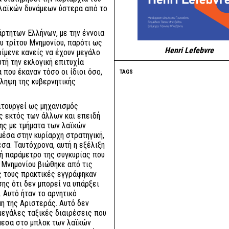
λαϊκών δυνάμεων ύστερα από το
άρτητων Ελλήνων, με την έννοια
ου τρίτου Μνημονίου, παρότι ως
Henri Lefebvre
ρίμενε κανείς να έχουν μεγάλο
υτή την εκλογική επιτυχία
που έκαναν τόσο οι ίδιοι όσο,
TAGS
άληψη της κυβερνητικής
ιτουργεί ως μηχανισμός
ς εκτός των άλλων και επειδή
ης με τμήματα των λαϊκών
μέσα στην κυρίαρχη στρατηγική,
εσα. Ταυτόχρονα, αυτή η εξέλιξη
κή παράμετρο της συγκυρίας που
 Μνημονίου βιώθηκε από τις
ές τους πρακτικές εγγράφηκαν
ης ότι δεν μπορεί να υπάρξει
 Αυτό ήταν το αρνητικό
η της Αριστεράς. Αυτό δεν
 μεγάλες ταξικές διαιρέσεις που
μεσα στο μπλοκ των λαϊκών