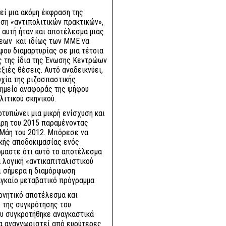
ί μια ακόμη έκφραση της
υση «αντιπολιτικών πρακτικών»,
 αυτή ήταν και αποτέλεσμα μιας
μεων και ιδίως των ΜΜΕ να
φου διαμαρτυρίας σε μια τέτοια
ος της ίδια της Ένωσης Κεντρώων
ξιές θέσεις. Αυτό αναδεικνύει,
τυχία της ριζοσπαστικής
σημείο αναφοράς της ψήφου
λιτικού σκηνικού.
τυπώνει μια μικρή ενίσχυση και
άρη του 2015 παραμένοντας
 Μάη του 2012. Μπόρεσε να
ικής αποδοκιμασίας ενός
όμαστε ότι αυτό το αποτέλεσμα
 λογική «αντικαπιταλιστικού
ι σήμερα η διαμόρφωση
γκαίο μεταβατικό πρόγραμμα.
αρνητικό αποτέλεσμα και
 της συγκρότησης του
ου συγκροτήθηκε αναγκαστικά
να αναγνωριστεί από ευρύτερες