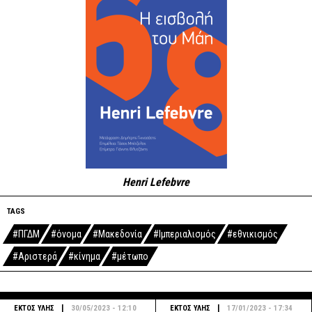
Henri Lefebvre
TAGS
#ΠΓΔΜ
#όνομα
#Μακεδονία
#Ιμπεριαλισμός
#εθνικισμός
#Αριστερά
#κίνημα
#μέτωπο
|
|
ΕΚΤΟΣ ΥΛΗΣ
30/05/2023 - 12:10
ΕΚΤΟΣ ΥΛΗΣ
17/01/2023 - 17:34