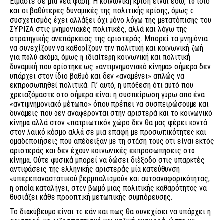
Είμαστε σε μια νέα φάση. Η κοινωνική κρίση είναι εδώ, το ίδιο
και οι βαθύτερες δυναμικές της πολιτικής κρίσης, όμως ο
συσχετισμός έχει αλλάξει όχι μόνο λόγω της μετατόπισης του
ΣΥΡΙΖΑ στις μνημονιακές πολιτικές, αλλά και λόγω της
στρατηγικής ανεπάρκειας της αριστεράς. Μπορεί τα μνημόνια
να συνεχίζουν να καθορίζουν την πολιτική και κοινωνική ζωή
για πολύ ακόμα, όμως η ιδιαίτερη κοινωνική και πολιτική
δυναμική που ορίστηκε ως «αντιμνημονιακό κίνημα» σήμερα δεν
υπάρχει στον ίδιο βαθμό και δεν «αναμένει» απλώς να
εκπροσωπηθεί πολιτικά. Γι’ αυτό, η υπόθεση ότι αυτό που
χρειαζόμαστε στο σήμερα είναι η συσπείρωση γύρω απο ένα
«αντιμνημονιακό μέτωπο» όπου πρέπει να συσπειρώσουμε και
δυνάμεις που δεν αναφέρονται στην αριστερά και το κοινωνικό
κίνημα αλλά στον «πατριωτικό» χώρο δεν θα μας φέρει κοντά
στον λαϊκό κόσμο αλλά σε μια επαφή με προσωπικότητες και
ομαδοποιήσεις που απέδειξαν με τη στάση τους οτι είναι εκτός
αριστεράς και δεν έχουν κοινωνικές εκπροσωπήσεις στο
κίνημα. Ούτε φυσικά μπορεί να δώσει διέξοδο στις υπαρκτές
αντιφάσεις της ελληνικής αριστεράς μία κατεύθυνση
«υπερεπαναστατικού βερμπαλισμού» και αυτοαναφορικότητας,
η οποία καταλήγει, στον βωμό μιας πολιτικής καθαρότητας να
θυσιάζει κάθε προοπτική μετωπικής συμπόρευσης.
Το διακύβευμα είναι το εάν και πως θα συνεχίσει να υπάρχει η