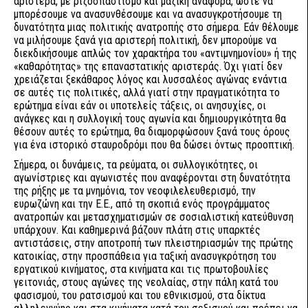
αριστερά, με ριζοσπαστισμό και μαζική αναφορά, ώστε να
μπορέσουμε να ανασυνθέσουμε και να ανασυγκροτήσουμε τη
δυνατότητα μιας πολιτικής ανατροπής στο σήμερα. Εάν θέλουμε
να μιλήσουμε ξανά για αριστερή πολιτική, δεν μπορούμε να
διεκδικήσουμε απλώς τον χαρακτήρα του «αντιμνημονίου» ή της
«καθαρότητας» της επαναστατικής αριστεράς. Όχι γιατί δεν
χρειάζεται ξεκάθαρος λόγος και λυσσαλέος αγώνας ενάντια
σε αυτές τις πολιτικές, αλλά γιατί στην πραγματικότητα το
ερώτημα είναι εάν οι υποτελείς τάξεις, οι ανησυχίες, οι
ανάγκες και η συλλογική τους αγωνία και δημιουργικότητα θα
θέσουν αυτές το ερώτημα, θα διαμορφώσουν ξανά τους όρους
για ένα ιστορικό σταυροδρόμι που θα δώσει όντως προοπτική.
Σήμερα, οι δυνάμεις, τα ρεύματα, οι συλλογικότητες, οι
αγωνίστριες και αγωνιστές που αναφέρονται στη δυνατότητα
της ρήξης με τα μνημόνια, τον νεοφιλελευθερισμό, την
ευρωζώνη και την Ε.Ε., από τη σκοπιά ενός προγράμματος
ανατροπών και μετασχηματισμών σε σοσιαλιστική κατεύθυνση
υπάρχουν. Και καθημερινά βάζουν πλάτη στις υπαρκτές
αντιστάσεις, στην αποτροπή των πλειστηριασμών της πρώτης
κατοικίας, στην προσπάθεια για ταξική ανασυγκρότηση του
εργατικού κινήματος, στα κινήματα και τις πρωτοβουλίες
γειτονιάς, στους αγώνες της νεολαίας, στην πάλη κατά του
φασισμού, του ρατσισμού και του εθνικισμού, στα δίκτυα