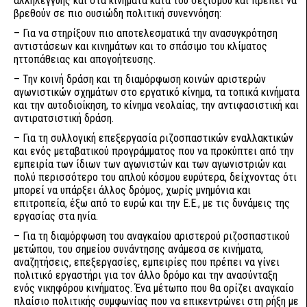
αλληλεγγύης και στα κινήματα κατά του σεξισμού και πρέπει να
βρεθούν σε πιο ουσιώδη πολιτική συνεννόηση:
– Για να στηρίξουν πιο αποτελεσματικά την ανασυγκρότηση
αντιστάσεων και κινημάτων και το σπάσιμο του κλίματος
ηττοπάθειας και απογοήτευσης.
– Την κοινή δράση και τη διαμόρφωση κοινών αριστερών
αγωνιστικών σχημάτων στο εργατικό κίνημα, τα τοπικά κινήματα
και την αυτοδιοίκηση, το κίνημα νεολαίας, την αντιφασιστική και
αντιρατσιστική δράση.
– Για τη συλλογική επεξεργασία ριζοσπαστικών εναλλακτικών
και ενός μεταβατικού προγράμματος που να προκύπτει από την
εμπειρία των ίδιων των αγωνιστών και των αγωνιστριών και
πολύ περισσότερο του απλού κόσμου ευρύτερα, δείχνοντας ότι
μπορεί να υπάρξει άλλος δρόμος, χωρίς μνημόνια και
επιτροπεία, έξω από το ευρώ και την Ε.Ε., με τις δυνάμεις της
εργασίας στα ηνία.
– Για τη διαμόρφωση του αναγκαίου αριστερού ριζοσπαστικού
μετώπου, του σημείου συνάντησης ανάμεσα σε κινήματα,
αναζητήσεις, επεξεργασίες, εμπειρίες που πρέπει να γίνει
πολιτικό εργαστήρι για τον άλλο δρόμο και την ανασύνταξη
ενός νικηφόρου κινήματος. Ένα μέτωπο που θα ορίζει αναγκαίο
πλαίσιο πολιτικής συμφωνίας που να επικεντρώνει στη ρήξη με