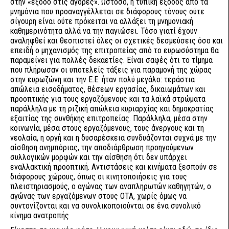
στην «έξοδο στις αγορές». Ωστόσο, η τυπική έξοδος από τα
μνημόνια που προαναγγέλλεται σε διάφορους τόνους ούτε
σίγουρη είναι ούτε πρόκειται να αλλάξει τη μνημονιακή
καθημερινότητα αλλά να την παγιώσει. Τόσο γιατί έχουν
αναληφθεί και θεσπιστεί όλες οι σχετικές δεσμεύσεις όσο και
επειδή ο μηχανισμός της επιτροπείας από το ευρωσύστημα θα
παραμείνει για πολλές δεκαετίες. Είναι σαφές ότι το τίμημα
που πλήρωσαν οι υποτελείς τάξεις για παραμονή της χώρας
στην ευρωζώνη και την Ε.Ε. ήταν πολύ μεγάλο: τεράστια
απώλεια εισοδήματος, θέσεων εργασίας, δικαιωμάτων και
προοπτικής για τους εργαζόμενους και τα λαϊκά στρώματα
παράλληλα με τη ριζική απώλεια κυριαρχίας και δημοκρατίας
εξαιτίας της συνθήκης επιτροπείας. Παράλληλα, μέσα στην
κοινωνία, μέσα στους εργαζόμενους, τους άνεργους και τη
νεολαία, η οργή και η δυσαρέσκεια συνδυάζονται συχνά με την
αίσθηση ανημπόριας, την αποδιάρθρωση προηγούμενων
συλλογικών μορφών και την αίσθηση ότι δεν υπάρχει
εναλλακτική προοπτική. Αντιστάσεις και κινήματα ξεσπούν σε
διάφορους χώρους, όπως οι κινητοποιήσεις για τους
πλειστηριασμούς, ο αγώνας των αναπληρωτών καθηγητών, ο
αγώνας των εργαζόμενων στους ΟΤΑ, χωρίς όμως να
συντονίζονται και να συνολικοποιούνται σε ένα συνολικό
κίνημα ανατροπής