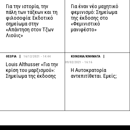
Για την ιστορία, την
Για έναν νέο μαχητικό
πάλη των τάξεων και τη
φεμινισμό: Σημείωμα
φιλοσοφία: Εκδοτικό
της έκδοσης στο
σημείωμα στην
«Φεμινιστικό
«Απάντηση στον Τζων
μανιφέστο»
Λιούις»
|
|
ΘΕΩΡΙΑ
16/12/2021 - 14:44
ΚΟΙΝΩΝΙΑ/ΚΙΝΗΜΑΤΑ
09/02/2021 - 16:16
Louis Althusser «Για την
Η Αυτοκρατορία
κρίση του μαρξισμού»:
αντεπιτίθεται. Εμείς;
Σημείωμα της έκδοσης