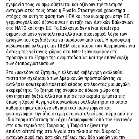
ηγεμονία τους να αμφισβητείται και οξύνουν την πίεση σε
ανταγωνιστές τους όπως η Ρωσία. Στρατηγικού χαρακτήρα
στόχος σε αυτή τη φάση των ΗΠΑ και του κυρίαρχου στην Ε.Ε.
γερμανογαλλικού άξονα είναι η ένταξη των Δυτικών Βαλκανίων
στο ΝΑΤΟ και στην Ε.Ε. Τα Βαλκάνια δεν είναι ιδιαίτερα
σημαντικά μόνο γεωπολιτικά αλλά και οικονομικά, λόγω των
αγωγών που σχεδιάζεται να περάσουν από εκεί. Η πρόσφατη
κυβερνητική αλλαγή στην ΠΓΔΜ και η πίεση των Αμερικανών για
ένταξη της γείτονος χώρας στο ΝΑΤΟ ξαναέφεραν στο
προσκήνιο το ζήτημα της ονοματοδοσίας και την επανέναρξη
των διαπραγματεύσεων.
Στο «μακεδονικό ζήτημα», η ελληνική κυβέρνηση ακολουθεί
πιστά τον σχεδιασμό των Αμερικανών προσπαθώντας να
αντλήσει εσωτερικό πολιτικό κέρδος επιλύοντας μια μεγάλη
εκκρεμότητα. Το ζήτημα της ονομασίας έδωσε χώρο στη
συντηρητική δεξιά, αλλά και πιο σε πιο ακραία τμήματα της
όπως η Χρυσή Αυγή, να διοργανώσει συλλαλητήρια τα οποία
καθορίστηκαν από ένα εθνικιστικό περιεχόμενο και
φυσιογνωμία. Την ίδια στιγμή στα ανατολικά μας, πέρα από την
ιδιαίτερη κατάσταση που έχει διαμορφωθεί από τον Ερντογάν
στο εσωτερικό της Τουρκίας, η Τουρκία οξύνει την
επιθετικότητά της στο Αιγαίο στο πλαίσιο του διαρκούς
ανταγωνισμού των αστικών τάξεων των δύο χωρών για την