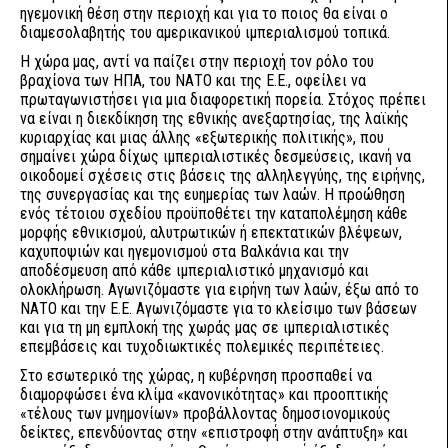
ηγεμονική θέση στην περιοχή και για το ποιος θα είναι ο
διαμεσολαβητής του αμερικανικού ιμπεριαλισμού τοπικά.
Η χώρα μας, αντί να παίζει στην περιοχή τον ρόλο του
βραχίονα των ΗΠΑ, του ΝΑΤΟ και της Ε.Ε., οφείλει να
πρωταγωνιστήσει για μια διαφορετική πορεία. Στόχος πρέπει
να είναι η διεκδίκηση της εθνικής ανεξαρτησίας, της λαϊκής
κυριαρχίας και μιας άλλης «εξωτερικής πολιτικής», που
σημαίνει χώρα δίχως ιμπεριαλιστικές δεσμεύσεις, ικανή να
οικοδομεί σχέσεις στις βάσεις της αλληλεγγύης, της ειρήνης,
της συνεργασίας και της ευημερίας των λαών. Η προώθηση
ενός τέτοιου σχεδίου προϋποθέτει την καταπολέμηση κάθε
μορφής εθνικισμού, αλυτρωτικών ή επεκτατικών βλέψεων,
καχυποψιών και ηγεμονισμού στα Βαλκάνια και την
αποδέσμευση από κάθε ιμπεριαλιστικό μηχανισμό και
ολοκλήρωση. Αγωνιζόμαστε για ειρήνη των λαών, έξω από το
ΝΑΤΟ και την Ε.Ε. Αγωνιζόμαστε για το κλείσιμο των βάσεων
και για τη μη εμπλοκή της χωράς μας σε ιμπεριαλιστικές
επεμβάσεις και τυχοδιωκτικές πολεμικές περιπέτειες.
Στο εσωτερικό της χώρας, η κυβέρνηση προσπαθεί να
διαμορφώσει ένα κλίμα «κανονικότητας» και προοπτικής
«τέλους των μνημονίων» προβάλλοντας δημοσιονομικούς
δείκτες, επενδύοντας στην «επιστροφή στην ανάπτυξη» και