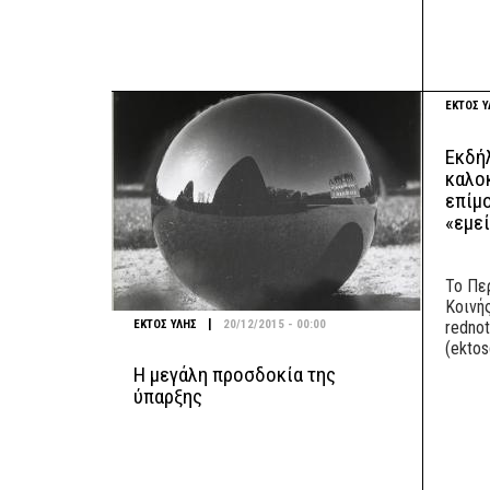
ΕΚΤΟΣ Υ
Εκδή
καλοκ
επίμ
«εμεί
To Πε
Κοινής
|
ΕΚΤΟΣ ΥΛΗΣ
20/12/2015 - 00:00
rednot
(ektos
Η μεγάλη προσδοκία της
ύπαρξης