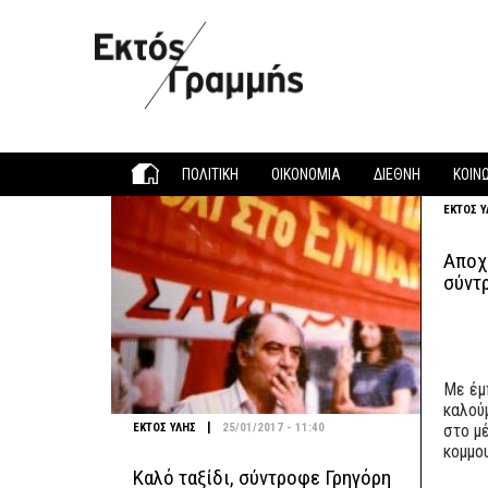
Παράκαμψη προς το κυρίως περιεχόμενο
ΠΟΛΙΤΙΚΗ
ΟΙΚΟΝΟΜΙΑ
ΔΙΕΘΝΗ
ΚΟΙΝ
ΕΚΤΟΣ Υ
Αποχ
σύντ
Με έμ
καλού
|
ΕΚΤΟΣ ΥΛΗΣ
25/01/2017 - 11:40
στο μ
κομμο
Καλό ταξίδι, σύντροφε Γρηγόρη