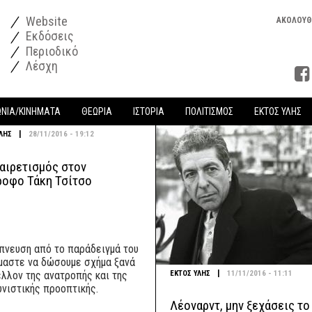
Website
ΑΚΟΛΟΥΘ
Εκδόσεις
Περιοδικό
Λέσχη
ΩΝΙΑ/ΚΙΝΗΜΑΤΑ
ΘΕΩΡΙΑ
ΙΣΤΟΡΙΑ
ΠΟΛΙΤΙΣΜΟΣ
ΕΚΤΟΣ ΥΛΗΣ
|
ΛΗΣ
28/11/2016 - 19:12
αιρετισμός στον
ροφο Τάκη Τσίτσο
πνευση από το παράδειγμά του
μαστε να δώσουμε σχήμα ξανά
|
ΕΚΤΟΣ ΥΛΗΣ
11/11/2016 - 11:11
έλλον της ανατροπής και της
υνιστικής προοπτικής.
Λέοναρντ, μην ξεχάσεις το