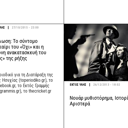
|
ΛΗΣ
27/10/2015 - 23:00
λωση: Το σύντομο
αίρι του «Όχι» και η
ονη ανακατασκευή του
ς» της ρήξης
ριοδικό για τη Διατάραξη της
 Ησυχίας (toperiodiko.gr), το
|
ΕΚΤΟΣ ΥΛΗΣ
26/12/2013 - 18:02
ebook.gr, το Εκτός Γραμμής
grammis.gr), το thecricket.gr
Νουάρ μυθιστόρημα, Ιστορί
Αριστερά