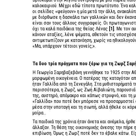
καλοκαιριού. Μέχρι εδώ τίποτα πρωτότυπο. Ένα κα
οι σελίδες «φεύγουν» η μία μετά την άλλη, ανακαλύ
με διόρθωσε η δασκάλα των γαλλικών και δεν έκανα
είναι σαν τους άλλους συγγραφείς. Οι πρωταγωνιστέ
όχι τα καλά παιδάκια της θείας Λένας
[1]
. Με τον α
κάνουν αταξίες, λένε ψέματα, αθετούν τις υποσχέσει
αντιμετωπίζουν με κατανόηση, χωρίς να ηθικολογού
«Μα, υπάρχουν τέτοιοι γονείς;».
Τα δυο τρία πράγματα που ξέρω για τη Ζωρζ Σαρ
Η Γεωργία Σαρηβαξεβάνη γεννήθηκε το 1925 στην Αθ
μορφωμένη οικογένεια. Ο πατέρας της καταγόταν από
ήταν Γαλλίδα από τη Σενεγάλη. Στα μυθιστορήματά τ
περισσότερα, η Ζωρζ, ως Ζωή Αϊβαλιώτη, παρουσιάζ
της, αυστηρό, απόμακρο και κάπως στρυφνό, και τη μ
«Γαλλίδα» που ποτέ δεν μπόρεσε να προσαρμοστεί 
μέσα στην υποταγή και τη σιωπή, αλλά ήθελε οι κόρ
μοίρα...
Τα παιδικά της χρόνια ήταν άνετα και ανέμελα, ήρθ
άλλαξαν. Τη θέση της οικονομικής άνεσης την πήρε 
επιβίωση. Όμως η Ζωρζ ποτέ δεν το έβαλε κάτω. Είχ