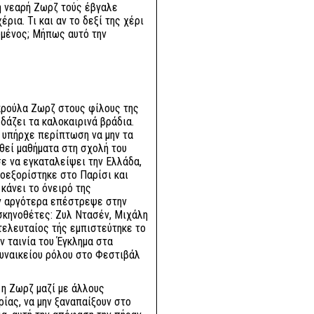
ά η νεαρή Ζωρζ τούς έβγαλε
έρια. Τι και αν το δεξί της χέρι
μένος; Μήπως αυτό την
ικρούλα Ζωρζ στους φίλους της
δάζει τα καλοκαιρινά βράδια.
ν υπήρχε περίπτωση να μην τα
θεί μαθήματα στη σχολή του
σε να εγκαταλείψει την Ελλάδα,
τοεξορίστηκε στο Παρίσι και
 κάνει το όνειρό της
ταν αργότερα επέστρεψε στην
σκηνοθέτες: Ζυλ Ντασέν, Μιχάλη
τελευταίος τής εμπιστεύτηκε το
ν ταινία του Έγκλημα στα
γυναικείου ρόλου στο Φεστιβάλ
 η Ζωρζ μαζί με άλλους
ίας, να μην ξαναπαίξουν στο