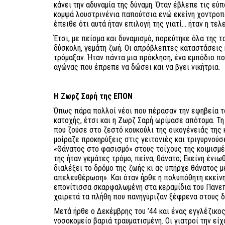
κάνει την αδυναμία της δύναμη. Όταν έβλεπε τις εύ
κομψά λουστρινένια παπούτσια ενώ εκείνη χοντροπ
έπειθε ότι αυτά ήταν επιλογή της γιατί… ήταν η τελ
Έτσι, με πείσμα και δυναμισμό, πορεύτηκε όλα της τ
δύσκολη, γεμάτη ζωή. Οι απρόβλεπτες καταστάσεις 
τρόμαξαν. Ήταν πάντα μια πρόκληση, ένα εμπόδιο π
αγώνας που έπρεπε να δώσει και να βγει νικήτρια.
Η Ζωρζ Σαρή της ΕΠΟΝ
Όπως πάρα πολλοί νέοι που πέρασαν την εφηβεία τ
κατοχής, έτσι και η Ζωρζ Σαρή ωρίμασε απότομα. Τη
που ζούσε στο ζεστό κουκούλι της οικογένειάς της 
μοίραζε προκηρύξεις στις γειτονιές και τριγυρνού
«Θάνατος στο φασισμό» στους τοίχους της κοιμισμέν
της ήταν γεμάτες τρόμο, πείνα, θάνατο; Εκείνη ένιω
διαλέξει το δρόμο της ζωής κι ας υπήρχε θάνατος μέ
απελευθέρωση». Και όταν ήρθε η πολυπόθητη εκείνη
επονίτισσα σκαρφαλωμένη στα κεραμίδια του Πανεπι
χαιρετά τα πλήθη που πανηγύριζαν ξέφρενα στους 
Μετά ήρθε ο Δεκέμβρης του ’44 και ένας εγγλέζικο
νοσοκομείο βαριά τραυματισμένη. Οι γιατροί την είχ