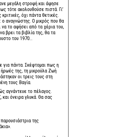
κανε μεγάλη στροφή και άφησε
ως τότε ακολουθούσε πιστά. Γι’
 κριτικές, όχι πάντα θετικές.
ς: ο αναγνώστης. Ο μικρός που θα
 να το αφήσει από τα χέρια του,
να βρει τα βιβλία της, θα τα
γουστο του 1970…
σε για πάντα. Σκέφτομαι πως η
 ήρωές της, τη μικρούλα Ζωή
βάστηκαν οι τρεις τους στη
ένη τους Βαγία.
ώς αγνάντευε το πέλαγος.
 και όνειρα γλυκά. Θα σας
 παρουσιάστρια της
άκια».