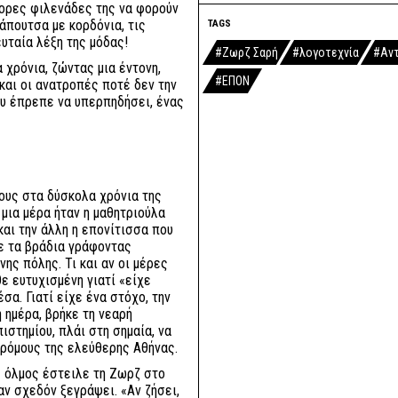
πορες φιλενάδες της να φορούν
άπουτσα με κορδόνια, τις
TAGS
ευταία λέξη της μόδας!
#Ζωρζ Σαρή
#λογοτεχνία
#Αν
α χρόνια, ζώντας μια έντονη,
#ΕΠΟΝ
και οι ανατροπές ποτέ δεν την
ου έπρεπε να υπερπηδήσει, ένας
ους στα δύσκολα χρόνια της
 μια μέρα ήταν η μαθητριούλα
και την άλλη η επονίτισσα που
σε τα βράδια γράφοντας
ης πόλης. Τι και αν οι μέρες
θε ευτυχισμένη γιατί «είχε
σα. Γιατί είχε ένα στόχο, την
 ημέρα, βρήκε τη νεαρή
στημίου, πλάι στη σημαία, να
δρόμους της ελεύθερης Αθήνας.
ς όλμος έστειλε τη Ζωρζ στο
αν σχεδόν ξεγράψει. «Αν ζήσει,