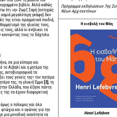
λογραμμένο βιβλίο. Αλλά καθώς
Πρόγραμμα εκδηλώσεων 7ης Συ
πτω ότι «η» Ζωρζ Σαρή (ευτυχώς
Νέων Αρχιτεκτόνων
 καμιά μεγαλύτερη γκάφα) δεν
ς της είναι πραγματικά παιδιά,
Η εισβολή του Μάη
υθορμητισμό της ηλικίας τους,
ς τους, αλλά οι ενήλικοι τα
ν κουνώντας τους το δάχτυλο.
ή
ήνα, σε μια εύπορη και
 το Αϊβαλί και η μητέρα της
ης, αυτοβιογραφικά τα
ει τους γονείς της• τον πατέρα
ητέρα της, τη γλυκιά Έμμα
[2]
, τη
στην Ελλάδα, που έζησε πάντα
ες της να έχουν διαφορετική
ε όμως ο πόλεμος και όλα
η φτώχια και ο αγώνας για την
Henri Lefebvre
ε μια μοναδική ικανότητα να