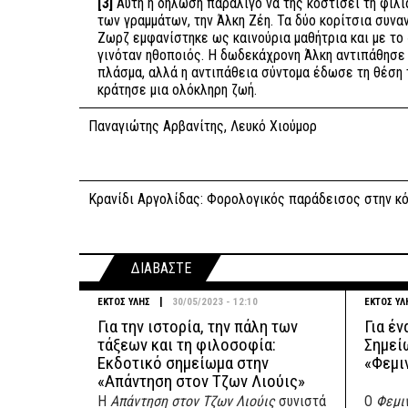
[3]
Αυτή η δήλωση παραλίγο να της κοστίσει τη φιλία
των γραμμάτων, την Άλκη Ζέη. Τα δύο κορίτσια συνα
Ζωρζ εμφανίστηκε ως καινούρια μαθήτρια και με το
γινόταν ηθοποιός. Η δωδεκάχρονη Άλκη αντιπάθησε
πλάσμα, αλλά η αντιπάθεια σύντομα έδωσε τη θέση 
κράτησε μια ολόκληρη ζωή.
Παναγιώτης Αρβανίτης, Λευκό Χιούμορ
Κρανίδι Αργολίδας: Φορολογικός παράδεισος στην κ
ΔΙΑΒΑΣΤΕ
|
ΕΚΤΟΣ ΥΛΗΣ
30/05/2023 - 12:10
ΕΚΤΟΣ ΥΛ
Για την ιστορία, την πάλη των
Για έν
τάξεων και τη φιλοσοφία:
Σημεί
Εκδοτικό σημείωμα στην
«Φεμι
«Απάντηση στον Τζων Λιούις»
Η
Απάντηση στον Τζων Λιούις
συνιστά
Ο
Φεμιν