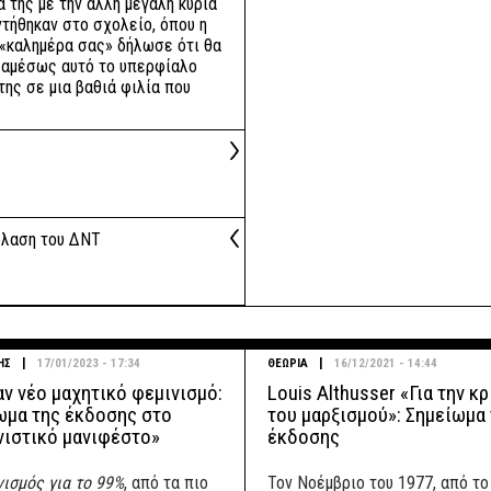
 της με την άλλη μεγάλη κυρία
ντήθηκαν στο σχολείο, όπου η
 «καλημέρα σας» δήλωσε ότι θα
 αμέσως αυτό το υπερφίαλο
της σε μια βαθιά φιλία που
όλαση του ΔΝΤ
|
|
ΗΣ
17/01/2023 - 17:34
ΘΕΩΡΙΑ
16/12/2021 - 14:44
αν νέο μαχητικό φεμινισμό:
Louis Althusser «Για την κ
ωμα της έκδοσης στο
του μαρξισμού»: Σημείωμα
νιστικό μανιφέστο»
έκδοσης
ισμός για το 99%
, από τα πιο
Τον Νοέμβριο του 1977, από το