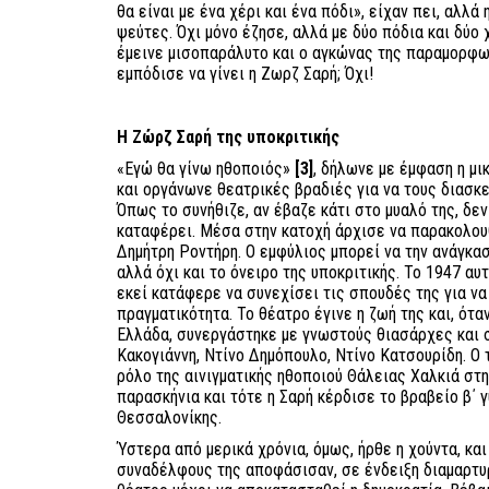
θα είναι με ένα χέρι και ένα πόδι», είχαν πει, αλλ
ψεύτες. Όχι μόνο έζησε, αλλά με δύο πόδια και δύο χ
έμεινε μισοπαράλυτο και ο αγκώνας της παραμορφω
εμπόδισε να γίνει η Ζωρζ Σαρή; Όχι!
Η Ζώρζ Σαρή της υποκριτικής
«Εγώ θα γίνω ηθοποιός»
[3]
, δήλωνε με έμφαση η μ
και οργάνωνε θεατρικές βραδιές για να τους διασκε
Όπως το συνήθιζε, αν έβαζε κάτι στο μυαλό της, δε
καταφέρει. Μέσα στην κατοχή άρχισε να παρακολου
Δημήτρη Ροντήρη. Ο εμφύλιος μπορεί να την ανάγκα
αλλά όχι και το όνειρο της υποκριτικής. Το 1947 αυ
εκεί κατάφερε να συνεχίσει τις σπουδές της για να
πραγματικότητα. Το θέατρο έγινε η ζωή της και, ό
Ελλάδα, συνεργάστηκε με γνωστούς θιασάρχες και 
Κακογιάννη, Ντίνο Δημόπουλο, Ντίνο Κατσουρίδη. Ο 
ρόλο της αινιγματικής ηθοποιού Θάλειας Χαλκιά στη
παρασκήνια και τότε η Σαρή κέρδισε το βραβείο β΄ 
Θεσσαλονίκης.
Ύστερα από μερικά χρόνια, όμως, ήρθε η χούντα, και
συναδέλφους της αποφάσισαν, σε ένδειξη διαμαρτυρ