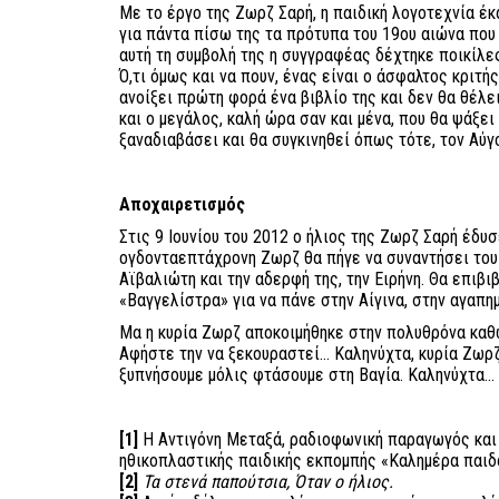
Με το έργο της Ζωρζ Σαρή, η παιδική λογοτεχνία έ
για πάντα πίσω της τα πρότυπα του 19ου αιώνα που 
αυτή τη συμβολή της η συγγραφέας δέχτηκε ποικίλες
Ό,τι όμως και να πουν, ένας είναι ο άσφαλτος κριτή
ανοίξει πρώτη φορά ένα βιβλίο της και δεν θα θέλει
και ο μεγάλος, καλή ώρα σαν και μένα, που θα ψάξει 
ξαναδιαβάσει και θα συγκινηθεί όπως τότε, τον Αύ
Αποχαιρετισμός
Στις 9 Ιουνίου του 2012 ο ήλιος της Ζωρζ Σαρή έδυ
ογδονταεπτάχρονη Ζωρζ θα πήγε να συναντήσει του
Αϊβαλιώτη και την αδερφή της, την Ειρήνη. Θα επιβι
«Βαγγελίστρα» για να πάνε στην Αίγινα, στην αγαπημ
Μα η κυρία Ζωρζ αποκοιμήθηκε στην πολυθρόνα καθ
Αφήστε την να ξεκουραστεί… Καληνύχτα, κυρία Ζωρζ,
ξυπνήσουμε μόλις φτάσουμε στη Βαγία. Καληνύχτα…
[1]
Η Αντιγόνη Μεταξά, ραδιοφωνική παραγωγός και
ηθικοπλαστικής παιδικής εκπομπής «Καλημέρα παιδ
[2]
Τα στενά παπούτσια, Όταν ο ήλιος.