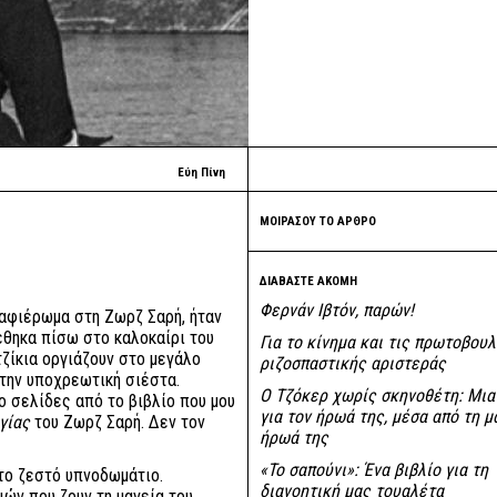
Εύη Πίνη
ΜΟΙΡΑΣΟΥ ΤΟ ΑΡΘΡΟ
ΔΙΑΒΑΣΤΕ ΑΚΟΜΗ
Φερνάν Ιβτόν, παρών!
 αφιέρωμα στη Ζωρζ Σαρή, ήταν
έθηκα πίσω στο καλοκαίρι του
Για το κίνημα και τις πρωτοβουλ
ζίκια οργιάζουν στο μεγάλο
ριζοσπαστικής αριστεράς
 την υποχρεωτική σιέστα.
Ο Τζόκερ χωρίς σκηνοθέτη: Μια 
ο σελίδες από το βιβλίο που μου
για τον ήρωά της, μέσα από τη μ
γίας
του Ζωρζ Σαρή. Δεν τον
ήρωά της
«Το σαπούνι»: Ένα βιβλίο για τη
το ζεστό υπνοδωμάτιο.
διανοητική μας τουαλέτα
ιών που ζουν τη μαγεία του