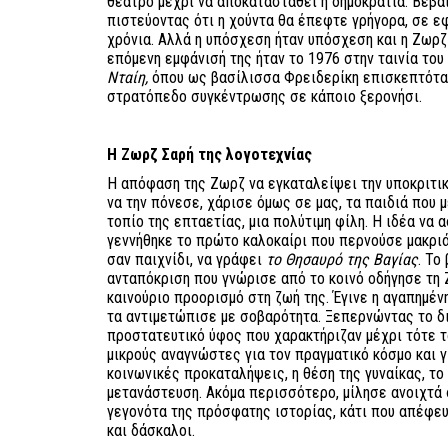
θέατρο μέχρι να αποκατασταθεί η δημοκρατία. Βέβα
πιστεύοντας ότι η χούντα θα έπεφτε γρήγορα, σε ε
χρόνια. Αλλά η υπόσχεση ήταν υπόσχεση και η Ζωρζ
επόμενη εμφάνισή της ήταν το 1976 στην ταινία το
Νταίη,
όπου ως βασίλισσα Φρειδερίκη επισκεπτόταν
στρατόπεδο συγκέντρωσης σε κάποιο ξερονήσι.
Η Ζωρζ Σαρή της λογοτεχνίας
Η απόφαση της Ζωρζ να εγκαταλείψει την υποκριτικ
να την πόνεσε, χάρισε όμως σε μας, τα παιδιά που
τοπίο της επταετίας, μια πολύτιμη φίλη. Η ιδέα να 
γεννήθηκε το πρώτο καλοκαίρι που περνούσε μακριά
σαν παιχνίδι, να γράφει
το Θησαυρό της Βαγίας
. Το
ανταπόκριση που γνώρισε από το κοινό οδήγησε τη 
καινούριο προορισμό στη ζωή της. Έγινε η αγαπημέν
τα αντιμετώπισε με σοβαρότητα. Ξεπερνώντας το δι
προστατευτικό ύφος που χαρακτήριζαν μέχρι τότε τα
μικρούς αναγνώστες για τον πραγματικό κόσμο και 
κοινωνικές προκαταλήψεις, η θέση της γυναίκας, το 
μετανάστευση. Ακόμα περισσότερο, μίλησε ανοιχτά
γεγονότα της πρόσφατης ιστορίας, κάτι που απέφευ
και δάσκαλοι.