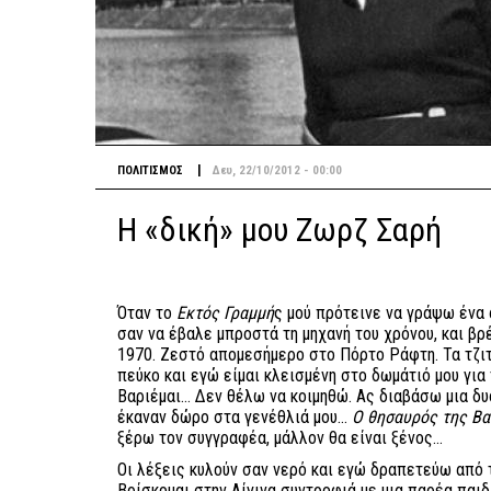
|
ΠΟΛΙΤΙΣΜΟΣ
Δευ, 22/10/2012 - 00:00
Η «δική» μου Ζωρζ Σαρή
Όταν το
Εκτός Γραμμή
ς μού πρότεινε να γράψω ένα
σαν να έβαλε μπροστά τη μηχανή του χρόνου, και βρ
1970. Ζεστό απομεσήμερο στο Πόρτο Ράφτη. Τα τζιτ
πεύκο και εγώ είμαι κλεισμένη στο δωμάτιό μου για
Βαριέμαι… Δεν θέλω να κοιμηθώ. Ας διαβάσω μια δυ
έκαναν δώρο στα γενέθλιά μου…
Ο
θησαυρός της Βα
ξέρω τον συγγραφέα, μάλλον θα είναι ξένος…
Οι λέξεις κυλούν σαν νερό και εγώ δραπετεύω από 
Βρίσκομαι στην Αίγινα συντροφιά με μια παρέα παιδ