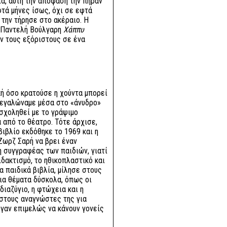
ια, αυτή την απόφαση την πήραν
φτά μήνες ίσως, όχι σε εφτά
 την τήρησε στο ακέραιο. Η
υ Παντελή Βούλγαρη
Χάππυ
 τους εξόριστους σε ένα
ή όσο κρατούσε η χούντα μπορεί
 μεγαλώναμε μέσα στο «άνυδρο»
ασχοληθεί με το γράψιμο
 από το θέατρο. Τότε άρχισε,
 βιβλίο εκδόθηκε το 1969 και η
Ζωρζ Σαρή να βρει έναν
η συγγραφέας των παιδιών, γιατί
δακτισμό, το ηθικοπλαστικό και
 παιδικά βιβλία, μίλησε στους
για θέματα δύσκολα, όπως οι
διαζύγιο, η φτώχεια και η
 στους αναγνώστες της για
γαν επιμελώς να κάνουν γονείς