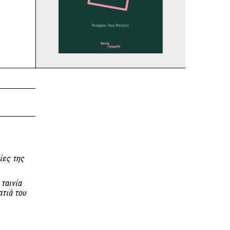
ίες της
ταινία
ατιά του