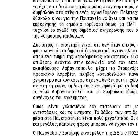
αστειεύεστε…». Πόσο δύσκολο θα ήταν η ΕΡΤ και η 
να έχουν το δικό τους χώρο μέσα στον εορτασμό, ν
συμβάλουν στο στίγμα ενός αγωνιζόμενου Πολυτεχ
δύσκολο είναι για την Πρυτανεία να βγει και να π
κυβέρνησης τα δημόσια ιδρύματα όπως τα ΕΜΠ 
τεχνικά το αγαθό της δημόσιας ενημέρωσης που δ
της «δημόσιας παιδείας»;
Δυστυχώς, η απάντηση είναι ότι δεν ήταν απλώς 
φυσιολογικά ακαδημαϊκά δημοκρατικά αντανακλαστ
όπου ένα τμήμα της «ακαδημαϊκής κοινότητας» εί
επίθεσης ενάντια στην κοινωνία: από τον εκτ
εκπαίδευσης Αρβανιτόπουλο μέχρι το Στουρνάρ
προσκήνιο Καραβίτη, πλήθος «συνάδελφοι» πανε
χειρότερο και κυνικότερο έχει να δείξει αυτή η χώ
σε όλη τη χώρα, τη δική τους «συμφωνία με το διά
το νόμο Αρβανιτόπουλου και τα Συμβούλια Ιδρύμ
συνένοχες του εγκλήματος.
Όμως, είναι γελασμένοι εάν πιστεύουν ότι 
αντιστάσεις και τα κινήματα. Το βάθος των αντιδ
μέσα στα Πανεπιστήμια είναι πολύ μεγαλύτερο. Οι 
και μεγάλες, κάποιες φορές μπορούν να έχουν τον τ
Ο Παναγιώτης Σωτήρης είναι μέλος της ΔΕ της ΠΟ