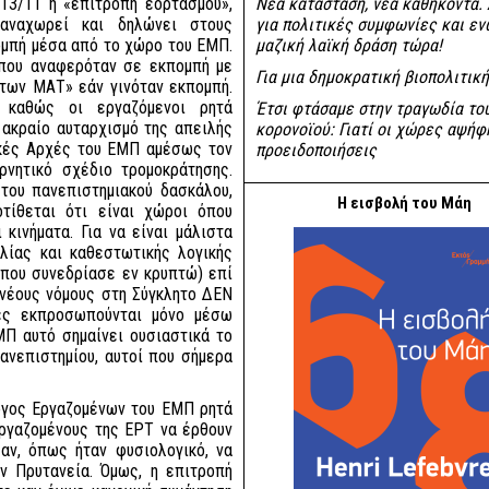
 13/11 η «επιτροπή εορτασμού»,
Νέα κατάσταση, νέα καθήκοντα.
αναχωρεί και δηλώνει στους
για πολιτικές συμφωνίες και εν
ομπή μέσα από το χώρο του ΕΜΠ.
μαζική λαϊκή δράση τώρα!
 που αναφερόταν σε εκπομπή με
Για μια δημοκρατική βιοπολιτική
 των ΜΑΤ» εάν γινόταν εκπομπή.
 καθώς οι εργαζόμενοι ρητά
Έτσι φτάσαμε στην τραγωδία το
 ακραίο αυταρχισμό της απειλής
κορονοϊού: Γιατί οι χώρες αψήφ
ικές Αρχές του ΕΜΠ αμέσως τον
προειδοποιήσεις
ρνητικό σχέδιο τρομοκράτησης.
 του πανεπιστημιακού δασκάλου,
Η εισβολή του Μάη
τίθεται ότι είναι χώροι όπου
κινήματα. Για να είναι μάλιστα
ιλίας και καθεστωτικής λογικής
(που συνεδρίασε εν κρυπτώ) επί
 νέους νόμους στη Σύγκλητο ΔΕΝ
τες εκπροσωπούνται μόνο μέσω
Π αυτό σημαίνει ουσιαστικά το
ανεπιστημίου, αυτοί που σήμερα
λογος Εργαζομένων του ΕΜΠ ρητά
ργαζομένους της ΕΡΤ να έρθουν
αν, όπως ήταν φυσιολογικό, να
ν Πρυτανεία. Όμως, η επιτροπή