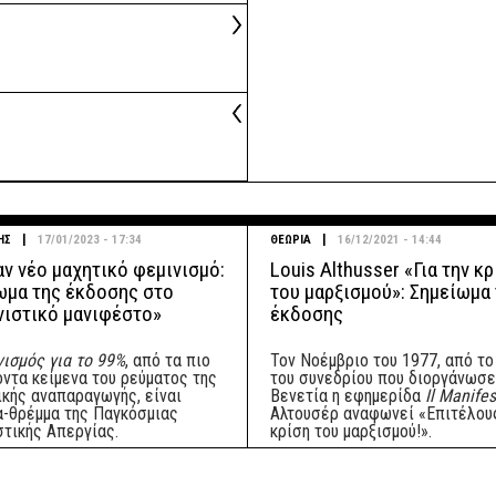
|
|
ΗΣ
17/01/2023 - 17:34
ΘΕΩΡΙΑ
16/12/2021 - 14:44
αν νέο μαχητικό φεμινισμό:
Louis Althusser «Για την κ
ωμα της έκδοσης στο
του μαρξισμού»: Σημείωμα
νιστικό μανιφέστο»
έκδοσης
ισμός για το 99%
, από τα πιο
Τον Νοέμβριο του 1977, από το
οντα κείμενα του ρεύματος της
του συνεδρίου που διοργάνωσε
ικής αναπαραγωγής, είναι
Βενετία η εφημερίδα
Il Manife
α-θρέμμα της Παγκόσμιας
Αλτουσέρ αναφωνεί «Επιτέλους
στικής Απεργίας.
κρίση του μαρξισμού!».