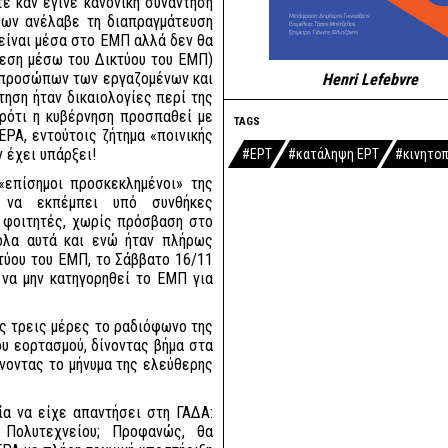
ε καν έγινε κανονική συνάντηση
εων ανέλαβε τη διαπραγμάτευση
είναι μέσα στο ΕΜΠ αλλά δεν θα
δεση μέσω του Δικτύου του ΕΜΠ)
εκπροσώπων των εργαζομένων και
Henri Lefebvre
τηση ήταν δικαιολογίες περί της
αρότι η κυβέρνηση προσπαθεί με
TAGS
ΡΑ, εντούτοις ζήτημα «ποινικής
 έχει υπάρξει!
#ΕΡΤ
#κατάληψη ΕΡΤ
#κινητοπ
«επίσημοι προσκεκλημένοι» της
, να εκπέμπει υπό συνθήκες
 φοιτητές, χωρίς πρόσβαση στο
 όλα αυτά και ενώ ήταν πλήρως
τύου του ΕΜΠ, το Σάββατο 16/11
να μην κατηγορηθεί το ΕΜΠ για
ις τρεις μέρες το ραδιόφωνο της
ου εορτασμού, δίνοντας βήμα στα
νοντας το μήνυμα της ελεύθερης
ία να είχε απαντήσει στη ΓΑΔΑ:
Πολυτεχνείου; Προφανώς, θα