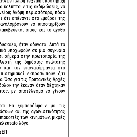
ΕΡΑ με πλήρη τεχνική υποστήριξη
α καλύπτουν τις εκδηλώσεις, να
νείου; Ακόμη περισσότερο, πόσο
ει ότι απέναντι στο «μαύρο» της
αναλαμβάνουν να υποστηρίξουν
ιακυβεύεται όπως και το αγαθό
δύσκολο, ήταν αδύνατο. Αυτά τα
ικά υποχωρούν σε μια συγκυρία
ναι σήμερα στην πρωτοπορία της
ελεστή της δημόσιας ανώτατης
α και τον επανακάμψαντα στο
πιστημιακοί εκπροσωπούν ό,τι
ρα. Όσο για τις Πρυτανικές Αρχές
βολο» την έκαναν όταν δέχτηκαν
ατος, με αποτέλεσμα να γίνουν
έτσι θα ξεμπερδέψουν με τις
ράσεων και της αγωνιστικότητας
αποκοτιές των κινημάτων, μικρές
ελευταίο λόγο.
ΣΔΕΠ