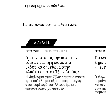
Τι γεύση έχεις συνάδελφε;
Για της γενιάς μας τα πολυτεχνεία...
ΔΙΑΒΑΣΤΕ
|
ΕΚΤΟΣ ΥΛΗΣ
30/05/2023 - 12:10
ΕΚΤΟΣ ΥΛ
Για την ιστορία, την πάλη των
Για έν
τάξεων και τη φιλοσοφία:
Σημεί
Εκδοτικό σημείωμα στην
«Φεμι
«Απάντηση στον Τζων Λιούις»
Η
Απάντηση στον Τζων Λιούις
συνιστά
Ο
Φεμιν
πριν απ’ όλα μια εξαιρετική εισαγωγή
σημαίν
στον μαρξισμό του Αλτουσέρ, ένα
κοινων
αλτουσεριανό
μανιφέστο
.
γέννημ
Φεμινι