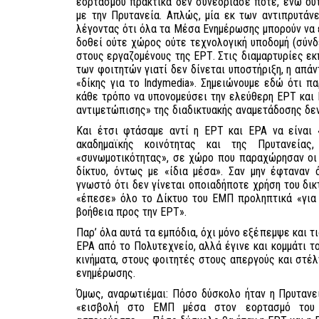
εορτασμού πρακτικά δεν συνεδρίασε ποτέ, ενώ ούτ
με την Πρυτανεία. Απλώς, μία εκ των αντιπρυτάν
λέγοντας ότι όλα τα Μέσα Ενημέρωσης μπορούν να 
δοθεί ούτε χώρος ούτε τεχνολογική υποδομή (σύν
στους εργαζομένους της ΕΡΤ. Στις διαμαρτυρίες 
των φοιτητών γιατί δεν δίνεται υποστήριξη, η απάν
«δίκης για το Indymedia». Σημειώνουμε εδώ ότι π
κάθε τρόπο να υπονομεύσει την ελεύθερη ΕΡΤ και Ε
αντιμετώπισης» της διαδικτυακής αναμετάδοσης δεν
Και έτσι φτάσαμε αντί η ΕΡΤ και ΕΡΑ να είναι 
ακαδημαϊκής κοινότητας και της Πρυτανείας
«συνωμοτικότητας», σε χώρο που παραχώρησαν οι
δίκτυο, όντως με «ίδια μέσα». Σαν μην έφταναν
γνωστό ότι δεν γίνεται οποιαδήποτε χρήση του δικ
«έπεσε» όλο το Δίκτυο του ΕΜΠ προληπτικά «για 
βοήθεια προς την ΕΡΤ».
Παρ’ όλα αυτά τα εμπόδια, όχι μόνο εξέπεμψε και τ
ΕΡΑ από το Πολυτεχνείο, αλλά έγινε και κομμάτι τ
κινήματα, στους φοιτητές στους απεργούς και στέλ
ενημέρωσης.
Όμως, αναρωτιέμαι: Πόσο δύσκολο ήταν η Πρυτανε
«εισβολή στο ΕΜΠ μέσα στον εορτασμό του 