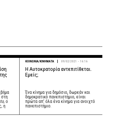
|
ΚΟΙΝΩΝΙΑ/ΚΙΝΗΜΑΤΑ
09/02/2021 - 16:16
ρίση
Η Αυτοκρατορία αντεπιτίθεται.
 της
Εμείς;
 βήμα
Ένα κίνημα για δημόσιο, δωρεάν και
 στη
δημοκρατικό πανεπιστήμιο, είναι
sto
, ο
πρώτα απ’ όλα ένα κίνημα για ανοιχτό
, η
πανεπιστήμιο.