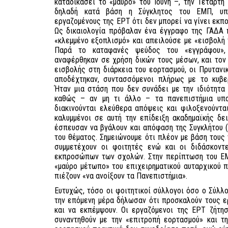
καταδικάσει το «μαύρο» του Ιούνη –, την Τετάρτη
δηλαδή κατά βάση η Σύγκλητος του ΕΜΠ, υπ
εργαζομένους της ΕΡΤ ότι δεν μπορεί να γίνει εκπ
Ως δικαιολογία πρόβαλαν ένα έγγραφο της ΓΑΔΑ
«κλεμμένο εξοπλισμό» και απειλούσε με «εισβολή
Παρά το καταφανές ψεύδος του «εγγράφου»,
αναφέρθηκαν σε χρήση δικών τους μέσων, και τον
εισβολής στη διάρκεια του εορτασμού, οι Πρυταν
αποδέχτηκαν, συντασσόμενοι πλήρως με το κυβε
Ήταν μια στάση που δεν συνάδει με την ιδιότητα
καθώς – αν μη τι άλλο – τα πανεπιστήμια υπο
διακινούνται ελεύθερα απόψεις και φιλοξενούνται 
καλυμμένοι σε αυτή την επίδειξη ακαδημαϊκής δε
έσπευσαν να βγάλουν και απόφαση της Συγκλήτου 
του θέματος. Σημειώνουμε ότι πλέον με βάση τους
συμμετέχουν οι φοιτητές ενώ και οι διδάσκον
εκπροσώπων των σχολών. Στην περίπτωση του ΕΜ
«μαύρο μέτωπο» του επιχειρηματικού αυταρχικού π
πιέζουν «να ανοίξουν τα Πανεπιστήμια».
Ευτυχώς, τόσο οι φοιτητικοί σύλλογοι όσο ο Σύλ
την επόμενη μέρα δήλωσαν ότι προσκαλούν τους ε
και να εκπέμψουν. Οι εργαζόμενοι της ΕΡΤ ζήτησ
συναντηθούν με την «επιτροπή εορτασμού» και τη