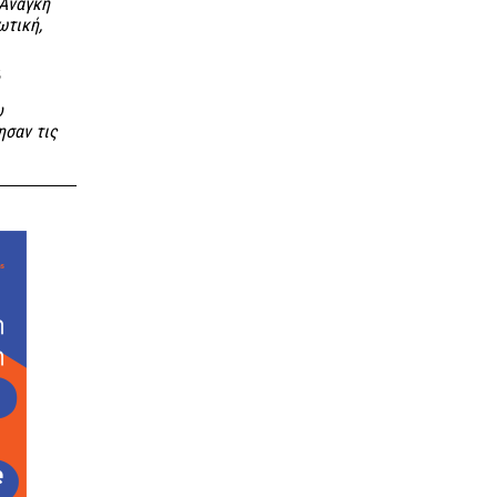
 Ανάγκη
ωτική,
υ
ησαν τις