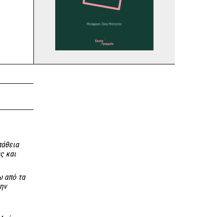
πάθεια
ς και
ω από τα
ην