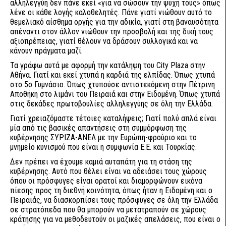
αλληλεγγύη δεν πάνε εκεί «για να σώσουν την ψυχή τους» όπως
λένε οι κάθε λογής καλοθελητές. Πάνε γιατί νιώθουν αυτό το
θεμελιακό αίσθημα οργής για την αδικία, γιατί στη βαναυσότητα
απέναντι στον άλλον νιώθουν την προσβολή και της δική τους
αξιοπρέπειας, γιατί θέλουν να δράσουν συλλογικά και να
κάνουν πράγματα μαζί.
Τα γράφω αυτά με αφορμή την κατάληψη του City Plaza στην
Αθήνα. Γιατί και εκεί χτυπά η καρδιά της ελπίδας. Όπως χτυπά
στο 5ο Γυμνάσιο. Όπως χτυπούσε αντιστεκόμενη στην Πέτρινη
Αποθήκη στο λιμάνι του Πειραιά και στην Ειδομένη. Όπως χτυπά
στις δεκάδες πρωτοβουλίες αλληλεγγύης σε όλη την Ελλάδα.
Γιατί χρειαζόμαστε τέτοιες καταλήψεις; Γιατί πολύ απλά είναι
μία από τις βασικές απαντήσεις στη συμμόρφωση της
κυβέρνησης ΣΥΡΙΖΑ-ΑΝΕΛ με την Ευρώπη-φρούριο και το
μνημείο κυνισμού που είναι η συμφωνία Ε.Ε. και Τουρκίας.
Δεν πρέπει να έχουμε καμιά αυταπάτη για τη στάση της
κυβέρνησης. Αυτό που θέλει είναι να αδειάσει τους χώρους
όπου οι πρόσφυγες είναι ορατοί και διαμορφώνουν εικόνα
πίεσης προς τη διεθνή κοινότητα, όπως ήταν η Ειδομένη και ο
Πειραιάς, να διασκορπίσει τους πρόσφυγες σε όλη την Ελλάδα
σε στρατόπεδα που θα μπορούν να μετατραπούν σε χώρους
κράτησης για να μεθοδευτούν οι μαζικές απελάσεις, που είναι ο