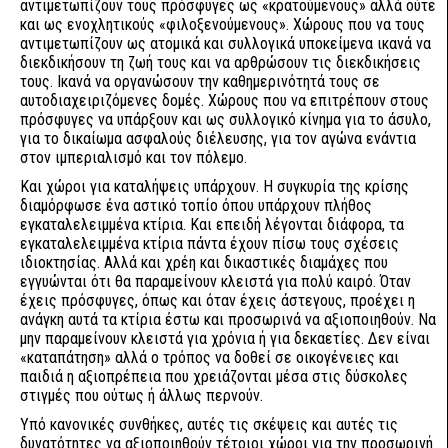
αντιμετωπίζουν τους πρόσφυγες ως «κρατούμενους» αλλά ούτε
και ως ενοχλητικούς «φιλοξενούμενους». Χώρους που να τους
αντιμετωπίζουν ως ατομικά και συλλογικά υποκείμενα ικανά να
διεκδικήσουν τη ζωή τους και να αρθρώσουν τις διεκδικήσεις
τους. Ικανά να οργανώσουν την καθημερινότητά τους σε
αυτοδιαχειριζόμενες δομές. Χώρους που να επιτρέπουν στους
πρόσφυγες να υπάρξουν και ως συλλογικό κίνημα για το άσυλο,
για το δικαίωμα ασφαλούς διέλευσης, για τον αγώνα ενάντια
στον ιμπεριαλισμό και τον πόλεμο.
Και χώροι για καταλήψεις υπάρχουν. Η συγκυρία της κρίσης
διαμόρφωσε ένα αστικό τοπίο όπου υπάρχουν πλήθος
εγκαταλελειμμένα κτίρια. Και επειδή λέγονται διάφορα, τα
εγκαταλελειμμένα κτίρια πάντα έχουν πίσω τους σχέσεις
ιδιοκτησίας. Αλλά και χρέη και δικαστικές διαμάχες που
εγγυώνται ότι θα παραμείνουν κλειστά για πολύ καιρό. Όταν
έχεις πρόσφυγες, όπως και όταν έχεις άστεγους, προέχει η
ανάγκη αυτά τα κτίρια έστω και προσωρινά να αξιοποιηθούν. Να
μην παραμείνουν κλειστά για χρόνια ή για δεκαετίες. Δεν είναι
«καταπάτηση» αλλά ο τρόπος να δοθεί σε οικογένειες και
παιδιά η αξιοπρέπεια που χρειάζονται μέσα στις δύσκολες
στιγμές που ούτως ή άλλως περνούν.
Υπό κανονικές συνθήκες, αυτές τις σκέψεις και αυτές τις
δυνατότητες να αξιοποιηθούν τέτοιοι χώροι για την προσωρινή