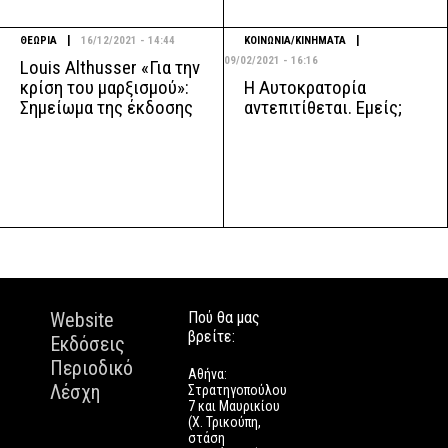
|
|
ΘΕΩΡΙΑ
16/12/2021 - 14:44
ΚΟΙΝΩΝΙΑ/ΚΙΝΗΜΑΤΑ
09/02/2021 - 16:16
Louis Althusser «Για την
Η Αυτοκρατορία
κρίση του μαρξισμού»:
αντεπιτίθεται. Εμείς;
Σημείωμα της έκδοσης
Website
Πού θα μας
βρείτε:
Εκδόσεις
Περιοδικό
Αθήνα:
Λέσχη
Στρατηγοπούλου
7 και Μαυρικίου
(Χ. Τρικούπη,
στάση