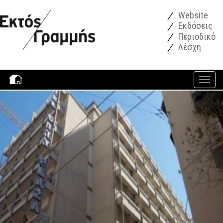
Παράκαμψη προς το κυρίως περιεχόμενο
Website
Εκδόσεις
Περιοδικό
Λέσχη
Toggle
navigati