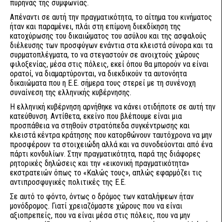
πυρήνας της συμφωνίας.
Απέναντι σε αυτή την πραγματικότητα, το αίτημα του κινήματος
ήταν και παραμένει, πλάι στη επίμονη διεκδίκηση της
κατοχύρωσης του δικαιώματος του ασύλου και της ασφαλούς
διέλευσης των προσφύγων ενάντια στα κλειστά σύνορα και τα
συρματοπλέγματα, το να στεγαστούν σε ανοιχτούς χώρους
φιλοξενίας, μέσα στις πόλεις, εκεί όπου θα μπορούν να είναι
ορατοί, να διαμαρτύρονται, να διεκδικούν τα αυτονόητα
δικαιώματα που η Ε.Ε. σήμερα τους στερεί με τη συνένοχη
συναίνεση της ελληνικής κυβέρνησης.
Η ελληνική κυβέρνηση αρνήθηκε να κάνει οτιδήποτε σε αυτή την
κατεύθυνση. Αντίθετα, εκείνο που βλέπουμε είναι μια
προσπάθεια να στηθούν στρατόπεδα συγκέντρωσης και
κλειστά κέντρα κράτησης που κατορθώνουν ταυτόχρονα να μην
προσφέρουν τα στοιχειώδη αλλά και να συνοδεύονται από ένα
πάρτι κονδυλίων. Στην πραγματικότητα, παρά της διάφορες
ρητορικές δηλώσεις και την «εικονική πραγματικότητα»
εκστρατειών όπως το «Καλώς τους», απλώς εφαρμόζει τις
αντιπροσφυγικές πολιτικές της Ε.Ε.
Σε αυτό το φόντο, όντως ο δρόμος των καταλήψεων ήταν
μονόδρομος. Γιατί χρειαζόμαστε χώρους που να είναι
αξιοπρεπείς, που να είναι μέσα στις πόλεις, που να μην