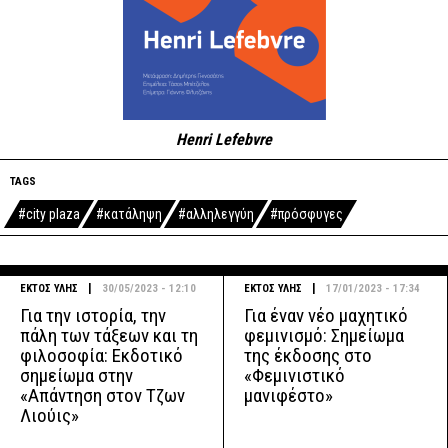
Henri Lefebvre
TAGS
#city plaza
#κατάληψη
#αλληλεγγύη
#πρόσφυγες
|
|
ΕΚΤΟΣ ΥΛΗΣ
30/05/2023 - 12:10
ΕΚΤΟΣ ΥΛΗΣ
17/01/2023 - 17:34
Για την ιστορία, την
Για έναν νέο μαχητικό
πάλη των τάξεων και τη
φεμινισμό: Σημείωμα
φιλοσοφία: Εκδοτικό
της έκδοσης στο
σημείωμα στην
«Φεμινιστικό
«Απάντηση στον Τζων
μανιφέστο»
Λιούις»