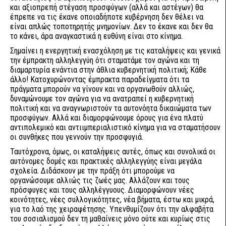
και αξιοπρεπή στέγαση προσφύγων (αλλά και αστέγων) θα
έπρεπε να τις έκανε οποιαδήποτε κυβέρνηση δεν θέλει να
είναι απλώς τοποτηρητής μνημονίων. Δεν το έκανε και δεν θα
το κάνει, άρα αναγκαστικά η ευθύνη είναι στο κίνημα.
Σημαίνει η ενεργητική ενασχόληση με τις καταλήψεις και γενικά
την έμπρακτη αλληλεγγύη ότι σταματάμε τον αγώνα και τη
διαμαρτυρία ενάντια στην άθλια κυβερνητική πολιτική; Κάθε
άλλο! Κατοχυρώνοντας έμπρακτα παραδείγματα ότι τα
πράγματα μπορούν να γίνουν και να οργανωθούν αλλιώς,
δυναμώνουμε τον αγώνα για να ανατραπεί η κυβερνητική
πολιτική και να αναγνωριστούν τα αυτονόητα δικαιώματα των
προσφύγων. Αλλά και διαμορφώνουμε όρους για ένα πλατύ
αντιπολεμικό και αντιιμπεριαλιστικό κίνημα για να σταματήσουν
οι συνθήκες που γεννούν την προσφυγιά.
Ταυτόχρονα, όμως, οι καταλήψεις αυτές, όπως και συνολικά οι
αυτόνομες δομές και πρακτικές αλληλεγγύης είναι μεγάλα
σχολεία. Διδάσκουν με την πράξη ότι μπορούμε να
οργανώσουμε αλλιώς τις ζωές μας. Αλλάζουν και τους
πρόσφυγες και τους αλληλέγγυους. Διαμορφώνουν νέες
κοινότητες, νέες συλλογικότητες, νέα βήματα, έστω και μικρά,
για το λαό της χειραφέτησης. Υπενθυμίζουν ότι την αλφαβήτα
του σοσιαλισμού δεν τη μαθαίνεις μόνο ούτε και κυρίως στις