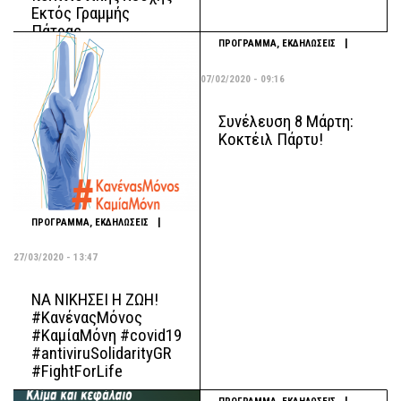
Εκτός Γραμμής
Πάτρας
|
ΠΡΟΓΡΑΜΜΑ
,
ΕΚΔΗΛΩΣΕΙΣ
07/02/2020 - 09:16
Συνέλευση 8 Μάρτη:
Κοκτέιλ Πάρτυ!
|
ΠΡΟΓΡΑΜΜΑ
,
ΕΚΔΗΛΩΣΕΙΣ
27/03/2020 - 13:47
ΝΑ ΝΙΚΗΣΕΙ Η ΖΩΗ!
#ΚανέναςΜόνος
#ΚαμίαΜόνη #covid19
#antiviruSolidarityGR
#FightForLife