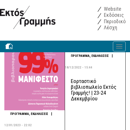
Παράκαμψη προς το κυρίως περιεχόμενο
Website
Εκδόσεις
Περιοδικό
Λέσχη
Toggle
navigati
|
ΠΡΟΓΡΑΜΜΑ
,
ΕΚΔΗΛΩΣΕΙΣ
18/12/2022 - 15:44
Εορταστικό
βιβλιοπωλείο Εκτός
Γραμμής! | 23-24
Δεκεμβρίου
|
ΠΡΟΓΡΑΜΜΑ
,
ΕΚΔΗΛΩΣΕΙΣ
12/01/2023 - 22:02