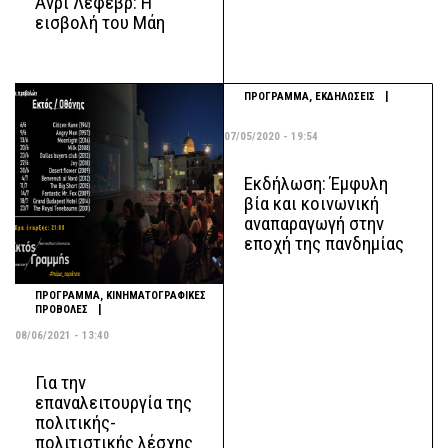
Ανρί Λεφέβρ: Η
εισβολή του Μάη
|
ΠΡΟΓΡΑΜΜΑ
,
ΕΚΔΗΛΩΣΕΙΣ
07/05/2020 - 19:54
Εκδήλωση: Έμφυλη
βία και κοινωνική
αναπαραγωγή στην
εποχή της πανδημίας
ΠΡΟΓΡΑΜΜΑ
,
ΚΙΝΗΜΑΤΟΓΡΑΦΙΚΕΣ
|
ΠΡΟΒΟΛΕΣ
08/06/2021 - 13:40
Για την
επαναλειτουργία της
πολιτικής-
πολιτιστικής λέσχης