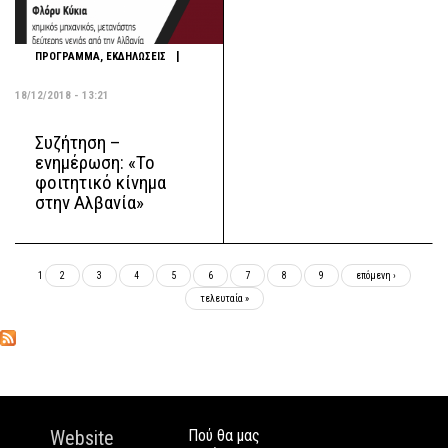
|
ΠΡΟΓΡΑΜΜΑ
,
ΕΚΔΗΛΩΣΕΙΣ
18/12/2018 - 13:21
Συζήτηση –
ενημέρωση: «Το
φοιτητικό κίνημα
στην Αλβανία»
Σελίδες
1
2
3
4
5
6
7
8
9
επόμενη ›
τελευταία »
Website
Πού θα μας