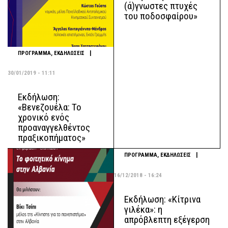
(ά)γνωστες πτυχές
του ποδοσφαίρου»
|
ΠΡΟΓΡΑΜΜΑ
,
ΕΚΔΗΛΩΣΕΙΣ
30/01/2019 - 11:11
Εκδήλωση:
«Βενεζουέλα: Το
χρονικό ενός
προαναγγελθέντος
πραξικοπήματος»
|
ΠΡΟΓΡΑΜΜΑ
,
ΕΚΔΗΛΩΣΕΙΣ
16/12/2018 - 16:24
Εκδήλωση: «Κίτρινα
γιλέκα»: η
απρόβλεπτη εξέγερση