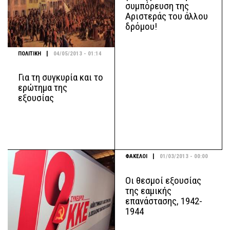
συμπόρευση της
Αριστεράς του άλλου
δρόμου!
|
ΠΟΛΙΤΙΚΗ
04/05/2013 - 01:14
Για τη συγκυρία και το
ερώτημα της
εξουσίας
|
ΦΑΚΕΛΟΙ
01/03/2013 - 00:00
Οι θεσμοί εξουσίας
της εαμικής
επανάστασης, 1942-
1944