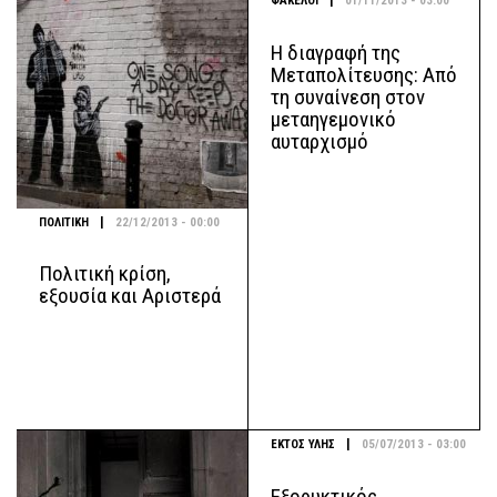
|
ΦΑΚΕΛΟΙ
01/11/2013 - 03:00
Η διαγραφή της
Μεταπολίτευσης: Από
τη συναίνεση στον
μεταηγεμονικό
αυταρχισμό
|
ΠΟΛΙΤΙΚΗ
22/12/2013 - 00:00
Πολιτική κρίση,
εξουσία και Αριστερά
|
ΕΚΤΟΣ ΥΛΗΣ
05/07/2013 - 03:00
Εξορυκτικός