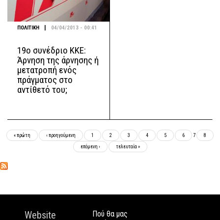
|
ΠΟΛΙΤΙΚΗ
04/04/2013 - 00:41
19ο συνέδριο ΚΚΕ:
Άρνηση της άρνησης ή
μετατροπή ενός
πράγματος στο
αντίθετό του;
Σελίδες
« πρώτη
‹ προηγούμενη
1
2
3
4
5
6
7
8
επόμενη ›
τελευταία »
Website
Πού θα μας