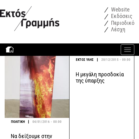
Παράκαμψη προς το κυρίως περιεχόμενο
Website
Εκδόσεις
Περιοδικό
Λέσχη
Toggle
navigati
|
ΕΚΤΟΣ ΥΛΗΣ
20/12/2015 - 00:00
Η μεγάλη προσδοκία
της ύπαρξης
|
ΠΟΛΙΤΙΚΗ
04/01/2016 - 00:00
Να δείξουμε στην