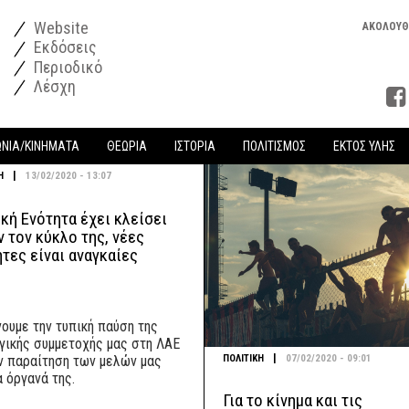
Website
ΑΚΟΛΟΥΘ
Εκδόσεις
Περιοδικό
Λέσχη
ΩΝΙΑ/ΚΙΝΗΜΑΤΑ
ΘΕΩΡΙΑ
ΙΣΤΟΡΙΑ
ΠΟΛΙΤΙΣΜΟΣ
ΕΚΤΟΣ ΥΛΗΣ
|
Η
13/02/2020 - 13:07
κή Ενότητα έχει κλείσει
 τον κύκλο της, νέες
τες είναι αναγκαίες
ουμε την τυπική παύση της
γικής συμμετοχής μας στη ΛΑΕ
|
ΠΟΛΙΤΙΚΗ
07/02/2020 - 09:01
ην παραίτηση των μελών μας
 όργανά της.
Για το κίνημα και τις