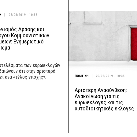
|
Η
05/06/2019 - 10:38
ονισμός Δράσης και
όγου Κομμουνιστικών
μεων: Ενημερωτικό
ίωμα
οτελέσματα των ευρωεκλογών
βαιώνουν ότι στην αριστερά
|
ΠΟΛΙΤΙΚΗ
29/05/2019 - 10:35
ει ένα «τέλος εποχής».
Αριστερή Ανασύνθεση:
Ανακοίνωση για τις
ευρωεκλογές και τις
αυτοδιοικητικές εκλογές