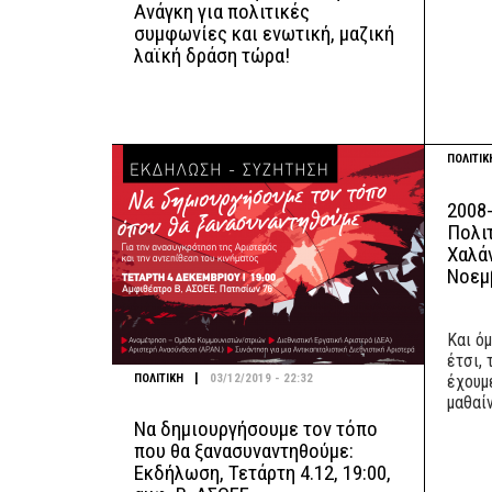
Ανάγκη για πολιτικές
συμφωνίες και ενωτική, μαζική
λαϊκή δράση τώρα!
ΠΟΛΙΤΙΚ
2008-
Πολι
Χαλάν
Νοεμβ
Και όμ
έτσι, 
|
ΠΟΛΙΤΙΚΗ
03/12/2019 - 22:32
έχουμ
μαθαί
Να δημιουργήσουμε τον τόπο
που θα ξανασυναντηθούμε:
Εκδήλωση, Τετάρτη 4.12, 19:00,