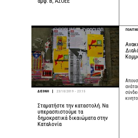
αµφ. Β, ΑΣΟΕΕ
ΠΟΛΙΤΙΚ
Ανακ
Διαλ
Κομμ
Απουσ
ανάτα
|
ΔΙΕΘΝΗ
23/10/2019 - 23:15
σύνδε
κινητ
Σταματήστε την καταστολή. Να
υπερασπιστούμε τα
δημοκρατικά δικαιώματα στην
Καταλονία