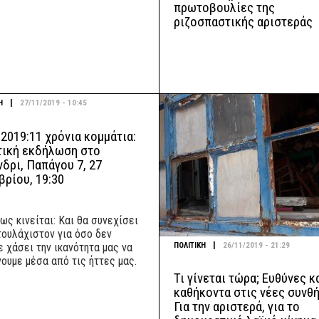
πρωτοβουλίες της
ριζοσπαστικής αριστεράς
|
Η
27/11/2019 - 10:45
2019:11 χρόνια κομμάτια:
τική εκδήλωση στο
δρι, Παπάγου 7, 27
ρίου, 19:30
ως κινείται: Και θα συνεχίσει
τουλάχιστον για όσο δεν
|
ΠΟΛΙΤΙΚΗ
26/11/2019 - 21:29
ε χάσει την ικανότητα μας να
νουμε μέσα από τις ήττες μας.
Τι γίνεται τώρα; Ευθύνες κ
καθήκοντα στις νέες συνθή
Για την αριστερά, για το