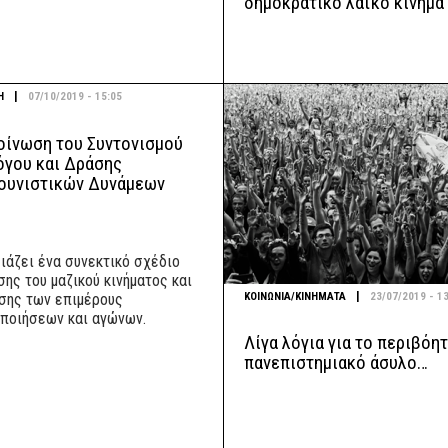
δημοκρατικό λαϊκό κίνημα
|
Η
07/10/2019 - 15:05
οίνωση του Συντονισμού
όγου και Δράσης
ουνιστικών Δυνάμεων
ιάζει ένα συνεκτικό σχέδιο
σης του μαζικού κινήματος και
|
ΚΟΙΝΩΝΙΑ/ΚΙΝΗΜΑΤΑ
23/07/2019 - 1
σης των επιμέρους
οποιήσεων και αγώνων.
Λίγα λόγια για το περιβόη
πανεπιστημιακό άσυλο…